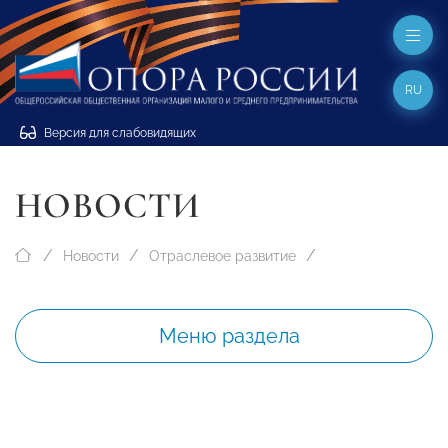
RU
Версия для слабовидящих
НОВОСТИ
Новости
Отраслевое развитие
Меню раздела