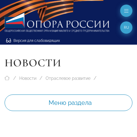
RU
Версия для слабовидящих
НОВОСТИ
Новости
Отраслевое развитие
Меню раздела