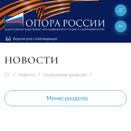
RU
Версия для слабовидящих
НОВОСТИ
Новости
Отраслевое развитие
Меню раздела