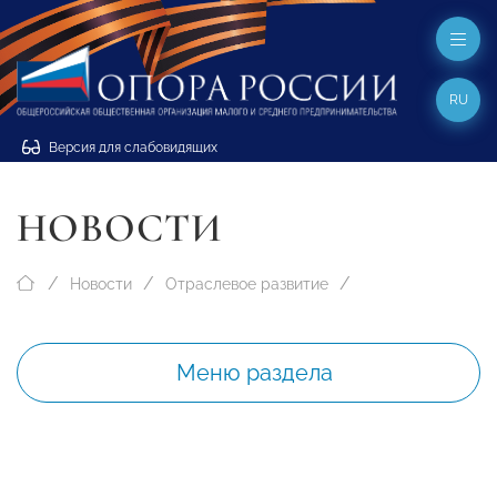
RU
Версия для слабовидящих
НОВОСТИ
Новости
Отраслевое развитие
Меню раздела