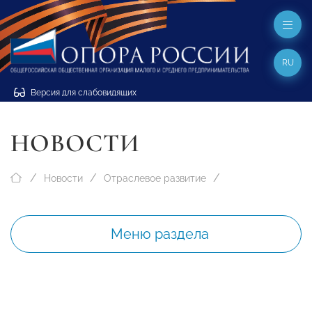
RU
Версия для слабовидящих
НОВОСТИ
Новости
Отраслевое развитие
Меню раздела