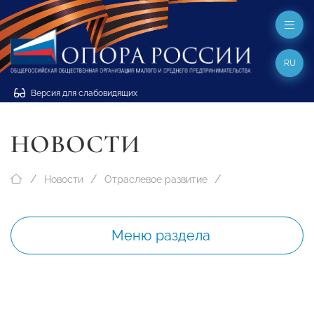
RU
Версия для слабовидящих
НОВОСТИ
Новости
Отраслевое развитие
Меню раздела