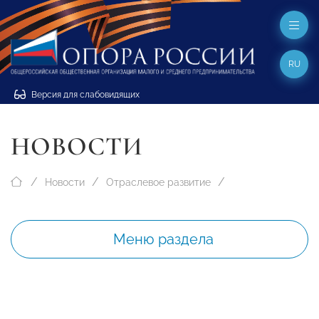
RU
Версия для слабовидящих
НОВОСТИ
Новости
Отраслевое развитие
Меню раздела