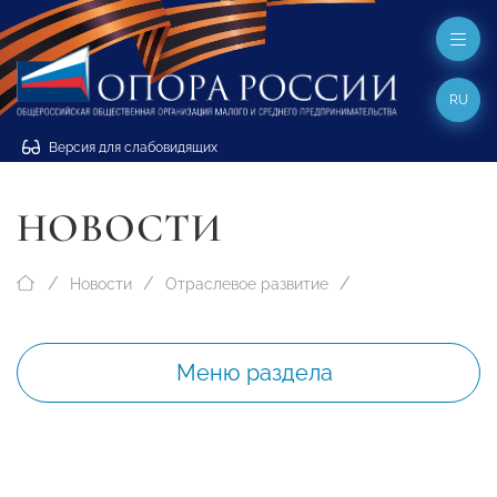
RU
Версия для слабовидящих
НОВОСТИ
Новости
Отраслевое развитие
Меню раздела