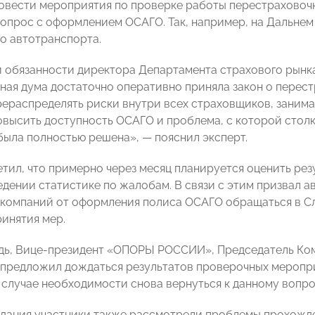
овести мероприятия по проверке работы перестраховочн
вопрос с оформлением ОСАГО. Так, например, на Дальне
о автотранспорта.
обязанности директора Департамента страхового рынк
ная дума достаточно оперативно приняла закон о перес
рераспределять риски внутри всех страховщиков, заним
повысить доступность ОСАГО и проблема, с которой столк
была полностью решена»,
— пояснил эксперт
.
етил, что примерно через месяц планируется оценить рез
едении статистике по жалобам. В связи с этим призвал а
 компаний от оформления полиса ОСАГО обращаться в С
ринятия мер.
едь, Вице-президент «ОПОРЫ РОССИИ», Председатель К
предложил дождаться результатов проверочных меропри
в случае необходимости снова вернуться к данному вопро
едания участники также рассмотрели проблемы прохожд