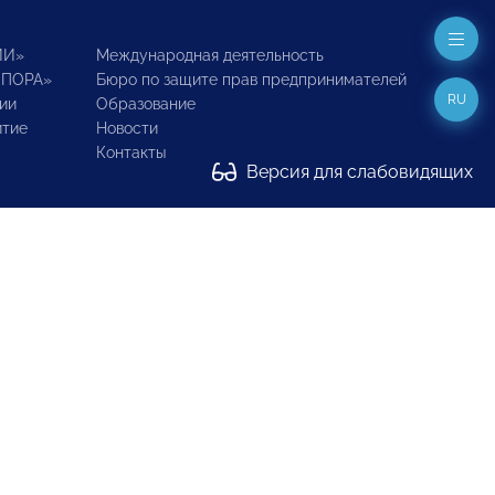
ИИ»
Международная деятельность
ОПОРА»
Бюро по защите прав предпринимателей
RU
ии
Образование
итие
Новости
Контакты
Версия для слабовидящих