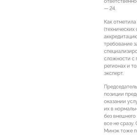
ответственно
—
24.
Как отметила
(технических
аккредитацию
требование з
специализиро
сложности с 
регионах и т
эксперт
.
Председател
позиции пред
оказании усл
их в нормаль
без внешнего 
все не сразу
Минэк тоже п