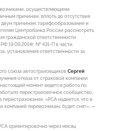
евозчиками, осуществляющими
личным причинам, вплоть до отсутствия
о двум причинам: тарифообразование и
ителям Центробанка России рассмотреть
ия гражданской ответственности
Ф 19.09.2014г. № 431-П в части
а, установления ответственности за
кого союза автостраховщиков
Сергей
учения отказа от страховой компании
в настоящий момент ведется работа по
работало перестраховочное сообщество,
 перестрахование. «РСА надеется, что в
ых компаний перевозчикам, будет снят»,
—
 РСА ориентировочно через месяц