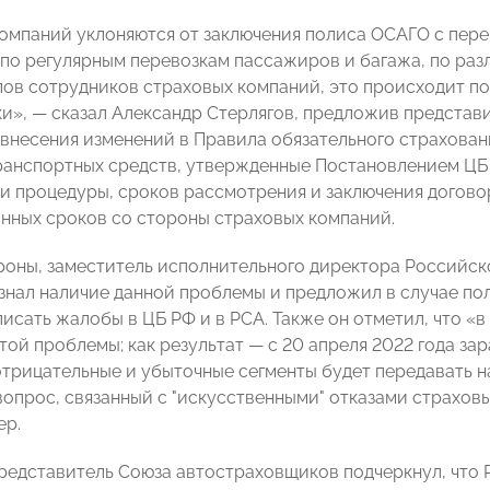
омпаний уклоняются от заключения полиса ОСАГО с пер
 по регулярным перевозкам пассажиров и багажа, по раз
слов сотрудников страховых компаний, это происходит п
ки»,
—
сказал Александр Стерлягов, предложив представ
внесения изменений в Правила обязательного страхован
ранспортных средств, утвержденные Постановлением ЦБ Р
и процедуры, сроков рассмотрения и заключения договор
нных сроков со стороны страховых компаний.
роны, заместитель исполнительного директора Российс
нал наличие данной проблемы и предложил в случае пол
писать жалобы в ЦБ РФ и в РСА. Также он отметил, что «
той проблемы; как результат
—
с 20 апреля 2022 года за
отрицательные и убыточные сегменты будет передавать на
 вопрос, связанный с "искусственными" отказами страхов
ер
.
представитель Союза автостраховщиков подчеркнул, что