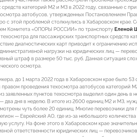
 средств категорий М2 и М3 в 2022 году, связанные с п
 осмотра автобусов, утвержденных Постановлением Правит
ро с этой проблемой столкнулись в Хабаровском крае. 
лем Комитета «ОПОРЫ РОССИИ» по транспорту
Еленой 
техосмотра для пассажирских транспортных средств кат
тствие диагностических карт приводит к ограничению ис
дминистративной нагрузки на юридических лиц
—
перево
вный штраф в размере 50 тыс. руб. Данная ситуация сло
ического осмотра.
кера, до 1 марта 2022 года в Хабаровском крае было 53 
 с правом проведения техосмотра автобусов категорий М
из заявленных пунктов техосмотра выделил один день в 
—
два дня в неделю. В итоге из 2600 единиц М2 и М3, ну
смотрены чуть более 20 единиц. Многие перевозчики для
егион
—
Еврейский АО, где из-за небольшого количеств
ную услугу. На фоне этого в Хабаровском крае значитель
вной ответственности юридических лиц
—
перевозчиков.