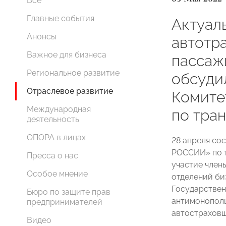
Все
Главные события
Актуал
Анонсы
автотр
Важное для бизнеса
пассаж
Региональное развитие
обсуди
Отраслевое развитие
Комит
Международная
по тра
деятельность
ОПОРА в лицах
28 апреля со
РОССИИ» по т
Пресса о нас
участие член
Особое мнение
отделений би
Государствен
Бюро по защите прав
антимонополь
предпринимателей
автостраховщ
Видео