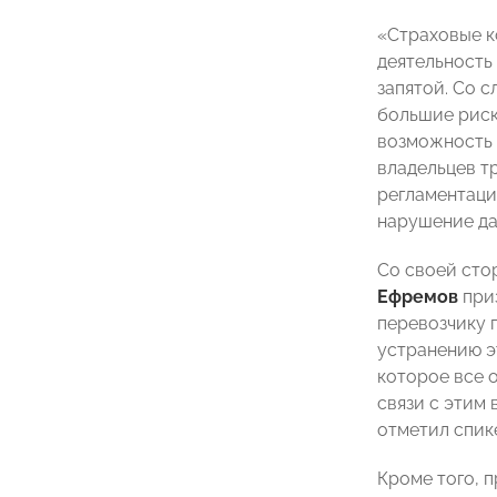
«Страховые к
деятельность
запятой. Со 
большие рис
возможность 
владельцев т
регламентаци
нарушение да
Со своей сто
Ефремов
приз
перевозчику 
устранению э
которое все 
связи с этим
отметил спик
Кроме того, 