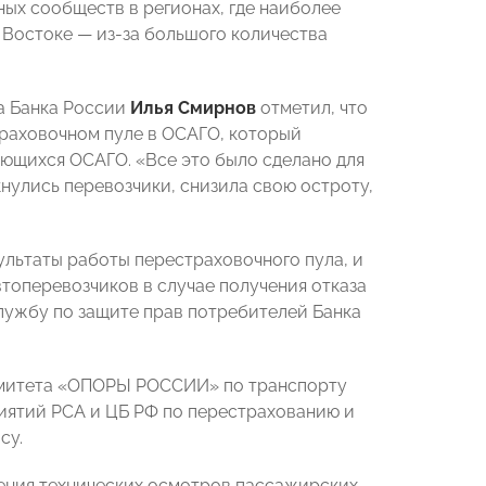
ых сообществ в регионах, где наиболее
м Востоке
—
из-за большого количества
а Банка России
Илья Смирнов
отметил, что
траховочном пуле в ОСАГО, который
ающихся ОСАГО. «Все это было сделано для
нулись перевозчики, снизила свою остроту,
ультаты работы перестраховочного пула, и
втоперевозчиков в случае получения отказа
лужбу по защите прав потребителей Банка
омитета «ОПОРЫ РОССИИ» по транспорту
ятий РСА и ЦБ РФ по перестрахованию и
су.
ения технических осмотров пассажирских