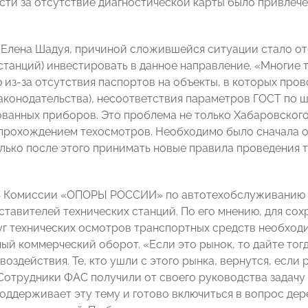
сти за отсутствие диагностической карты было привлечен
 Елена Шадуя, причиной сложившейся ситуации стало от
 станций) инвестировать в данное направление. «Многие
 из-за отсутствия паспортов на объекты, в которых пров
аконодательства), несоответствия параметров ГОСТ по ш
ванных приборов. Это проблема не только Хабаровского 
прохождением техосмотров. Необходимо было сначала о
олько после этого принимать новые правила проведения 
ь Комиссии «ОПОРЫ РОССИИ» по автотехобслуживанию
ставителей технических станций. По его мнению, для со
уг технических осмотров транспортных средств необходим
ный коммерческий оборот. «Если это рынок, то дайте тог
воздействия. Те, кто ушли с этого рынка, вернутся, если
. Сотрудники ФАС получили от своего руководства задачу
оддерживает эту тему и готово включиться в вопрос дере