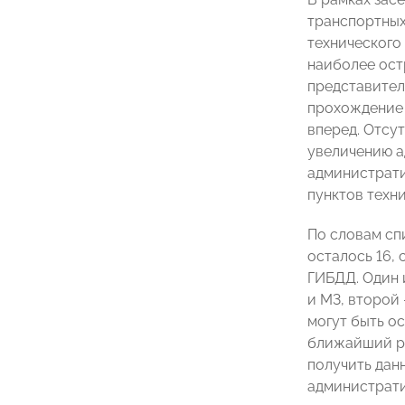
транспортных
технического
наиболее ост
представите
прохождение 
вперед. Отсу
увеличению а
администрати
пунктов техн
По словам спи
осталось 16,
ГИБДД. Один 
и М3, второй
могут быть о
ближайший р
получить дан
администрати