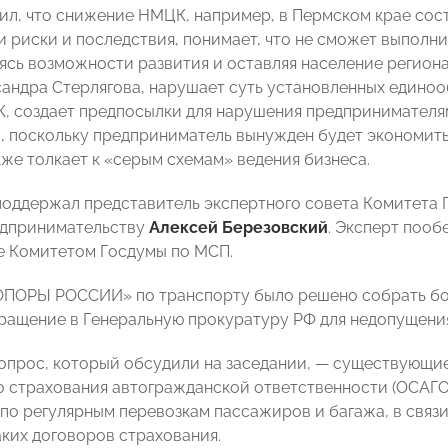
ил, что снижение НМЦК, например, в Пермском крае сост
 риски и последствия, понимает, что не сможет выполни
ясь возможности развития и оставляя население региона 
андра Стерлягова, нарушает суть установленных единоо
, создает предпосылки для нарушения предпринимателя
, поскольку предприниматель вынужден будет экономить
кже толкает к «серым схемам» ведения бизнеса.
поддержал представитель экспертного совета Комитета 
едпринимательству
Алексей Березовский
. Эксперт пооб
 Комитетом Госдумы по МСП.
ОПОРЫ РОССИИ» по транспорту было решено собрать бо
ращение в Генеральную прокуратуру РФ для недопущени
прос, который обсудили на заседании,
—
существующие
о страхования автогражданской ответственности (ОСАГО
 по регулярным перевозкам пассажиров и багажа, в связ
аких договоров страхования.