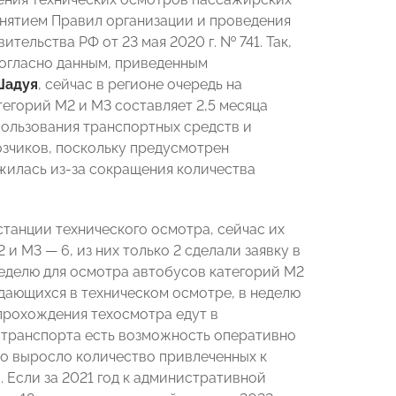
ринятием Правил организации и проведения
ельства РФ от 23 мая 2020 г. № 741. Так,
Согласно данным, приведенным
Шадуя
, сейчас в регионе очередь на
егорий М2 и М3 составляет 2,5 месяца
пользования транспортных средств и
зчиков, поскольку предусмотрен
жилась из-за сокращения количества
станции технического осмотра, сейчас их
2 и М3
—
6, из них только 2 сделали заявку в
неделю для осмотра автобусов категорий М2
ждающихся в техническом осмотре, в неделю
 прохождения техосмотра едут в
а транспорта есть возможность оперативно
но выросло количество привлеченных к
 Если за 2021 год к административной