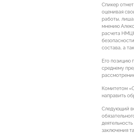
Спикер отмет
оценивая свои
работы, лиша
мнению Алекс
расчета НМЦК
безопасности
состава, а та
Его позицию 
среднему пр
рассмотрение
Комитетом «
направить об
Следующий во
обязательног
деятельность
заключения т