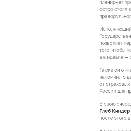
планирует пр
остро стоял 
праворульног
Исполняющий 
Государствен
позволяет пе
того, чтобы 
а в идеале
—
Также он отм
напомнил о в
от страховых
России для п
В свою очер
Глеб Киндер
после этого 
В рамках зас