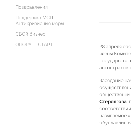
Поздравления
Поддержка МСП.
Антикризисные меры
СВОй бизнес
ОПОРА — СТАРТ
28 апреля со
члены Комите
Государствен
автостраховщ
Заседание на
осуществлени
общественны
Стерлягова
,
соответствии
называемое «
обуславливая 