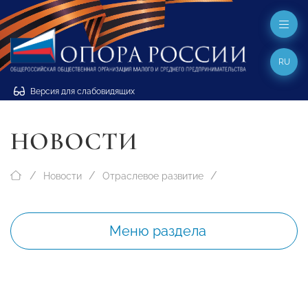
RU
Версия для слабовидящих
НОВОСТИ
Новости
Отраслевое развитие
Меню раздела