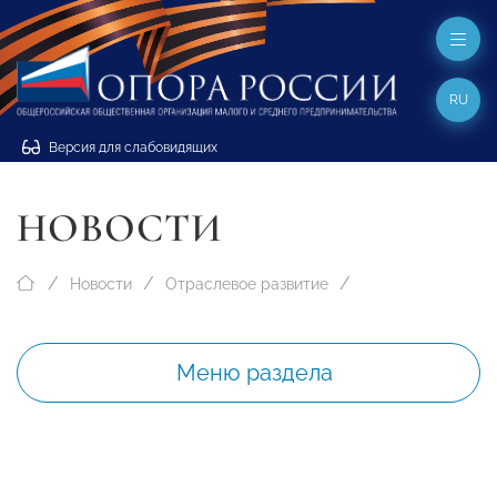
RU
Версия для слабовидящих
НОВОСТИ
Новости
Отраслевое развитие
Меню раздела