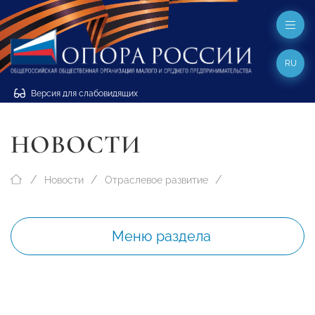
RU
Версия для слабовидящих
НОВОСТИ
Новости
Отраслевое развитие
Меню раздела