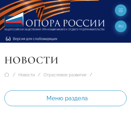
RU
Версия для слабовидящих
НОВОСТИ
Новости
Отраслевое развитие
Меню раздела