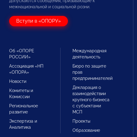
допускаются сообщения, призывающие к
межнациональной и социальной розни.
Вступи в «ОПОРУ»
Об «ОПОРЕ
Международная
РОССИИ»
деятельность
Ассоциация «НП
Бюро по защите
«ОПОРА»
прав
предпринимателей
Новости
Декларация о
Комитеты и
взаимодействии
Комиссии
крупного бизнеса
Региональное
с субъектами
развитие
МСП
Экспертиза и
Проекты
Аналитика
Образование