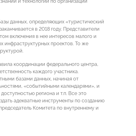
 знаний и технологий по организации
базы данных, определяющих «туристический
аканчивается в 2018 году. Представители
том включения в нее интересов малого и
ых инфраструктурных проектов. То же
руктурой.
авила координации федерального центра,
етственность каждого участника.
ными базами данных, начиная от
ьностями, «событийными календарями», и
оступностью региона и т.п. Все это
оздать адекватные инструменты по созданию
редседатель Комитета по внутреннему и