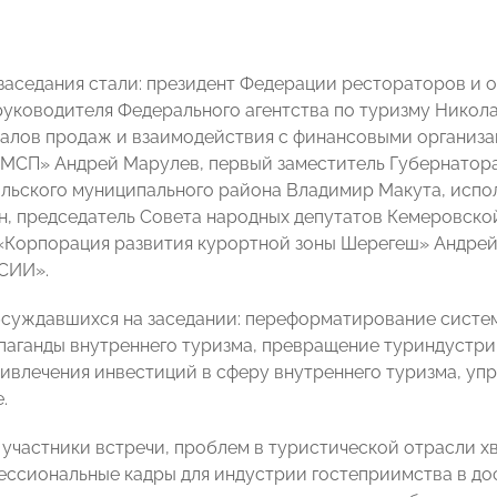
заседания стали: президент Федерации рестораторов и 
руководителя Федерального агентства по туризму Никол
алов продаж и взаимодействия с финансовыми организ
МСП» Андрей Марулев, первый заместитель Губернатор
ольского муниципального района Владимир Макута, ис
, председатель Совета народных депутатов Кемеровско
«Корпорация развития курортной зоны Шерегеш» Андре
СИИ».
бсуждавшихся на заседании: переформатирование систе
паганды внутреннего туризма, превращение туриндустри
ивлечения инвестиций в сферу внутреннего туризма, уп
.
 участники встречи, проблем в туристической отрасли хв
ессиональные кадры для индустрии гостеприимства в д