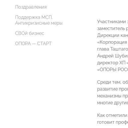
Поздравления
Поддержка МСП.
Участниками 
Антикризисные меры
заместитель 
СВОй бизнес
Дирекции кан
«Корпорация 
ОПОРА — СТАРТ
глава Таштаг
Андрей Шубин
директор ХП 
«ОПОРЫ РОС
Среди тем, о
развитие про
механизмы пр
многие другие
Как отметили
готовит проф