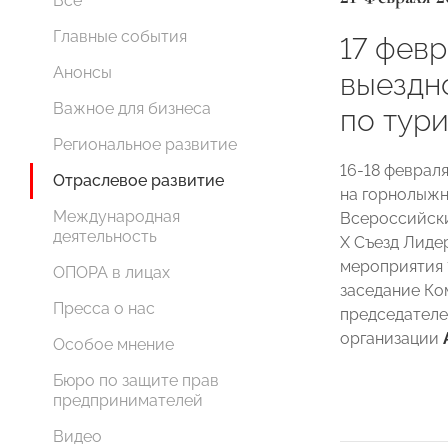
Все
Главные события
17 фев
Анонсы
выездн
Важное для бизнеса
по тур
Региональное развитие
16-18 феврал
Отраслевое развитие
на горнолыжн
Международная
Всероссийск
деятельность
X Съезд Лиде
мероприятия 
ОПОРА в лицах
заседание К
Пресса о нас
председателе
организации
Особое мнение
Бюро по защите прав
предпринимателей
Видео