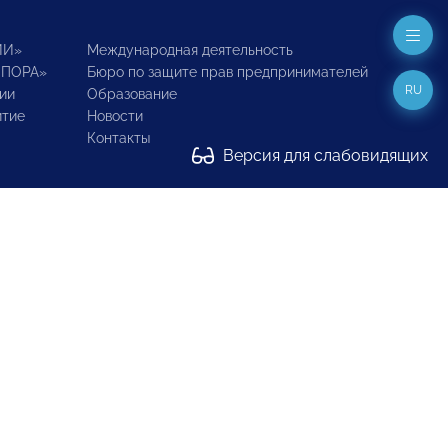
ИИ»
Международная деятельность
ОПОРА»
Бюро по защите прав предпринимателей
RU
ии
Образование
итие
Новости
Контакты
Версия для слабовидящих