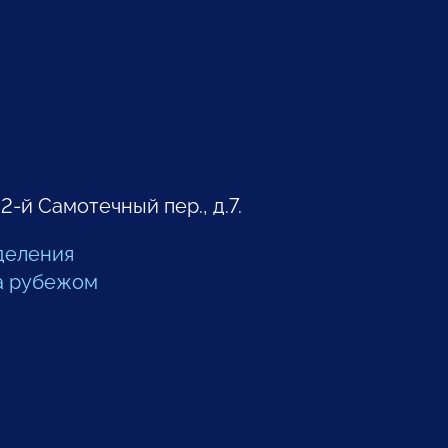
 2-й Самотечный пер., д.7.
деления
а рубежом