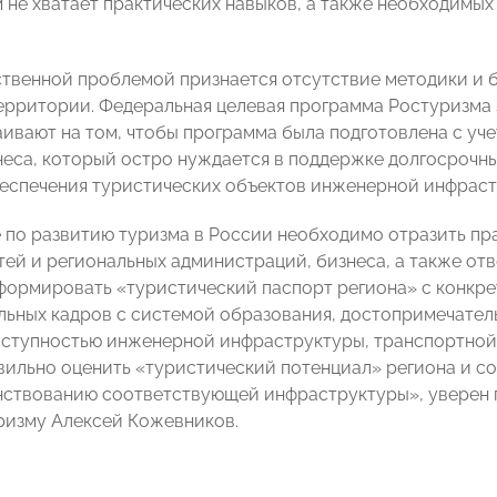
 не хватает практических навыков, а также необходимых
твенной проблемой признается отсутствие методики и 
ерритории. Федеральная целевая программа Ростуризма з
аивают на том, чтобы программа была подготовлена с уче
неса, который остро нуждается в поддержке долгосрочн
беспечения туристических объектов инженерной инфраст
 по развитию туризма в России необходимо отразить пр
тей и региональных администраций, бизнеса, а также отв
ормировать «туристический паспорт региона» с конкрет
ьных кадров с системой образования, достопримечател
оступностью инженерной инфраструктуры, транспортной д
вильно оценить «туристический потенциал» региона и с
ствованию соответствующей инфраструктуры», уверен п
ризму Алексей Кожевников.