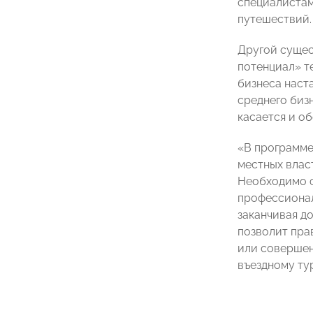
специалистам
путешествий.
Другой сущес
потенциал» т
бизнеса наст
среднего биз
касается и о
«В программе
местных влас
Необходимо ф
профессионал
заканчивая д
позволит пра
или совершен
въездному ту