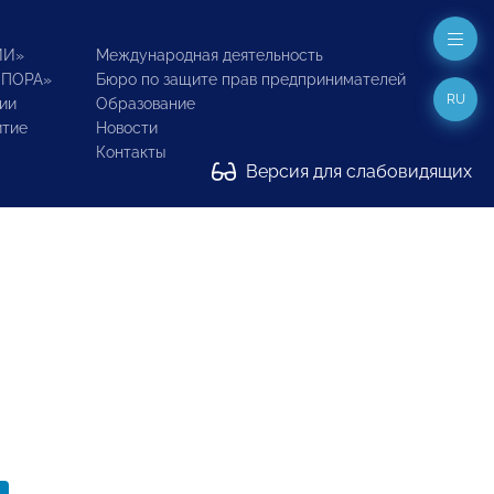
ИИ»
Международная деятельность
ОПОРА»
Бюро по защите прав предпринимателей
RU
ии
Образование
итие
Новости
Контакты
Версия для слабовидящих