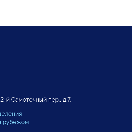
 2-й Самотечный пер., д.7.
деления
а рубежом