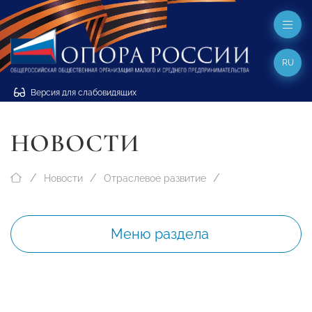
RU
Версия для слабовидящих
НОВОСТИ
Новости
Отраслевое развитие
Меню раздела