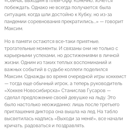
«Сейчас выходим в плей-офф. Конечно, хочется
побеждать. Однако не всегда получается: была
ситуация, когда шли достойно к Кубку, но из-за
пандемии соревнования прекратились...»
—
говорит
Максим.
Но в памяти остаются все-таки приятные,
трогательные моменты. И связаны они не только с
карьерными успехами, но достижениями в личной
жизни. Одним из таких теплых воспоминаний и
важных событий в судьбе коллеги поделился
Максим. Однажды во время очередной игры хоккеист
—
тогда еще обычный игрок, а теперь руководитель
«Хоккея Новосибирска» Станислав Гусаров
—
сделал предложение своей девушке на льду. Это
было настолько неожиданно: лишь после третьего
приглашения диктора она вышла на лед. На табло
высветилась надпись «Выходи за меня!», все начали
кричать, радоваться и поздравлять.