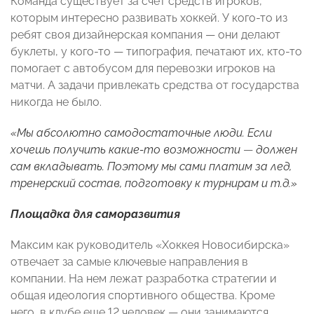
Команда существует за счет средств игроков,
которым интересно развивать хоккей. У кого-то из
ребят своя дизайнерская компания
— они делают
буклеты,
у кого-то
—
типография, печатают их, кто-то
помогает с автобусом для перевозки игроков на
матчи. А задачи привлекать средства от государства
никогда не было.
«Мы абсолютно самодостаточные люди. Если
хочешь получить какие-то возможности
—
должен
сам вкладывать. Поэтому мы сами платим за лед,
тренерский состав, подготовку к турнирам и т.д.»
Площадка для саморазвития
Максим как руководитель «Хоккея Новосибирска»
отвечает за самые ключевые направления в
компании. На нем лежат разработка стратегии и
общая идеология спортивного общества. Кроме
него, в клубе еще 12 человек
— они
занимаются