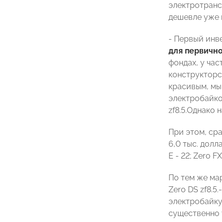
электротранс
дешевле уже 
- Первый инв
для первично
фондах, у ча
конструкторс
красивым, мы
электробайков
zf8.5.Однако
При этом, сра
6,0 тыс. долл
E - 22; Zero FX
По тем же марк
Zero DS zf8.5
электробайку
существенно 