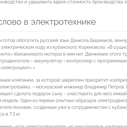
изводство и удешевить вдвое стоимость производства э
слово в электротехнике
 готов обогатить русский язык Даниэль Башмаков, венч
 электрическом ходу из кубанского Кореновска: «В сущно
мото» (бензинового мотора) в нем нет. Движение этого 
ктродвигатель + аккумулятор + контроллер с программны
«электроцикл».»
гений компании, за которой закреплен приоритет изобрет
электробайка, – московский инженер Владимир Петров. 
решил сделать подарок сыну - смастерить для него емки
я модель. Один из первых опытных образцов электродвига
ателя поновее, созданные уже в сотрудничестве с кубан
е в 7,3 кг.
онечно, есть электродвигатели, но они тяжелые, маломощ