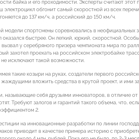
ости байка и его проходимости. Эксперты считают этот 
аш электроцикл обгонит самый скоростной из всех перечи
гоняется до 137 км/ч, а российский до 150 км/ч.
й модели спортсмены соревновались в неофициальных з
л оказался быстрее. Он легкий, юркий, скоростной. Особ
 вызвал у серебряного призера чемпионата мира по ра
рый захотел проехать на российском электробайке трас
 не исключают такой возможности.
 имея такие козыри на руках, создатели первого российс
 жаждущими вложить средства в крутой проект, и ими за
и, называющие себя друзьями инноваторов, в отличие от
отят. Требуют залогов и гарантий такого объема, что, е
коэффициентом 2.
естиции на инновационные разработки по линии господд
аков приводит в качестве примера историю с приобрете
орого около 4 млн. рублей. Пока его не было, по 2-3 мес