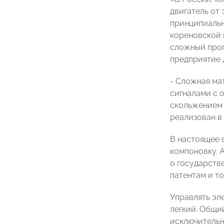
двигатель от
принципиальн
кореновской 
сложный прог
предприятие 
- Сложная ма
сигналами с 
скольжением 
реализован в 
В настоящее 
компоновку. 
о государств
патентам и т
Управлять эле
легкий. Общий
исключительн