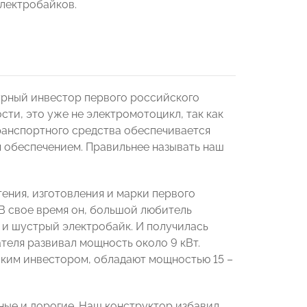
лектробайков.
урный инвестор первого российского
сти, это уже не электромотоцикл, так как
транспортного средства обеспечивается
м обеспечением. Правильнее называть наш
ения, изготовления и марки первого
В свое время он, большой любитель
й и шустрый электробайк. И получилась
теля развивал мощность около 9 кВт.
ским инвестором, обладают мощностью 15 –
ные и дорогие. Наш конструктор избавил