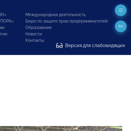
ИИ»
Международная деятельность
ОПОРА»
Бюро по защите прав предпринимателей
RU
ии
Образование
итие
Новости
Контакты
Версия для слабовидящих