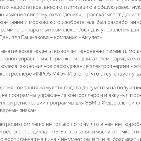
 этих недостатков, внеся оптимизацию в общую известную
о изменил систему охлаждения», - рассказывает Даниэ
компании и московского изобретателя был разработан 
раммно-аппаратный комплекс. Софт для управления двиг
Даниэля Башмакова – компания «Амулет»:
тематическая модель позволяет мгновенно изменять мощн
органов управления. Торможение двигателем, зарядка ба
колеса, экономичное расходование электроэнергии - эт
контроллере «INPOS M40». И это то, что отсутствует у з
время компания «Амулет» подала документы на получение
А на программы управления контроллером и аккумулятор
енной регистрации программы для ЭВМ в Федеральной с
оварным знакам.
ктроциклом легко не только потому, что в нем нет короб
 вес электроцикла – 63-85 кг, в зависимости от емкости
о воспитанная машина - не умеет рычать и выбрасывать в