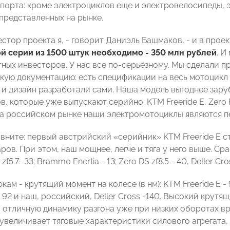
порта: кроме электроциклов еще и электровелосипеды, 
представленных на рынке.
естор проекта я, - говорит Даниэль Башмаков, - и в про
й серии из 1500 штук необходимо - 350 млн рублей
. И
стных инвесторов. У нас все по-серьёзному. Мы сделали 
кую документацию: есть спецификации на весь мотоцикл
 и дизайн разработали сами. Наша модель выгоднее зару
, которые уже выпускают серийно: KTM Freeride E, Zero FX
 на российском рынке наши электромотоциклы являются 
вните: первый австрийский «серийник» KTM Freeride Е стоит
аров. При этом, наш мощнее, легче и тяга у него выше. Ср
 zf5.7- 33; Brammo Enertia - 13; Zero DS zf8.5 - 40, Deller Cro
ам - крутящий момент на колесе (в нм): KTM Freeride E - 95
.- 92 и наш, российский, Deller Cross -140. Высокий кру
 отличную динамику разгона уже при низких оборотах вр
увеличивает тяговые характеристики силового агрегата,