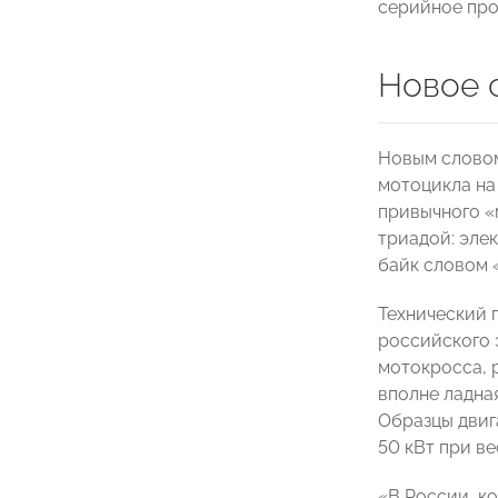
серийное про
Новое 
Новым словом
мотоцикла на
привычного «
триадой: эле
байк словом 
Технический 
российского 
мотокросса, 
вполне ладна
Образцы двиг
50 кВт при вес
«В России, к