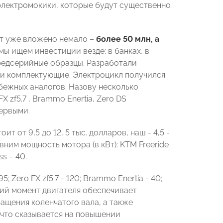
электромокики, которые будут существенно
ект уже вложено немало –
более 50 млн, а
 мы ищем инвестиции везде: в банках, в
предсерийные образцы. Разработали
 и комплектующие. Электроцикл получился
бежных аналогов. Назову несколько
 zf5.7 , Brammo Enertia, Zero DS
первыми.
 от 9,5 до 12, 5 тыс. долларов, наш - 4,5 -
авним мощность мотора (в кВт): KTM Freeride
ss – 40.
; Zero FX zf5.7 - 120; Brammo Enertia - 40;
тящий момент двигателя обеспечивает
ащения коленчатого вала, а также
 что сказывается на повышении