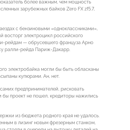
показатель более важным, чем мощность
сленных зарубежных байков Zero FX zf5.7,
аездах с бензиновыми «одноклассниками»,
ый восторг электроцикл российского
лли-рейдам — обрусевшего француза Арно
су ралли-рейда Париж-Дакарр.
кого электробайка могли бы быть обласканы
сыпаны купюрами. Ан, нет.
 самих предпринимателей, рисковать
сли бы проект не пошел, кредиторы нажились
ержки из бюджета родного края не удалось.
нным в лизинг новым фрезерным станком,
яца стояли в очереди на выточку деталей на