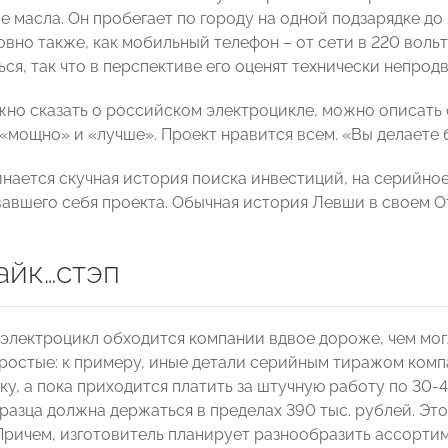
 масла. Он пробегает по городу на одной подзарядке до 
вно также, как мобильный телефон – от сети в 220 вольт
ся, так что в перспективе его оценят технически непрод
ожно сказать о российском электроцикле, можно описать
 «мощно» и «лучше». Проект нравится всем. «Вы делаете 
инается скучная история поиска инвестиций, на серийное
авшего себя проекта. Обычная история Левши в своем О
айк…стэп
 электроцикл обходится компании вдвое дороже, чем мог
простые: к примеру, иные детали серийным тиражом комп
ку, а пока приходится платить за штучную работу по 30-4
разца должна держаться в пределах 390 тыс. рублей. Это
Причем, изготовитель планирует разнообразить ассорти