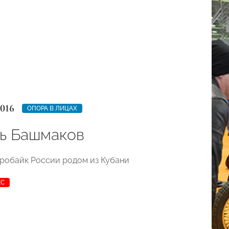
2016
ОПОРА В ЛИЦАХ
ь Башмаков
робайк России родом из Кубани
ЕС