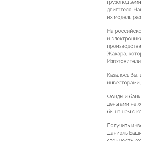
грузоподъемн
двигателя. Н
их модель раз
На российско
и электроцик
производства
Жакара, кото
Изготовители
Казалось бы,
инвесторами,
Фонды и банк
деньгами не х
бы на нем с 
Получить инв
Даниэль Башм
стоимость кот