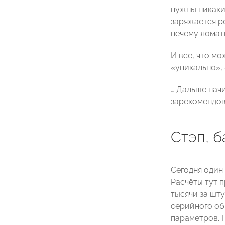
нужны никакие
заряжается ро
нечему ломать
И все, что м
«уникально»,
… Дальше нач
зарекомендов
Стэп, б
Сегодня один
Расчёты тут 
тысячи за шту
серийного об
параметров. 