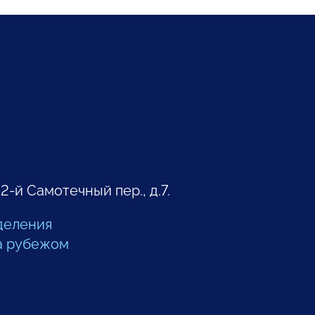
 2-й Самотечный пер., д.7.
деления
а рубежом