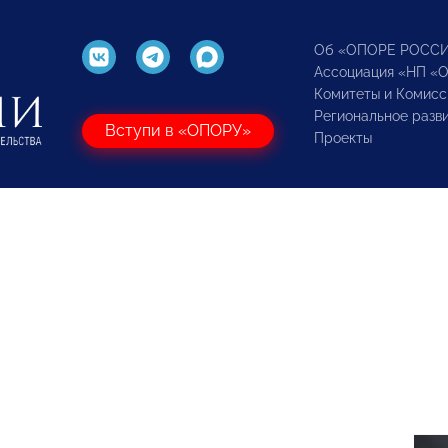
Об «ОПОРЕ РОСС
Ассоциация «НП «
Комитеты и Комисс
Региональное разв
Вступи в «ОПОРУ»
Проекты