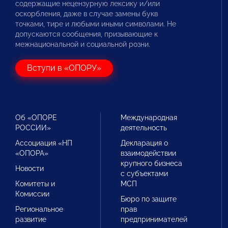
содержащие нецензурную лексику и/или
оскорбления, даже в случае замены букв
точками, тире и любыми иными символами. Не
допускаются сообщения, призывающие к
межнациональной и социальной розни.
Вступи в «ОПОРУ»
Об «ОПОРЕ
Международная
РОССИИ»
деятельность
Ассоциация «НП
Декларация о
«ОПОРА»
взаимодействии
крупного бизнеса
Новости
с субъектами
Комитеты и
МСП
Комиссии
Бюро по защите
Региональное
прав
развитие
предпринимателей