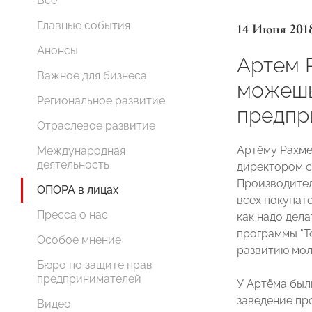
Все
Главные события
14 Июня 201
Анонсы
Артем Р
Важное для бизнеса
можешь
Региональное развитие
предпр
Отраслевое развитие
Артёму Рахме
Международная
деятельность
директором с
Производител
ОПОРА в лицах
всех покупат
Пресса о нас
как надо дела
программы "Т
Особое мнение
развитию мол
Бюро по защите прав
⠀
предпринимателей
У Артёма были
заведение про
Видео