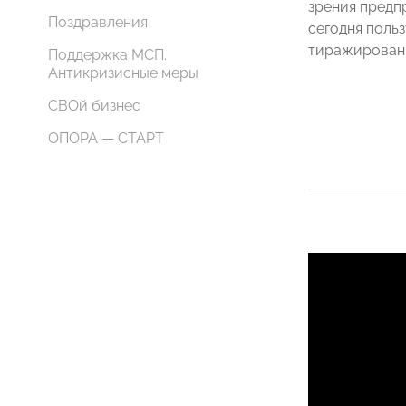
зрения предп
Поздравления
сегодня поль
тиражировани
Поддержка МСП.
⠀
Антикризисные меры
СВОй бизнес
ОПОРА — СТАРТ