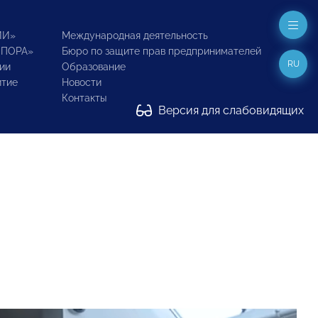
ИИ»
Международная деятельность
ОПОРА»
Бюро по защите прав предпринимателей
RU
ии
Образование
итие
Новости
Контакты
Версия для слабовидящих