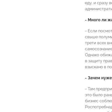
еду, и сразу
администрати
- Много ли ж
- Если посмот
свыше полуми
трети всех в
самосознание 
Однако обижа
в защиту прав
взыскано в по
- Зачем нуже
- Там предпр
это было ран
бизнес соблюд
Роспотребнад