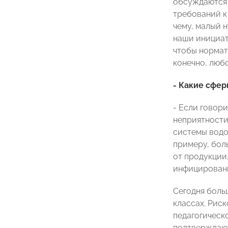
обсуждаются 
требований к
чему, малый 
наши инициат
чтобы нормат
конечно, люб
- Какие сфе
- Если говори
неприятности
системы водо
примеру, бол
от продукции,
инфицировани
Сегодня боль
классах. Рис
педагогическ
подтверждают