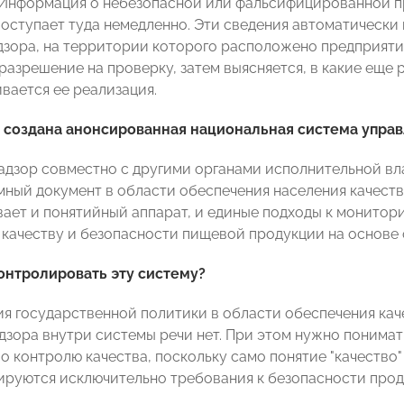
Информация о небезопасной или фальсифицированной 
поступает туда немедленно. Эти сведения автоматически
зора, на территории которого расположено предприяти
разрешение на проверку, затем выясняется, в какие еще 
вается ее реализация.
т создана анонсированная национальная система упра
адзор совместно с другими органами исполнительной вла
мный документ в области обеспечения населения качест
ает и понятийный аппарат, и единые подходы к монитор
 качеству и безопасности пищевой продукции на основе 
контролировать эту систему?
гия государственной политики в области обеспечения кач
зора внутри системы речи нет. При этом нужно понимать,
 контролю качества, поскольку само понятие "качество" 
ируются исключительно требования к безопасности прод