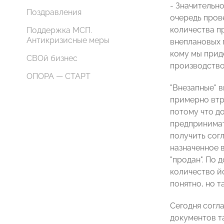
- Значительно
Поздравления
очередь пров
количества п
Поддержка МСП.
Антикризисные меры
внеплановых п
кому мы прид
СВОй бизнес
производство
ОПОРА — СТАРТ
"Внезапные" 
примерно втр
потому что д
предпринимат
получить сог
назначенное в
"продан". По
количество й
понятно, но 
Сегодня согл
документов т