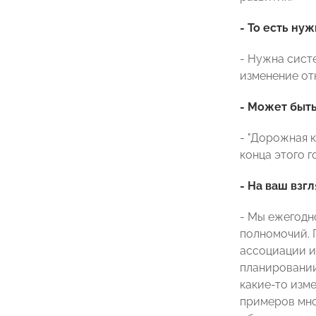
- То есть ну
- Нужна сист
изменение от
- Может быть
- "Дорожная 
конца этого г
- На ваш взг
- Мы ежегодн
полномочий. 
ассоциации и
планировании
какие-то изм
примеров мно