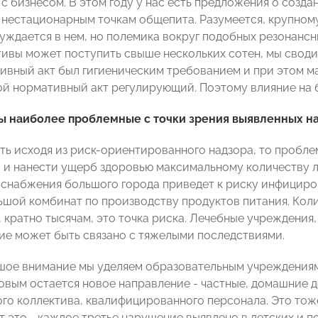
с бизнесом. В этом году у нас есть предложения о созда
 нестационарным точкам общепита. Разумеется, крупному
нуждается в нем, но полемика вокруг подобных резонанс
ивы может поступить свыше нескольких сотен, мы сводим
ивный акт был гигиеническим требованием и при этом ма
ой нормативный акт регулирующий. Поэтому влияние на би
ры наиболее проблемные с точки зрения выявленных 
ть исходя из риск-ориентированного надзора, то проблем
 и нанести ущерб здоровью максимальному количеству лю
снабжения большого города приведет к риску инфициров
ьшой комбинат по производству продуктов питания. Кол
 кратно тысячам, это точка риска. Лечебные учреждения,
е может быть связано с тяжелыми последствиями.
шое внимание мы уделяем образовательным учреждениям,
ковым остается новое направление - частные, домашние д
ого коллектива, квалифицированного персонала. Это тож
 это - каждое третье нарушение выявлено в детских и по