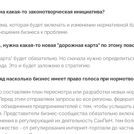
жна какая-то законотворческая инициатива?
ема, которая будет включать и изменение нормативной ба
ношения бизнеса к проблеме.
, нужна какая-то новая "дорожная карта" по этому пов
карта" будет обязательно. Но сначала нужно определить
ода. Это и будет заложено в стратегию.
ляд насколько бизнес имеет право голоса при нормотв
о составляем план пересмотра или разработки новых но
Перед этим отправляем запросы во все регионы, федерал
 объединения предпринимателей с тем, чтобы услышать и
. Представители бизнес-сообщества обязательно включа
енения в регулирующий их деятельность СанПиН, тем боле
жество - от регулирования интернет-торговли до частны