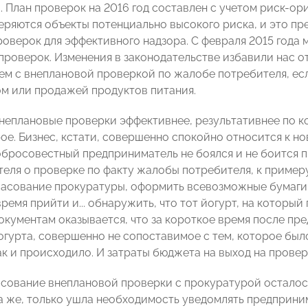
. План проверок на 2016 год составлен с учетом риск-ор
еряются объекты потенциально высокого риска, и это п
роверок для эффективного надзора. С февраля 2015 год
роверок. Изменения в законодательстве избавили нас от 
ем с внеплановой проверкой по жалобе потребителя, есл
м или продажей продуктов питания.
внеплановые проверки эффективнее, результативнее по 
ое. Бизнес, кстати, совершенно спокойно относится к н
обросовестный предприниматель не боялся и не боится п
еля о проверке по факту жалобы потребителя, к примеру,
ласование прокуратуры, оформить всевозможные бумаги, 
ремя прийти и... обнаружить, что тот йогурт, на которы
 документам оказывается, что за короткое время после п
огурта, совершенно не сопоставимое с тем, которое был
так и происходило. И затраты бюджета на выход на прове
асование внеплановой проверки с прокуратурой остало
а же, только ушла необходимость уведомлять предприни