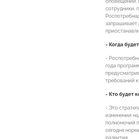
оповещений. 
сотрудники, 
Роспотребнад
запрашивает 
приостанавли
- Когда буде
- Роспотребн
года програм
предусматрив
требований к
- Кто будет 
- Это страте
изменении над
полномочий по
сегодня норм
развития.