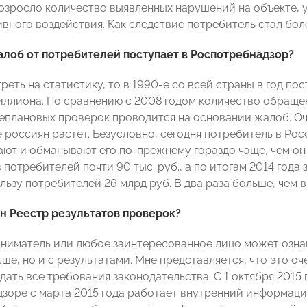
 возросло количество выявленных нарушений на объекте,
вного воздействия. Как следствие потребитель стал бол
алоб от потребителей поступает в Роспотребнадзор?
реть на статистику, то в 1990-е со всей страны в год по
ллиона. По сравнению с 2008 годом количество обращен
неплановых проверок проводится на основании жалоб. О
россиян растет. Безусловно, сегодня потребитель в Росс
ют и обманывают его по-прежнему гораздо чаще, чем он 
 потребителей почти 90 тыс. руб., а по итогам 2014 год
льзу потребителей 26 млрд руб. В два раза больше, чем в 
н Реестр результатов проверок?
иниматель или любое заинтересованное лицо может ознак
ьше, но и с результатами. Мне представляется, что это
ать все требования законодательства. С 1 октября 2015 
зоре с марта 2015 года работает внутренний информаци