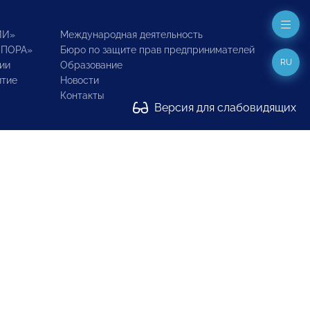
ИИ»
Международная деятельность
ОПОРА»
Бюро по защите прав предпринимателей
RU
ии
Образование
итие
Новости
Контакты
Версия для слабовидящих