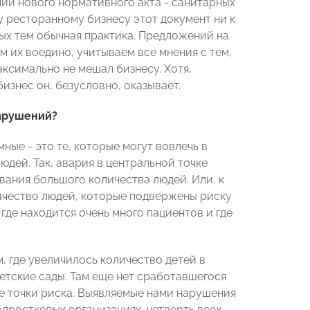
нии нового нормативного акта - санитарных
 ресторанному бизнесу этот документ ни к
ных тем обычная практика. Предложений на
 их воедино, учитываем все мнения с тем,
ксимально не мешал бизнесу. Хотя,
знес он, безусловно, оказывает.
нарушений?
ные - это те, которые могут вовлечь в
дей. Так, авария в центральной точке
ания большого количества людей. Или, к
ичество людей, которые подвержены риску
 где находится очень много пациентов и где
 где увеличилось количество детей в
етские сады. Там еще нет сработавшегося
е точки риска. Выявляемые нами нарушения
дростковых организациях, четверть всех