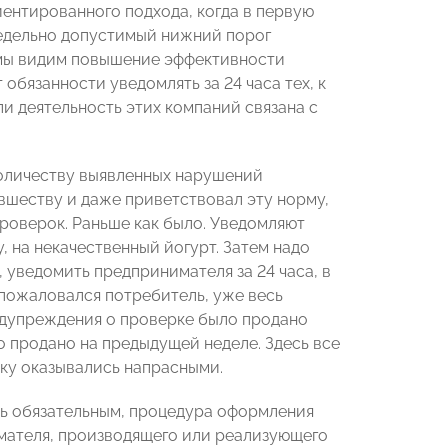
иентированного подхода, когда в первую
редельно допустимый нижний порог
а мы видим повышение эффективности
обязанности уведомлять за 24 часа тех, к
и деятельность этих компаний связана с
количеству выявленных нарушений
овшеству и даже приветствовал эту норму,
роверок. Раньше как было. Уведомляют
 на некачественный йогурт. Затем надо
уведомить предпринимателя за 24 часа, в
й пожаловался потребитель, уже весь
редупреждения о проверке было продано
о продано на предыдущей неделе. Здесь все
рку оказывались напрасными.
сь обязательным, процедура оформления
мателя, производящего или реализующего