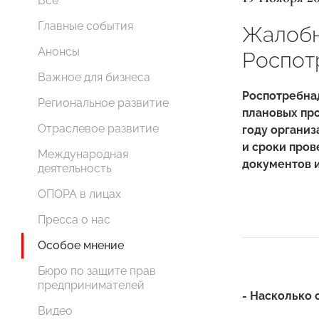
Все
Главные события
Жалобн
Анонсы
Роспот
Важное для бизнеса
Роспотребнад
Региональное развитие
плановых про
Отраслевое развитие
году организ
и сроки пров
Международная
документов 
деятельность
ОПОРА в лицах
Пресса о нас
Особое мнение
Бюро по защите прав
предпринимателей
- Насколько 
Видео