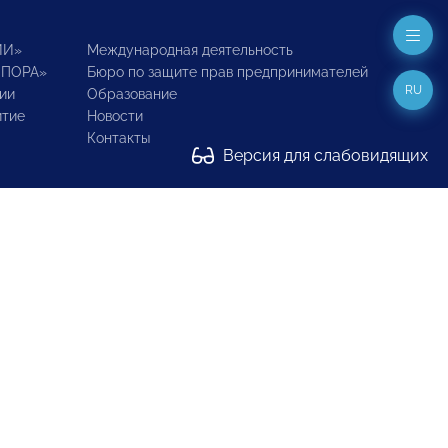
ИИ»
Международная деятельность
ОПОРА»
Бюро по защите прав предпринимателей
RU
ии
Образование
итие
Новости
Контакты
Версия для слабовидящих