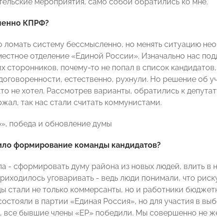
ельские мероприятия, само собой обратились ко мне.
именно КПРФ?
то ломать систему бессмысленно, но менять ситуацию н
 местное отделение «Единой России». Изначально нас под
их сторонников, почему-то не попал в список кандидатов
договоренности, естественно, рухнули. Но решение об у
кто не хотел. Рассмотрев варианты, обратились к депут
ржал, так нас стали считать коммунистами.
», победа и обновление думы
дило формирование команды кандидатов?
яла - сформировать думу района из новых людей, влить в
приходилось уговаривать - ведь люди понимали, что риск
ы стали не только коммерсанты, но и работники бюджет
состояли в партии «Единая Россия», но для участия в вы
ь, все бывшие члены «ЕР» победили. Мы совершенно не ж