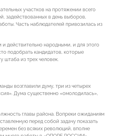
ательных участков на протяжении всего
й, задействованных в день выборов,
аботы. Часть наблюдателей привозилась из
 и действительно народными, и для этого
сто подобрать кандидатов, которые
 штаба из трех человек.
анды возглавили думу, три из четырех
ссия». Дума существенно «омолодилась»,
должность главы района. Вопреки ожиданиям
оставленную перед собой задачу показать
еремен без всяких революций, вполне
еди много работы в «ОПОРЕ РОССИИ».