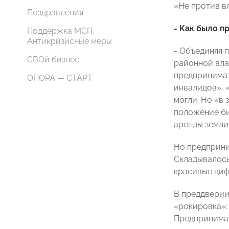
«Не против в
Поздравления
- Как было п
Поддержка МСП.
Антикризисные меры
- Объединяя 
СВОй бизнес
районной вла
предпринимат
ОПОРА — СТАРТ
инвалидов», 
могли. Но «в
положение би
аренды земли 
Но предприним
Складывалось
красивые цифр
В преддверии
«рокировка»:
Предпринимате