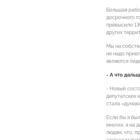
Большая рабо
досрочного г
превысило 13
других терри
Мы на собств
не надо прив
являются лид
- А что даль
- Новый сост
депутатских 
стала «думаю
Если бы я бы
многих, я на
людям, что, 
законным пут