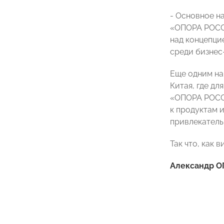
- Основное н
«ОПОРА РОССИ
над концепци
среди бизнес
Еще одним на
Китая, где д
«ОПОРА РОССИ
к продуктам 
привлекательн
Так что, как 
Александр О