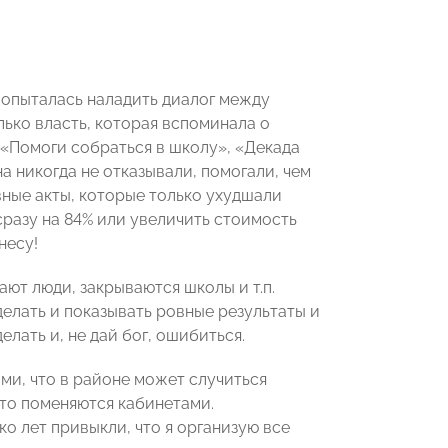
попыталась наладить диалог между
лько власть, которая вспоминала о
(«Помоги собраться в школу», «Декада
а никогда не отказывали, помогали, чем
вные акты, которые только ухудшали
сразу на 84% или увеличить стоимость
несу!
ают люди, закрываются школы и т.п.
делать и показывать ровные результаты и
лать и, не дай бог, ошибиться.
ми, что в районе может случиться
сто поменяются кабинетами.
о лет привыкли, что я организую все