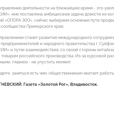
аправление деятельности на ближайшее время - это уве
И», мне поставлена амбициозная задача довести их кол
ей «ОПОРА 300», сейчас выбираем основные пути продв
-сообщества Приморского края.
правлением станет развитие международного сотрудничес
ля предпринимателей и народного правительства г. Суйфэ
И» и путях взаимодействия, со своей стороны китайск
и товарам российского производства. Из-за курсовой ра
ыми, главное - не упустить момент.
видите, заняться есть чем, общественникам хватает работы
ГНЕВСКИЙ.
Газета «Золотой Рог», Владивосток.