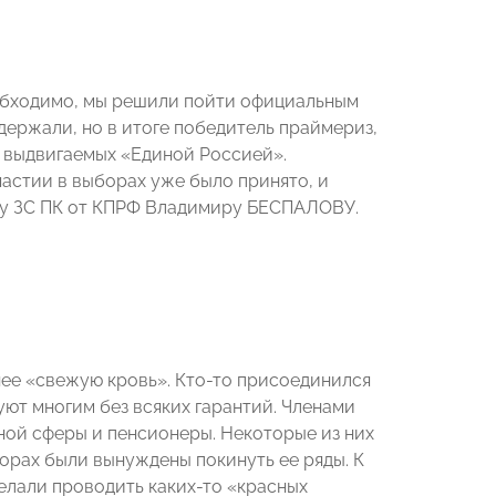
еобходимо, мы решили пойти официальным
держали, но в итоге победитель праймериз,
, выдвигаемых «Единой Россией».
частии в выборах уже было принято, и
ату ЗС ПК от КПРФ Владимиру БЕСПАЛОВУ.
 нее «свежую кровь». Кто-то присоединился
уют многим без всяких гарантий. Членами
ной сферы и пенсионеры. Некоторые из них
борах были вынуждены покинуть ее ряды. К
елали проводить каких-то «красных