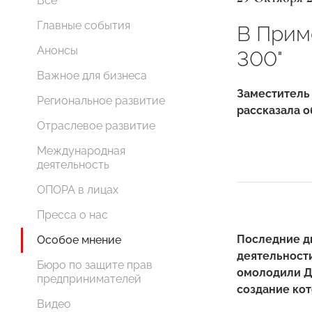
Все
Главные события
В Прим
Анонсы
300"
Важное для бизнеса
Заместитель
Региональное развитие
рассказала о
Отраслевое развитие
Международная
деятельность
ОПОРА в лицах
Пресса о нас
Последние д
Особое мнение
деятельност
Бюро по защите прав
омолодили Ду
предпринимателей
создание кот
Видео