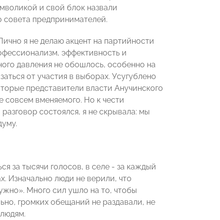
мволикой и свой блок назвали
о совета предпринимателей.
ично я не делаю акцент на партийности
рофессионализм, эффективность и
ного давления не обошлось, особенно на
аться от участия в выборах. Усугублено
оторые представители власти Анучинского
е совсем вменяемого. Но к чести
разговор состоялся, я не скрывала: мы
думу.
я за тысячи голосов, в селе - за каждый
х. Изначально люди не верили, что
нужно». Много сил ушло на то, чтобы
льно, громких обещаний не раздавали, не
 людям.