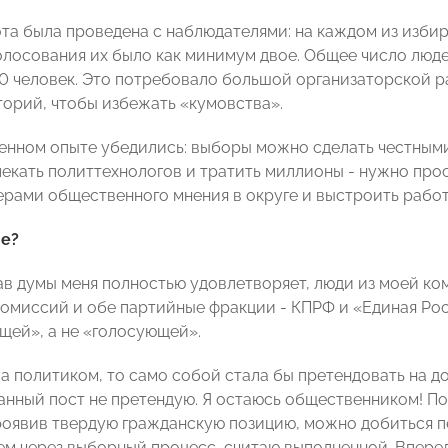
та была проведена с наблюдателями: на каждом из избир
олосования их было как минимум двое. Общее число люде
0 человек. Это потребовало большой организаторской р
торий, чтобы избежать «кумовства».
енном опыте убедились: выборы можно сделать честными
лекать политтехнологов и тратить миллионы - нужно про
ерами общественного мнения в округе и выстроить работу
ше?
ав думы меня полностью удовлетворяет, люди из моей ком
комиссий и обе партийные фракции - КПРФ и «Единая Ро
щей», а не «голосующей».
ла политиком, то само собой стала бы претендовать на 
 данный пост не претендую. Я остаюсь общественником! П
проявив твердую гражданскую позицию, можно добиться п
ем через выборный процесс, считаю выполненной. Впер