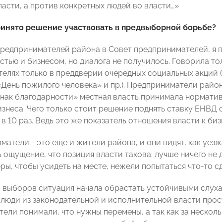
ласти, а против конкретных людей во власти…»
ринято решение участвовать в предвыборной борьбе?
предпринимателей района в Совет предпринимателей, я 
стью и бизнесом, но диалога не получилось. Говорила то
елях только в преддверии очередных социальных акций 
«День пожилого человека» и пр.). Предприниматели район
 знак благодарности» местная власть принимала нормати
знеса. Чего только стоит решение поднять ставку ЕНВД 
в 10 раз. Ведь это же показатель отношения власти к биз
атели - это еще и жители района, и они видят, как уезж
 ощущение, что позиция власти такова: лучше ничего не 
ы, чтобы усидеть на месте, нежели попытаться что-то сде
 выборов ситуация начала обрастать устойчивыми слуха
 люди из законодательной и исполнительной власти про
ли понимали, что нужны перемены, а так как за нескольк