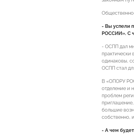
Общественно
- Вы успели
РОССИИ». С ч
- ОСПП дал м
практически 
одинаковы, со
ОСПП стал дл
В «ОПОРУ РОС
отделение и 
проблем реги
приглашение,
большие возм
собственно, 
- А чем буде