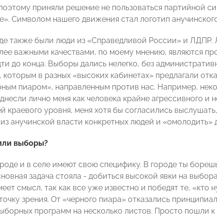
поэтому приняли решение не пользоваться партийной си
». Символом нашего движения стал логотип анучинског
де также были люди из «Справедливой России» и ЛДПР. Л
олее важными качествами, по моему мнению, являются п
дти до конца. Выборы дались нелегко, без административ
 которым в разных «высоких кабинетах» предлагали отказ
рным пиаром», направленным против нас. Например, нек
днесли лично меня как человека крайне агрессивного и н
 краевого уровня, меня хотя бы согласились выслушать, 
 из анучинской власти конкретных людей и «омолодить» 
или выборы?
роде и в селе имеют свою специфику. В городе ты борешьс
новная задача стояла - добиться высокой явки на выбора
еет смысл, так как все уже известно и победят те, «кто 
точку зрения. От «черного пиара» отказались принципиа
ыборных программ на несколько листов. Просто пошли к