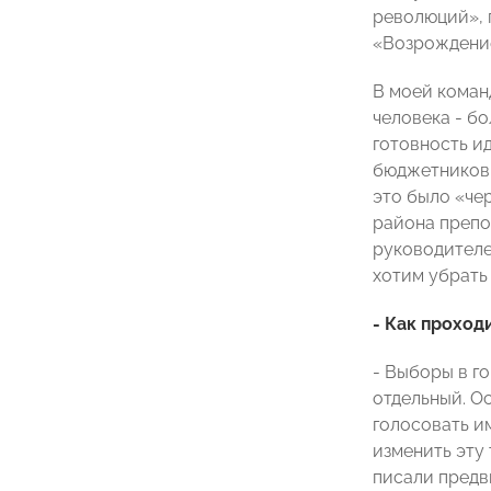
революций», 
«Возрождение
В моей коман
человека - б
готовность и
бюджетников,
это было «че
района препо
руководителей
хотим убрать
- Как проход
- Выборы в го
отдельный. Ос
голосовать им
изменить эту 
писали предв