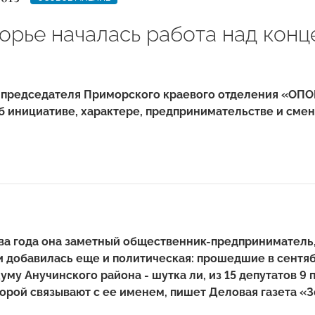
орье началась работа над кон
 председателя Приморского краевого отделения «ОП
б инициативе, характере, предпринимательстве и смен
ва года она заметный общественник-предприниматель,
и добавилась еще и политическая: прошедшие в сентя
му Анучинского района - шутка ли, из 15 депутатов 9
орой связывают с ее именем, пишет Деловая газета «З