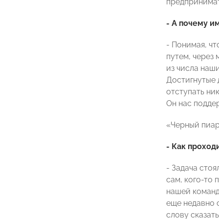
предпринимат
- А почему 
- Понимая, ч
путем, через
из числа наш
Достигнутые 
отступать ни
Он нас подде
«Черный пиар
- Как прохо
- Задача сто
сам, кого-то 
нашей команд
еще недавно 
слову сказат