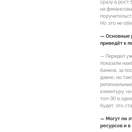
сразу в рост
на финансовы
поручительст
Но это не обе
— Основные р
приведёт к п
— Передел уж
показали наи
банков, за по
давно, но так
региональные
клиентуру, но
топ-30 в одно
будет, это ст
— Могут ли 
ресурсов и в 