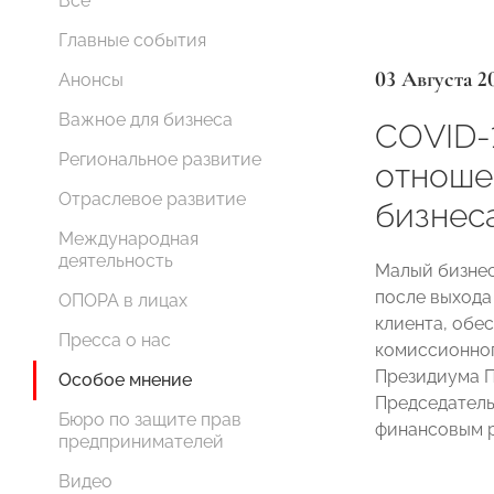
Все
Главные события
03 Августа 2
Анонсы
Важное для бизнеса
СОVID-
Региональное развитие
отноше
Отраслевое развитие
бизнес
Международная
деятельность
Малый бизнес
после выхода 
ОПОРА в лицах
клиента, обе
Пресса о нас
комиссионного
Президиума 
Особое мнение
Председател
Бюро по защите прав
финансовым 
предпринимателей
Видео