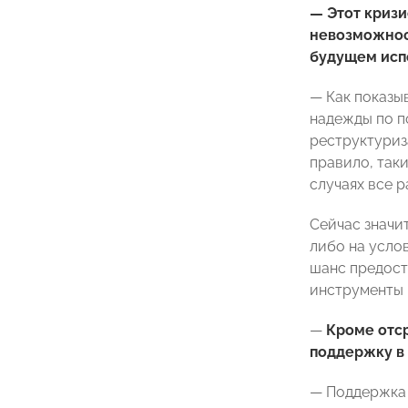
— Этот кризи
невозможност
будущем испо
— Как показы
надежды по п
реструктуриз
правило, так
случаях все р
Сейчас значи
либо на услов
шанс предост
инструменты 
—
Кроме отс
поддержку в 
— Поддержка 