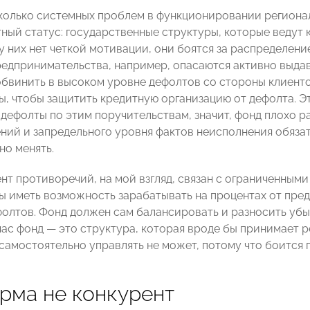
колько системных проблем в функционировании региона
тный статус: государственные структуры, которые ведут 
 у них нет четкой мотивации, они боятся за распределен
едпринимательства, например, опасаются активно выдав
 обвинить в высоком уровне дефолтов со стороны клиенто
ы, чтобы защитить кредитную организацию от дефолта. Эт
 дефолты по этим поручительствам, значит, фонд плохо р
ний и запредельного уровня фактов неисполнения обязат
но менять.
нт противоречий, на мой взгляд, связан с ограниченным
 иметь возможность зарабатывать на процентах от предо
фолтов. Фонд должен сам балансировать и разносить убыт
час фонд — это структура, которая вроде бы принимает
 самостоятельно управлять не может, потому что боится 
рма не конкурент