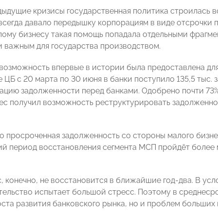
дыдущие кризисы государственная политика строилась 
всегда давало передышку корпорациям в виде отсрочки 
лому бизнесу такая помощь попадала отдельными фрагмен
и важным для государства производством.
 возможность впервые в истории была предоставлена д
 ЦБ с 20 марта по 30 июня в банки поступило 135,5 тыс. 
ацию задолженности перед банками. Одобрено почти 73%
ес получил возможность реструктурировать задолженно
что просроченная задолженность со стороны малого бизне
й период восстановления сегмента МСП пройдёт более м
, конечно, не восстановится в ближайшие год-два. В ус
ельство испытает большой стресс. Поэтому в среднесро
ста развития банковского рынка, но и проблем больших н