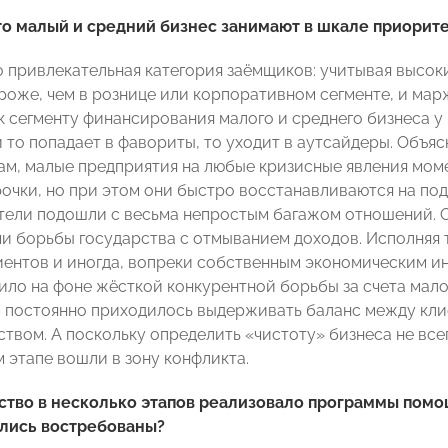
о малый и средний бизнес занимают в шкале приорите
о привлекательная категория заёмщиков: учитывая высок
ороже, чем в рознице или корпоративном сегменте, и ма
к сегменту финансирования малого и среднего бизнеса у
 то попадает в фавориты, то уходит в аутсайдеры. Объяс
м, малые предприятия на любые кризисные явления мом
очки, но при этом они быстро восстанавливаются на под
ели подошли с весьма непростым багажом отношений. 
и борьбы государства с отмыванием доходов. Исполняя 
иентов и иногда, вопреки собственным экономическим ин
ило на фоне жёсткой конкурентной борьбы за счета мало
м постоянно приходилось выдерживать баланс между кл
твом. А поскольку определить «чистоту» бизнеса не все
 этапе вошли в зону конфликта.
тво в несколько этапов реализовало программы помощ
ались востребованы?