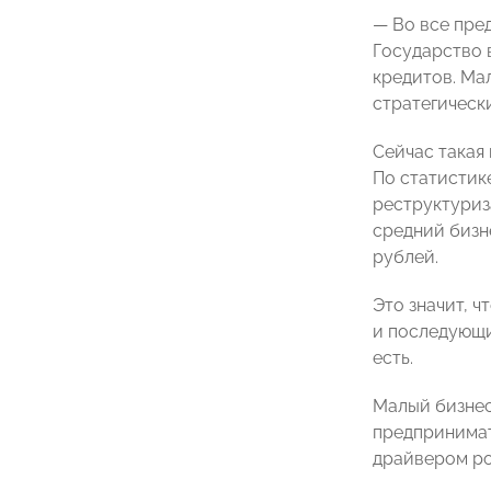
— Во все пре
Государство 
кредитов. Ма
стратегическ
Сейчас такая
По статистике
реструктуриз
средний бизн
рублей.
Это значит, 
и последующи
есть.
Малый бизнес
предпринимат
драйвером ро