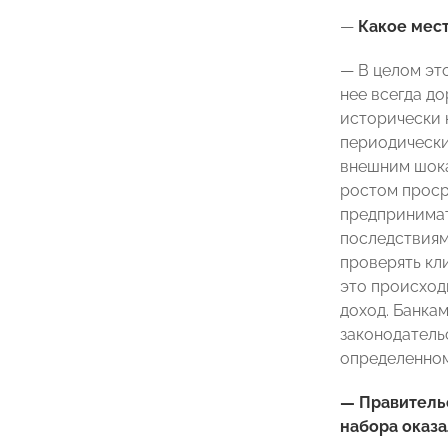
—
Какое мест
— В целом эт
нее всегда д
исторически 
периодически
внешним шока
ростом проср
предпринимат
последствиям
проверять кл
это происход
доход. Банка
законодательс
определенном
— Правительс
набора оказ