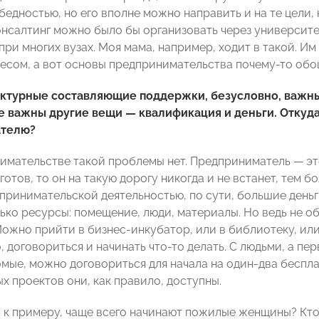
бедностью, но его вполне можно направить и на те цели
онсалтинг можно было бы организовать через университе
при многих вузах. Моя мама, например, ходит в такой. И
тесом, а вот основы предпринимательства почему-то об
турные составляющие поддержки, безусловно, важны. 
е важны другие вещи — квалификация и деньги. Откуд
ателю?
имательстве такой проблемы нет. Предприниматель — эт
 готов, то он на такую дорогу никогда и не встанет, тем б
дпринимательской деятельностью, по сути, большие деньг
лько ресурсы: помещение, люди, материалы. Но ведь не о
Можно прийти в бизнес-инкубатор, или в библиотеку, ил
, договориться и начинать что-то делать. С людьми, а 
омые, можно договориться для начала на один-два беспла
х проектов они, как правило, доступны.
, к примеру, чаще всего начинают пожилые женщины? Кто 