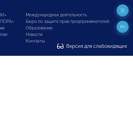
ИИ»
Международная деятельность
ОПОРА»
Бюро по защите прав предпринимателей
RU
ии
Образование
итие
Новости
Контакты
Версия для слабовидящих