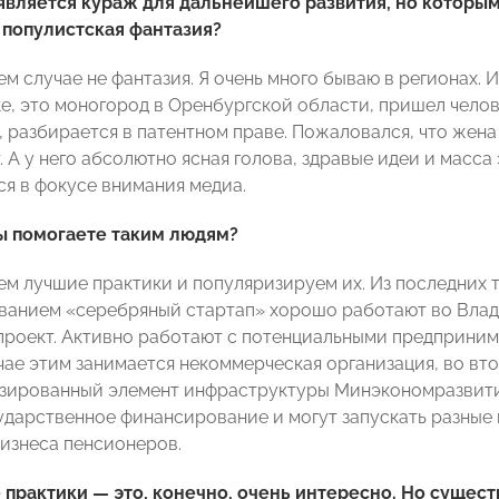
является кураж для дальнейшего развития, но которым
 популистская фантазия?
ем случае не фантазия. Я очень много бываю в регионах. 
е, это моногород в Оренбургской области, пришел челове
, разбирается в патентном праве. Пожаловался, что жена
 А у него абсолютно ясная голова, здравые идеи и масса
ся в фокусе внимания медиа.
ы помогаете таким людям?
м лучшие практики и популяризируем их. Из последних та
ванием «серебряный стартап» хорошо работают во Влади
проект. Активно работают с потенциальными предпринима
чае этим занимается некоммерческая организация, во в
зированный элемент инфраструктуры Минэкономразвития
ударственное финансирование и могут запускать разные
бизнеса пенсионеров.
практики — это, конечно, очень интересно. Но сущест