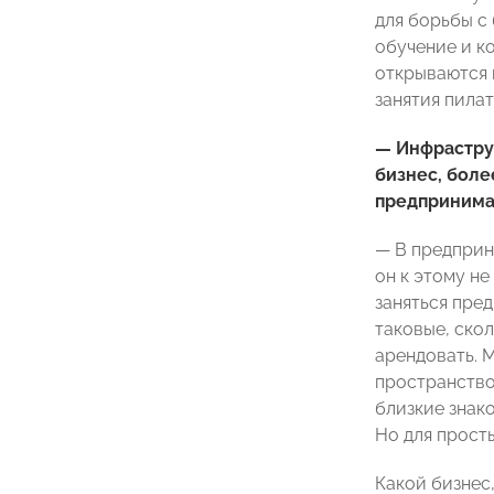
для борьбы с 
обучение и к
открываются 
занятия пила
— Инфраструк
бизнес, боле
предприним
— В предприн
он к этому не
заняться пре
таковые, ско
арендовать. 
пространство
близкие знак
Но для просты
Какой бизнес