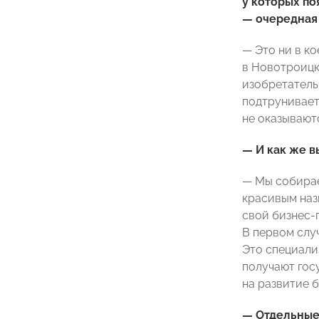
у которых по
— очередная
— Это ни в ко
в Новотроицк
изобретатель
подтрунивает.
не оказывают
— И как же в
— Мы собирае
красивым наз
свой бизнес-
В первом слу
Это специали
получают гос
на развитие 
— Отдельные 