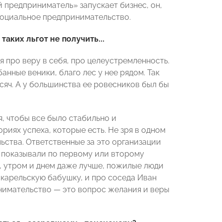
й предприниматель» запускает бизнес, он,
 социальное предпринимательство.
таких льгот не получить...
я про веру в себя, про целеустремленность.
анные веники, благо лес у нее рядом. Так
ысяч. А у большинства ее ровесников был бы
я, чтобы все было стабильно и
иях успеха, которые есть. Не зря в одном
ства. Ответственные за это организации
 показывали по первому или второму
м, утром и днем даже лучше, пожилые люди
о карельскую бабушку, и про соседа Иван
инимательство — это вопрос желания и веры