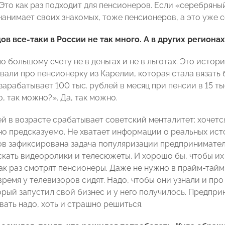
 Это как раз подходит для пенсионеров. Если «серебряны
 нанимает своих знакомых, тоже пенсионеров, а это уже
в все-таки в России не так много. А в других регионах 
 большому счету не в деньгах и не в льготах. Это истори
али про пенсионерку из Карелии, которая стала вязать б
зарабатывает 100 тыс. рублей в месяц при пенсии в 15 т
о, так можно?». Да, так можно.
ей в возрасте срабатывает советский менталитет: хочетс
о предсказуемо. Не хватает информации о реальных истор
ов зафиксирована задача популяризации предприниматель
кать видеоролики и телесюжеты. И хорошо бы, чтобы их
как раз смотрят пенсионеры. Даже не нужно в прайм-тай
 время у телевизоров сидят. Надо, чтобы они узнали и пр
орый запустил свой бизнес и у него получилось. Предпр
вать надо, хоть и страшно решиться.