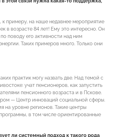
 в этой связи нужна какая-то поддержка,
И, к примеру, на наше недавнее мероприятие
к в возрасте 84 лет! Ему это интересно. Он
 по поводу его активности над ним
 энергии. Таких примеров много. Только они
ких практик могу назвать две. Над темой с
востоке: учат пенсионеров, как запустить
телями пенсионного возраста и в Пскове.
тором — Центр инноваций социальной сферы.
 на уровне регионов. Такие центры
 программы, в том числе ориентированные
вует ли системный подход к такого рода