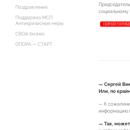
Председател
Поздравления
социальному
Поддержка МСП.
Антикризисные меры
СЕРГЕЙ ГОЛУБ
СВОй бизнес
ОПОРА — СТАРТ
— Сергей Вик
Или, по край
— К сожалени
информацию п
— Так, может