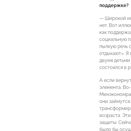
поддержке?
— Широкой ин
нет. Вот илл
как поддержа
социальную п
пылкую речь 
отдыхают». Я
двумя детьми
состоялся в 
А если верну
элемента. Во
Минэкономраз
они займутся
трансформиров
возраста. Эт
защиты. Сейч
было бы осущ