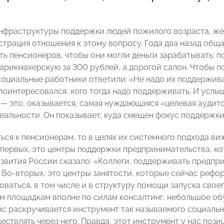
фраструктуры поддержки людей пожилого возраста, же
юстрация отношения к этому вопросу. Года два назад общ
ть пенсионеров, чтобы они могли деньги зарабатывать: п
арикмахерскую за 300 рублей, а дорогой салон. Чтобы п
социальные работники ответили: «Не надо их поддержива
 поинтересовался, кого тогда надо поддерживать. И услы
 — это, оказывается, самая нуждающаяся «целевая аудито
реальности. Он показывает, куда смещен фокус поддержки
ться к пенсионерам, то в целях их системного подхода в
-первых, это центры поддержки предпринимательства, ко
вития России сказало: «Коллеги, поддерживать предпр
. Во-вторых, это центры занятости, которые сейчас рефо
аться, в том числе и в структуру помощи запуска своего
им площадкам вполне по силам консалтинг, небольшое обу
ас раскручивается инструмент так называемого социальн
ествлять через него. Правда, этот инструмент у нас поз