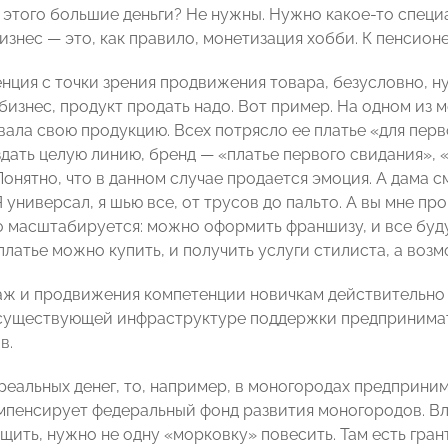
 этого большие деньги? Не нужны. Нужно какое-то специ
изнес — это, как правило, монетизация хобби. К пенсион
енция с точки зрения продвижения товара, безусловно, н
бизнес, продукт продать надо. Вот пример. На одном из
ала свою продукцию. Всех потрясло ее платье «для перво
дать целую линию, бренд — «платье первого свидания», «
онятно, что в данном случае продается эмоция. А дама с
 универсал, я шью все, от трусов до пальто. А вы мне про 
о масштабируется: можно оформить франшизу, и все будут
латье можно купить, и получить услуги стилиста, а возм
аж и продвижения компетенции новичкам действительно 
 существующей инфраструктуре поддержки предпринимат
в.
реальных денег, то, например, в моногородах предприним
мпенсирует федеральный фонд развития моногородов. Вла
ащить, нужно не одну «морковку» повесить. Там есть гр