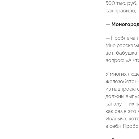
500 тыс. руб.
как правило,
— Моногородо
— Проблема по
Мне рассказыв
вот, бабушка 
вопрос: «А чт
У многих люд
железобетонн
из нацпроект
должны выпус
каналу — их 
как раз в это
Иваныча, кот
в себя. Пробо