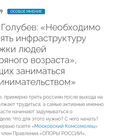
9
ОСОБОЕ МНЕНИЕ
 Голубев: «Необходимо
ять инфраструктуру
жки людей
ряного возраста»,
их заниматься
инимательством»
е, примерно треть россиян после выхода на
лжает трудиться, а самые активные именно
расте начинают задумываться о
деле. Ч
то для этого нужно? С чего начать?
ервью газете «
Московский Комсомолец
»
т член Правления «ОПОРЫ РОССИИ»,