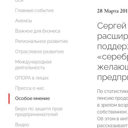
Все
28 Марта 201
Главные события
Анонсы
Сергей
Важное для бизнеса
расшир
Региональное развитие
поддер
Отраслевое развитие
«сереб
Международная
желающ
деятельность
предпр
ОПОРА в лицах
Пресса о нас
По статистик
пенсию продо
Особое мнение
в зрелом воз
Бюро по защите прав
собственном 
предпринимателей
Об этом в инт
Видео
рассказывае