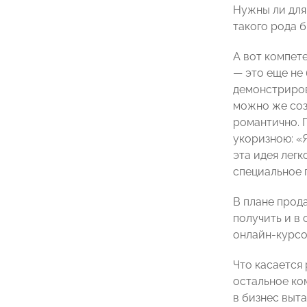
Нужны ли для
такого рода б
А вот компет
— это еще не 
демонстриров
можно же соз
романтично. П
укоризною: «Я
эта идея легк
специальное п
В плане прод
получить и в
онлайн-курсо
Что касается 
остальное ко
в бизнес выт