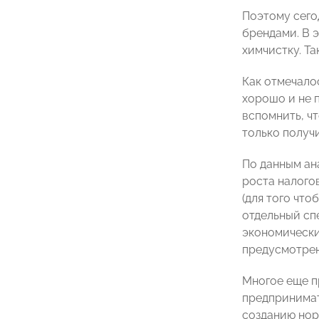
Поэтому сего
брендами. В 
химчистку. Та
Как отмечало
хорошо и не 
вспомнить, ч
только получ
По данным ан
роста налого
(для того чт
отдельный сп
экономически
предусмотрен
Многое еще п
предпринимат
созданию нор