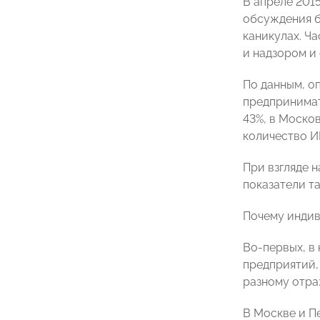
В апреле 201
обсуждения б
каникулах. Ч
и надзором и
По данным, о
предпринимате
43%, в Моско
количество ИП
При взгляде н
показатели т
Почему индив
Во-первых, в
предприятий, 
разному отраж
В Москве и П