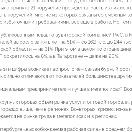
5 года состоялось заседание Государственного совета, п
ыло принято 21 поручение президента. Часть из них испо
асть поручений, многие из которых связаны со смежным з
 с избыточными требованиями, все еще в работе. Но тем 
публикованным недавно аудиторской компанией PwC, в 
лей выросло за пять лет на 51% — со 162 тыс. до 244 тыс
вской области — на 31%. При этом в целом по стране ди
 сократилось на 8%, а в Татарстане — даже на 20%.
а эти цифры возникает вопрос: с чем связан бурный рост
ак сильно отличаются от показателей большинства други
идуальным предпринимателям лучше в мегаполисах? Воз
 крупных городах объем рынка услуг и оптовой торговли,
гораздо выше, чем в регионах. Во-вторых, кризис, из-за 
ается на рынке труда в мегаполисах и в регионах.
етербурге «высвобождаемая рабочая сила» в среднем бо