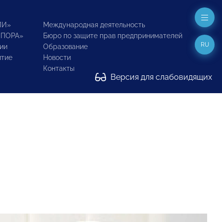
ИИ»
Международная деятельность
ОПОРА»
Бюро по защите прав предпринимателей
RU
ии
Образование
итие
Новости
Контакты
Версия для слабовидящих