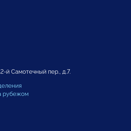
 2-й Самотечный пер., д.7.
деления
а рубежом