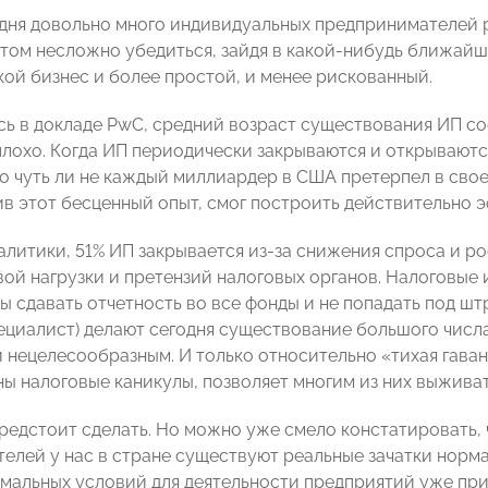
дня довольно много индивидуальных предпринимателей 
этом несложно убедиться, зайдя в какой-нибудь ближайш
кой бизнес и более простой, и менее рискованный.
сь в докладе PwC, средний возраст существования ИП сос
плохо. Когда ИП периодически закрываются и открываютс
то чуть ли не каждый миллиардер в США претерпел в свое
ив этот бесценный опыт, смог построить действительно 
алитики, 51% ИП закрывается из-за снижения спроса и ро
вой нагрузки и претензий налоговых органов. Налоговые
обы сдавать отчетность во все фонды и не попадать под 
ециалист) делают сегодня существование большого числ
 нецелесообразным. И только относительно «тихая гаван
ы налоговые каникулы, позволяет многим из них выживат
редстоит сделать. Но можно уже смело констатировать, 
елей у нас в стране существуют реальные зачатки норма
мальных условий для деятельности предприятий уже при