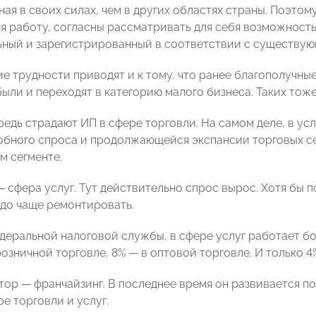
ая в своих силах, чем в других областях страны. Поэтом
яя работу, согласны рассматривать для себя возможность
ьный и зарегистрированный в соответствии с существу
е трудности приводят и к тому, что ранее благополучн
ли и переходят в категорию малого бизнеса. Таких тоже 
редь страдают ИП в сфере торговли. На самом деле, в ус
бного спроса и продолжающейся экспансии торговых се
м сегменте.
 сфера услуг. Тут действительно спрос вырос. Хотя бы п
адо чаще ремонтировать.
деральной налоговой службы, в сфере услуг работает бо
 розничной торговле, 8% — в оптовой торговле. И только 
тор — франчайзинг. В последнее время он развивается п
е торговли и услуг.