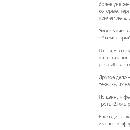
более уверенн
которые, тер
причем легал
Экономически
объемов прибы
В первую оче
платежеспосо
рост ИП в это
Другое дело —
технику, их н
По данным фе
треть (27%) в
Еще один фак
именно в сфер