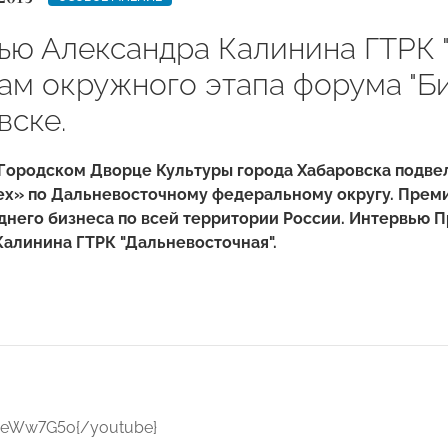
ью Александра Калинина ГТРК 
ам окружного этапа форума "Би
вске.
 Городском Дворце Культуры города Хабаровска подв
ех» по Дальневосточному федеральному округу. Прем
еднего бизнеса по всей территории России. Интервью
алинина ГТРК "Дальневосточная".
aeWw7G5o{/youtube}