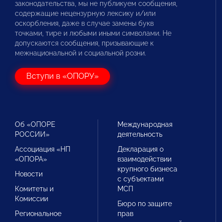
законодательства, мы не публикуем сообщения,
содержащие нецензурную лексику и/или
оскорбления, даже в случае замены букв
точками, тире и любыми иными символами. Не
допускаются сообщения, призывающие к
межнациональной и социальной розни.
Вступи в «ОПОРУ»
Об «ОПОРЕ
Международная
РОССИИ»
деятельность
Ассоциация «НП
Декларация о
«ОПОРА»
взаимодействии
крупного бизнеса
Новости
с субъектами
Комитеты и
МСП
Комиссии
Бюро по защите
Региональное
прав