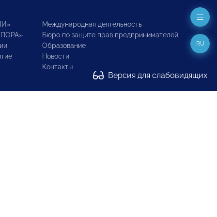
ИИ»
Международная деятельность
ОПОРА»
Бюро по защите прав предпринимателей
RU
ии
Образование
итие
Новости
Контакты
Версия для слабовидящих