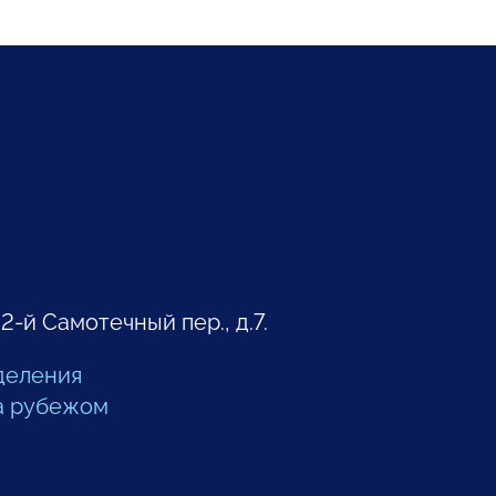
 2-й Самотечный пер., д.7.
деления
а рубежом