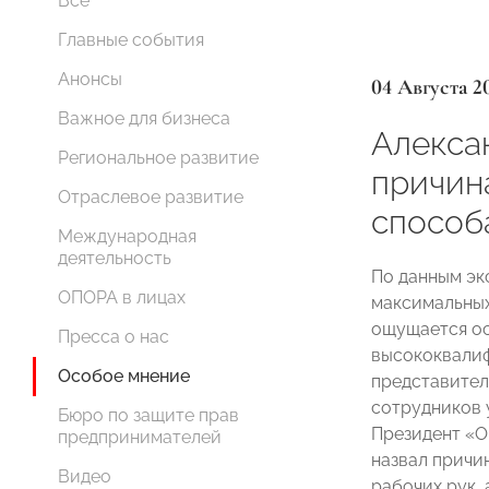
Все
Главные события
Анонсы
04 Августа 2
Важное для бизнеса
Алекса
Региональное развитие
причин
Отраслевое развитие
способ
Международная
деятельность
По данным эк
ОПОРА в лицах
максимальных
ощущается ос
Пресса о нас
высококвалиф
Особое мнение
представител
сотрудников 
Бюро по защите прав
Президент 
предпринимателей
назвал причи
Видео
рабочих рук,