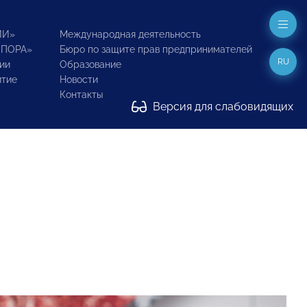
ИИ»
Международная деятельность
ОПОРА»
Бюро по защите прав предпринимателей
RU
ии
Образование
итие
Новости
Контакты
Версия для слабовидящих