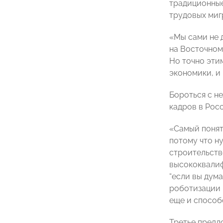
традиционные 
трудовых мигр
«Мы сами не 
на Восточном
Но точно эти
экономики, и
Бороться с н
кадров в Рос
«Самый понят
потому что н
строительств
высококвалиф
“если вы дум
роботизации 
еще и способ
Третье предл