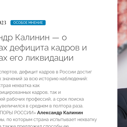
023
ОСОБОЕ МНЕНИЕ
ндр Калинин — о
ах дефицита кадров и
ах его ликвидации
спертов, дефицит кадров в России достиг
 значений за всю историю наблюдений:
трая нехватка как
ицированных кадров, так и
ей рабочих профессий, а срок поиска
увеличился в среднем в полтора раза.
«ОПОРЫ РОССИИ»
Александр Калинин
ны, по которым страна испытывает нехватку
 а также предложил способы ее