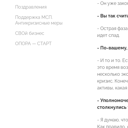
- Он уже зако
Поздравления
- Вы так счит
Поддержка МСП.
Антикризисные меры
- Острая фаза
СВОй бизнес
идет спад.
ОПОРА — СТАРТ
- По-вашему,
- И то и то. 
это время воз
несколько эк
кризис. Конеч
активы, какая
- Уполномоче
столкнулись 
- Я думаю, чт
Как правило,