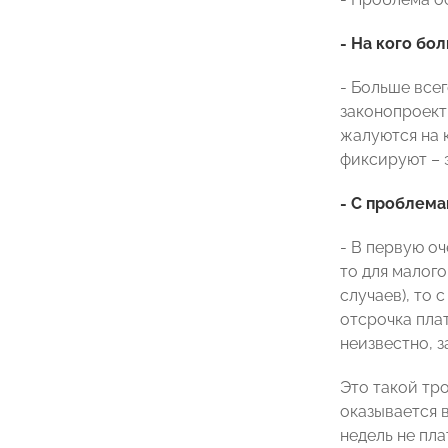
- На кого бо
- Больше все
законопроект
жалуются на к
фиксируют – э
- С проблема
- В первую оч
то для малого
случаев), то 
отсрочка плат
неизвестно, з
Это такой тро
оказывается в
недель не пла