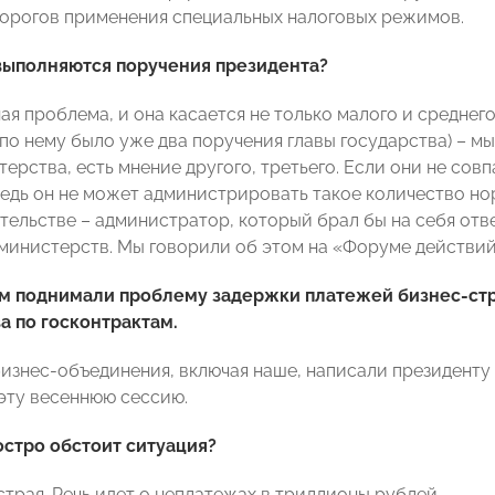
орогов применения специальных налоговых режимов.
выполняются поручения президента?
ая проблема, и она касается не только малого и среднего
по нему было уже два поручения главы государства) – мы
ерства, есть мнение другого, третьего. Если они не со
ведь он не может администрировать такое количество но
ительстве – администратор, который брал бы на себя отв
 министерств. Мы говорили об этом на «Форуме действий
там поднимали проблему задержки платежей бизнес-ст
а по госконтрактам.
 бизнес-объединения, включая наше, написали президенту
 эту весеннюю сессию.
остро обстоит ситуация?
страя. Речь идет о неплатежах в триллионы рублей.