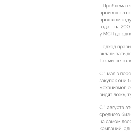
- Проблема е
произошел по
прошлом году
года – на 20
у МСП до одн
Подход прави
вкладывать д
Так мы не то
С 1 мая в пе
закупок они б
механизмов ее
видят ложь, 
С 1 августа э
среднего бизн
на самом деле
компаний-одн