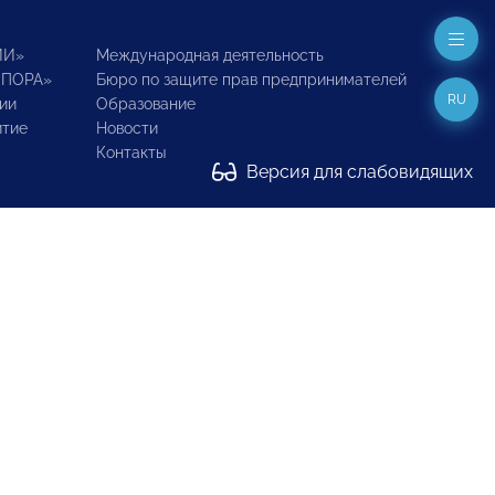
ИИ»
Международная деятельность
ОПОРА»
Бюро по защите прав предпринимателей
RU
ии
Образование
итие
Новости
Контакты
Версия для слабовидящих