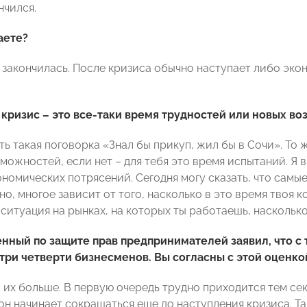
нчился.
аете?
 закончилась. После кризиса обычно наступает либо экон
 кризис – это все-таки время трудностей или новых в
Есть такая поговорка «Знал бы прикуп, жил бы в Сочи». То 
можностей, если нет – для тебя это время испытаний. Я в
ономических потрясений. Сегодня могу сказать, что сам
но, многое зависит от того, насколько в это время твоя 
 ситуация на рынках, на которых ты работаешь, насколько
нный по защите прав предпринимателей заявил, что с 
три четверти бизнесменов. Вы согласны с этой оценко
о их больше. В первую очередь трудно приходится тем с
 он начинает сокращаться еще до наступления кризиса. Т