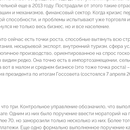
ельной еще в 2013 году. Пострадали от этого такие отра
ашин и механизмов, финансовый сектор. Когда кризис пе
ой способности, и проблемы испытывают уже торговля и
улся не только весь бизнес, но и все население.
что сейчас есть точки роста, способные вытянуть всю ст
тания, несырьевой экспорт, внутренний туризм, сфера у
огичное производство, ориентированное на спрос госкор
 видим редко. Она точно есть в импортозамещении, сельс
а вот в малом и среднем бизнесе (это тоже точка роста) –
ия президента по итогам Госсовета (состоялся 7 апреля 20
 что три. Контрольное управление обозначило, что выпол
маге. Одним из них было поручение ввести мораторий на
ее 70, но заморозили только несколько из них. Более то
платежи. Еще одно формально выполненное поручение к