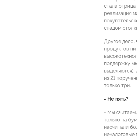
стала отрицат
реализация м
покупательск
спадом столкн
Другое дело, 
продуктов пи
высокотехнол
поддержку мы
выделяются), 
из 21 поручен
только три.
- Не пять?
- Мы считаем,
только на бу
насчитали бол
неналоговые 