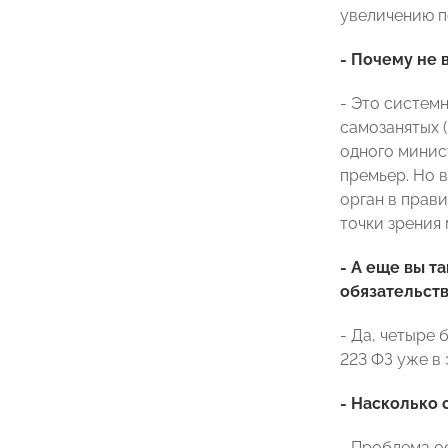
увеличению п
- Почему не 
- Это системн
самозанятых (
одного минист
премьер. Но 
орган в прав
точки зрения
- А еще вы 
обязательств
- Да, четыре
223 ФЗ уже в
- Насколько 
- Проблема о