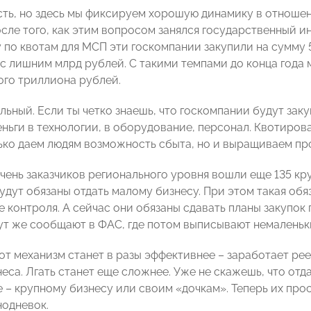
сть, но здесь мы фиксируем хорошую динамику в отноше
сле того, как этим вопросом занялся государственный и
 по квотам для МСП эти госкомпании закупили на сумму 5
0 с лишним млрд рублей. С такими темпами до конца год
ого триллиона рублей.
льный. Если ты четко знаешь, что госкомпании будут зак
еньги в технологии, в оборудование, персонал. Квотиров
лько даем людям возможность сбыта, но и выращиваем п
речень заказчиков регионального уровня вошли еще 135 к
удут обязаны отдать малому бизнесу. При этом такая обя
 контроля. А сейчас они обязаны сдавать планы закупок 
тут же сообщают в ФАС, где потом выписывают немалень
тот механизм станет в разы эффективнее – заработает ре
еса. Лгать станет еще сложнее. Уже не скажешь, что отд
 – крупному бизнесу или своим «дочкам». Теперь их прост
одневок.