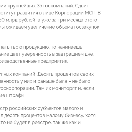
нии крупнейших 35 госкомпаний. Сдвиг
нститут развития в лице Корпорации МСП. В
0 млрд рублей, а уже за три месяца этого
а мы ожидаем увеличение объема госзакупок
упать твою продукцию, то начинаешь
ание дает уверенность в завтрашнем дне.
роизводственные предприятия.
рупных компаний. Десять процентов своих
занность у них и раньше была – не было
госкорпорации. Там их мониторят и, если
кие штрафы.
естр российских субъектов малого и
ал десять процентов малому бизнесу, хотя
о не будет в реестре, так же как и