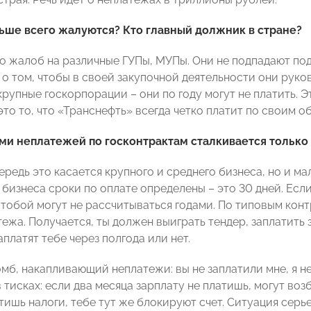
льше всего жалуются? Кто главный должник в стране?
го жалоб на различные ГУПы, МУПы. Они не подпадают под
 о том, чтобы в своей закупочной деятельности они рук
рупные госкорпорации – они по году могут не платить. Э
то то, что «Транснефть» всегда четко платит по своим о
ми неплатежей по госконтрактам сталкивается только
ередь это касается крупного и среднего бизнеса, но и ма
 бизнеса сроки по оплате определены – это 30 дней. Есл
с тобой могут не рассчитываться годами. По типовым кон
ежа. Получается, ты должен выиграть тендер, заплатить з
аплатят тебе через полгода или нет.
мб, накапливающий неплатежи: вы не заплатили мне, я не
 тисках: если два месяца зарплату не платишь, могут во
тишь налоги, тебе тут же блокируют счет. Ситуация серье