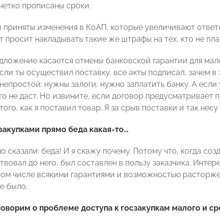
четко прописаны сроки.
 приняты изменения в КоАП, которые увеличивают ответс
т просит накладывать такие же штрафы на тех, кто не плат
дложение касается отмены банковской гарантии для мал
сли ты осуществил поставку, все акты подписал, зачем в
непростой: нужны залоги, нужно заплатить банку. А если у
о не даст. Но извините, если договор предусматривает п
того, как я поставил товар. Я за срыв поставки и так нес
сзакупками прямо беда какая-то…
о сказали: беда! И я скажу почему. Потому что, когда созд
твовал до него, был составлен в пользу заказчика. Инте
том числе всякими гарантиями и возможностью расторже
е было.
говорим о проблеме доступа к госзакупкам малого и ср