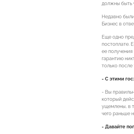
должны быть 
Недавно были
Бизнес в отве
Еще одно пре
постоплате. Е
ее получения 
гарантию никт
только после 
- С этими го
- Вы правильн
который дейс
ущемлены, в 
чего раньше н
- Давайте по