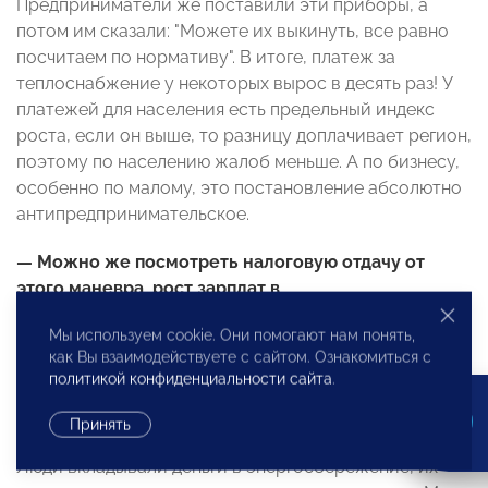
Предприниматели же поставили эти приборы, а
потом им сказали: "Можете их выкинуть, все равно
посчитаем по нормативу". В итоге, платеж за
теплоснабжение у некоторых вырос в десять раз! У
платежей для населения есть предельный индекс
роста, если он выше, то разницу доплачивает регион,
поэтому по населению жалоб меньше. А по бизнесу,
особенно по малому, это постановление абсолютно
антипредпринимательское.
— Можно же посмотреть налоговую отдачу от
этого маневра, рост зарплат в
ресурсоснабжающих организациях.
Мы используем cookie. Они помогают нам понять,
как Вы взаимодействуете с сайтом. Ознакомиться с
— Да даже если есть какая-то отдача от этого
политикой конфиденциальности сайта
.
маневра, вреда оно нанесло несоизмеримо больше.
Они изъяли у бизнеса огромные деньги! Сейчас те,
Принять
кто выжил в катаклизме, пребывают в пессимизме.
Люди вкладывали деньги в энергосбережение, их