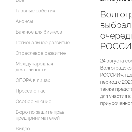
Все
Главные события
Волгог
Анонсы
выбрал
Важное для бизнеса
очеред
Региональное развитие
РОССИ
Отраслевое развитие
24 августа с
Международная
Волгоградско
деятельность
РОССИИ», где
ОПОРА в лицах
период с 2020
также предс
Пресса о нас
для участия 
Особое мнение
приуроченног
Бюро по защите прав
предпринимателей
Видео