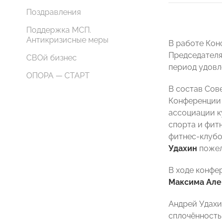
Поздравления
Поддержка МСП.
Антикризисные меры
В работе Кон
Председателя
СВОй бизнес
период удовл
ОПОРА — СТАРТ
В состав Сов
Конференции 
ассоциации к
спорта и фит
фитнес-клубо
Удахин
пожел
В ходе конфе
Максима Але
Андрей Удахи
сплочённость