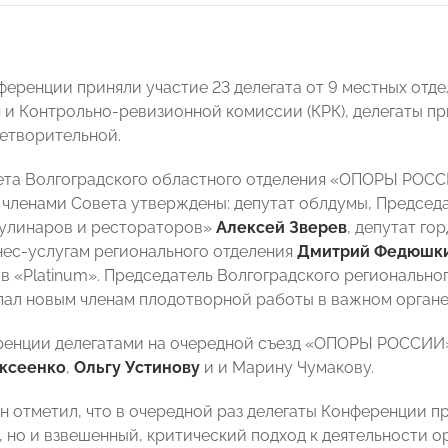
ференции приняли участие 23 делегата от 9 местных отд
 и Контрольно-ревизионной комиссии (КРК), делегаты пр
етворительной.
ета Волгоградского областного отделения «ОПОРЫ РОСС
членами Совета утверждены: депутат облдумы, Председ
улинаров и рестораторов»
Алексей Зверев
, депутат го
нес-услугам регионального отделения
Дмитрий Федюшк
в «Platinum». Председатель Волгоградского региональ
ал новым членам плодотворной работы в важном органе
ренции делегатами на очередной съезд «ОПОРЫ РОССИИ
ксеенко
,
Ольгу Устинову
и и Марину Чумакову.
н отметил, что в очередной раз делегаты Конференции п
, но и взвешенный, критический подход к деятельности 