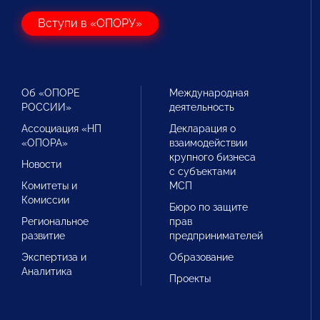
Вступи в «ОПОРУ»
Об «ОПОРЕ
Международная
РОССИИ»
деятельность
Ассоциация «НП
Декларация о
«ОПОРА»
взаимодействии
крупного бизнеса
Новости
с субъектами
Комитеты и
МСП
Комиссии
Бюро по защите
Региональное
прав
развитие
предпринимателей
Экспертиза и
Образование
Аналитика
Проекты