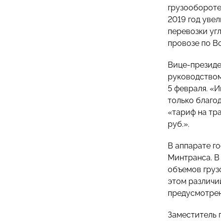
грузообороте 
2019 год увел
перевозки уг
провозе по Во
Вице-презид
руководством
5 февраля. «
только благо
«тариф на тра
руб.».
В аппарате г
Минтранса. В
объемов груз
этом различи
предусмотрен
Заместитель