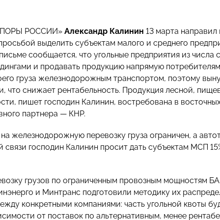
«ОПОРЫ РОССИИ»
Александр Калинин
13 марта направил
просьбой выделить субъектам малого и среднего предпр
 письме сообщается, что угольные предприятия из числа 
дингами и продавать продукцию напрямую потребителям
оего груза железнодорожным транспортом, поэтому выну
и, что снижает рентабельность. Продукция лесной, пищ
ти, пишет господин Калинин, востребована в восточных 
вного партнера — КНР.
 на железнодорожную перевозку груза ограничен, а авто
ой связи господин Калинин просит дать субъектам МСП 15
евозку грузов по ограниченным провозным мощностям Б
Минэнерго и Минтранс подготовили методику их распреде
 между конкретными компаниями: часть угольной квоты б
висимости от поставок по альтернативным, менее рентабе