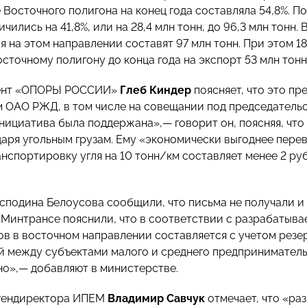
Восточного полигона на конец года составляла 54,8%. По
ичились на 41,8%, или на 28,4 млн тонн, до 96,3 млн тонн. 
ля на этом направлении составят 97 млн тонн. При этом 
сточному полигону до конца года на экспорт 53 млн тонн 
ент «ОПОРЫ РОССИИ»
Глеб Киндер
поясняет, что это п
 ОАО РЖД, в том числе на совещании под председатель
Инициатива была поддержана»,— говорит он, поясняя, чт
даря угольным грузам. Ему «экономически выгоднее пер
нспортировку угля на 10 тонн/км составляет менее 2 руб
осподина Белоусова сообщили, что письма не получали и
 Минтрансе пояснили, что в соответствии с разрабатыва
ов в восточном направлении составляется с учетом резе
й между субъектами малого и среднего предпринимател
о»,— добавляют в министерстве.
 гендиректора ИПЕМ
Владимир Савчук
отмечает, что «ра