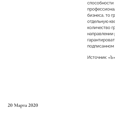
способности 
профессионал
бизнеса, то г
отдельную кво
количество г
направлении 
гарантироват
подписанном 
Источник:
«Ъ
20 Марта 2020