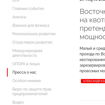
Все
Главные события
Восточ
Анонсы
на квот
Важное для бизнеса
претенд
Региональное развитие
мощно
Отраслевое развитие
Малый и сред
Международная
проезда по В
деятельность
квотировани
ОПОРА в лицах
зарезервиров
провозных мо
Пресса о нас
Особое мнение
АЛЕКСАНДР К
Бюро по защите прав
предпринимателей
Видео