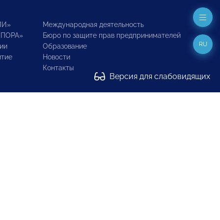
ИИ»
Международная деятельность
ОПОРА»
Бюро по защите прав предпринимателей
RU
ии
Образование
итие
Новости
Контакты
Версия для слабовидящих