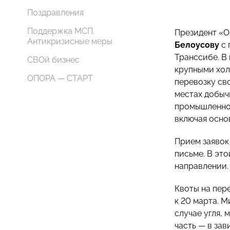
Поздравления
Поддержка МСП.
Президент 
Антикризисные меры
Белоусову
c 
Транссибе. В
СВОй бизнес
крупными хол
ОПОРА — СТАРТ
перевозку св
местах добыч
промышленнос
включая осно
Прием заявок
письме. В эт
направлении.
Квоты на пер
к 20 марта. 
случае угля,
часть — в за