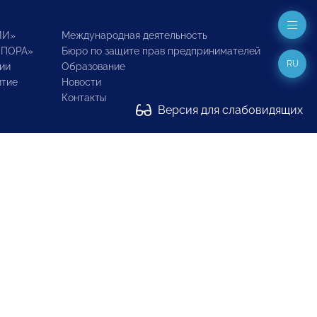
ИИ»
Международная деятельность
ОПОРА»
Бюро по защите прав предпринимателей
RU
ии
Образование
итие
Новости
Контакты
Версия для слабовидящих