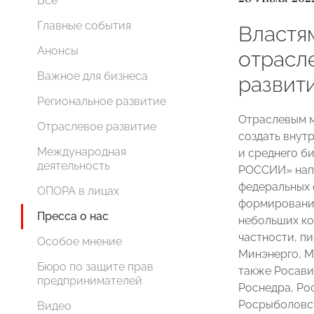
Все
Главные события
Властя
Анонсы
отрасл
Важное для бизнеса
развит
Региональное развитие
Отраслевым 
Отраслевое развитие
создать внут
Международная
и среднего б
деятельность
РОССИИ» нап
федеральных 
ОПОРА в лицах
формировани
Пресса о нас
небольших ко
частности, п
Особое мнение
Минэнерго, М
Бюро по защите прав
также Росави
предпринимателей
Роснедра, Ро
Росрыболовст
Видео