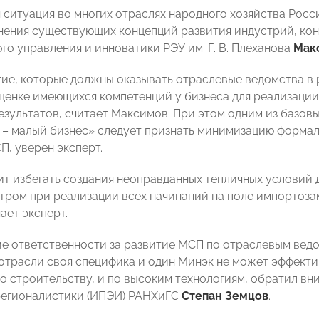
ситуация во многих отраслях народного хозяйства Росс
нения существующих концепций развития индустрий, ко
го управления и инноватики РЭУ им. Г. В. Плеханова
Мак
тие, которые должны оказывать отраслевые ведомства в
оценке имеющихся компетенций у бизнеса для реализации
езультатов, считает Максимов. При этом одним из базов
 – малый бизнес» следует признать минимизацию формал
П, уверен эксперт.
ит избегать создания неоправданных тепличных условий 
тром при реализации всех начинаний на поле импортоза
ает эксперт.
е ответственности за развитие МСП по отраслевым ведо
 отрасли своя специфика и один Минэк не может эффекти
 по строительству, и по высоким технологиям, обратил 
регионалистики (ИПЭИ) РАНХиГС
Степан Земцов
.