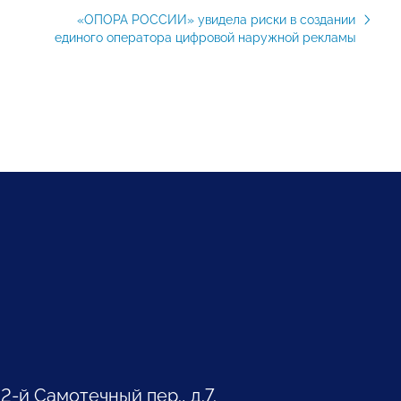
«ОПОРА РОССИИ» увидела риски в создании
единого оператора цифровой наружной рекламы
 2-й Самотечный пер., д.7.