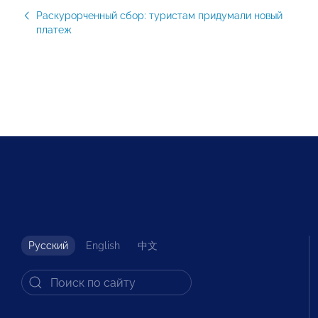
Раскурорченный сбор: туристам придумали новый
платеж
Русский
English
中文