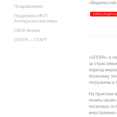
«Ведомостей»
Поздравления
АЛЕКСАНДР К
Поддержка МСП.
Антикризисные меры
СВОй бизнес
ОПОРА — СТАРТ
«ОПОРА» в св
за отраслевы
период миро
поскольку эт
погружены в 
На практике 
понять своих 
поскольку ос
иностранных 