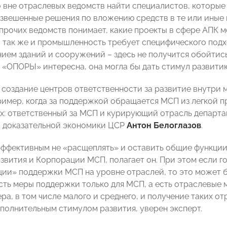
 вне отраслевых ведомств найти специалистов, которые
звешенные решения по вложению средств в те или иные 
рочих ведомств понимает, какие проекты в сфере АПК мог
о так же и промышленность требует специфического подх
ием зданий и сооружений – здесь не получится обойтись 
 «ОПОРЫ» интересна, она могла бы дать стимул развити
 создание центров ответственности за развитие внутри
ример, когда за поддержкой обращается МСП из легкой 
х: ответственный за МСП и курирующий отрасль департа
 доказательной экономики ЦСР
Антон Белоглазов
.
эффективным не «расщеплять» и оставить общие функции
вития и Корпорации МСП, полагает он. При этом если го
ции» поддержки МСП на уровне отраслей, то это может б
Есть меры поддержки только для МСП, а есть отраслевые 
ра, в том числе малого и среднего, и получение таких о
полнительным стимулом развития, уверен эксперт.