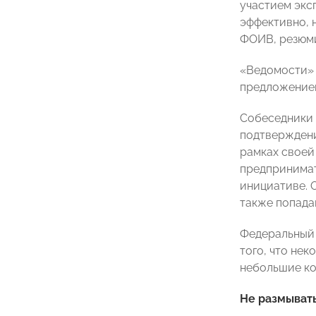
участием экс
эффективно, 
ФОИВ, резюми
«Ведомости» 
предложением
Собеседники 
подтверждени
рамках своей
предпринимат
инициативе. 
также попада
Федеральный 
того, что не
небольшие ко
Не размывать