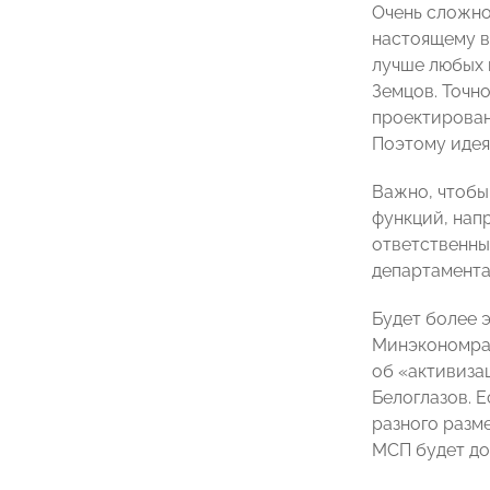
Очень сложно
настоящему в
лучше любых п
Земцов. Точн
проектирован
Поэтому идея
Важно, чтобы
функций, нап
ответственны
департамента
Будет более 
Минэкономраз
об «активиза
Белоглазов. 
разного разме
МСП будет до