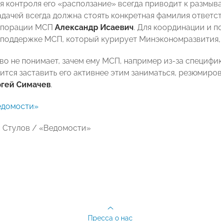
ия контроля его «расползание» всегда приводит к размыв
адачей всегда должна стоять конкретная фамилия ответс
рпорации МСП
Александр Исаевич
. Для координации и 
 поддержке МСП, который курирует Минэкономразвития, 
во не понимает, зачем ему МСП, например из-за специфик
чится заставить его активнее этим заниматься, резюмир
гей Симачев
.
едомости»
 Стулов / «Ведомости»
Пресса о нас