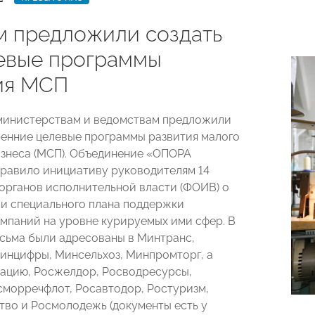
м предложили создать
евые программы
ия МСП
министерствам и ведомствам предложили
ренние целевые программы развития малого
изнеса (МСП). Объединение «ОПОРА
равило инициативу руководителям 14
органов исполнительной власти (ФОИВ) о
и специального плана поддержки
мпаний на уровне курируемых ими сфер. В
исьма были адресованы в Минтранс,
инцифры, Минсельхоз, Минпромторг, а
ацию, Росжелдор, Росводресурсы,
сморречфлот, Росавтодор, Ростуризм,
во и Росмолодежь (документы есть у