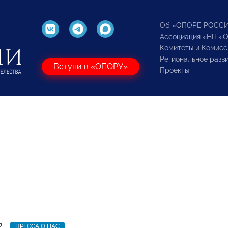
Об «ОПОРЕ РОСС
Ассоциация «НП «
Комитеты и Комисс
Региональное разв
Вступи в «ОПОРУ»
Проекты
2
ПРЕССА О НАС