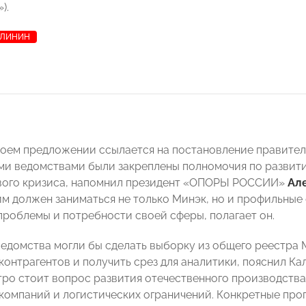
).
АЛИНИН
оем предложении ссылается на постановление правительс
ми ведомствами были закреплены полномочия по развит
вого кризиса, напомнил президент «ОПОРЫ РОССИИ»
Ал
им должен заниматься не только Минэк, но и профильные
проблемы и потребности своей сферы, полагает он.
ведомства могли бы сделать выборку из общего реестра
контрагентов и получить срез для аналитики, пояснил Ка
тро стоит вопрос развития отечественного производства
компаний и логистических ограничений. Конкретные про