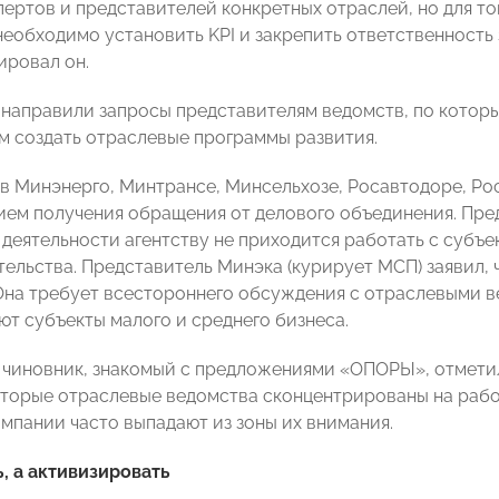
пертов и представителей конкретных отраслей, но для то
необходимо установить KPI и закрепить ответственность
ровал он.
направили запросы представителям ведомств, по котор
 создать отраслевые программы развития.
в Минэнерго, Минтрансе, Минсельхозе, Росавтодоре, Р
ем получения обращения от делового объединения. Пред
 деятельности агентству не приходится работать с субъе
ельства. Представитель Минэка (курирует МСП) заявил, ​
Она требует всестороннего обсуждения с отраслевыми в
ют субъекты малого и среднего бизнеса.
чиновник, знакомый с предложениями «ОПОРЫ», отметил
которые отраслевые ведомства сконцентрированы на рабо
мпании часто выпадают из зоны их внимания.
, а активизировать