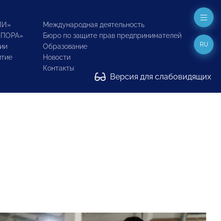
ИИ»
Международная деятельность
ОПОРА»
Бюро по защите прав предпринимателей
RU
ии
Образование
итие
Новости
Контакты
Версия для слабовидящих