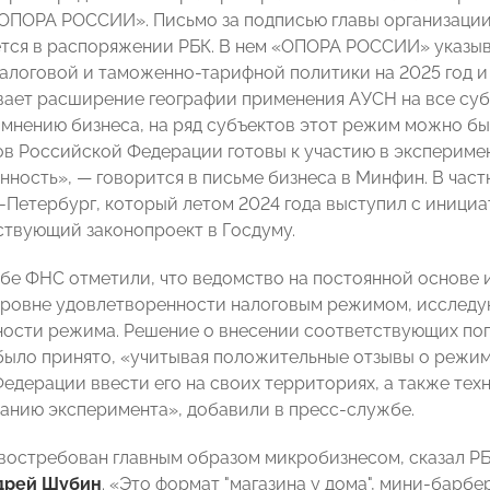
ОПОРА РОССИИ». Письмо за подписью главы организаци
ется в распоряжении РБК. В нем «ОПОРА РОССИИ» указыв
алоговой и таможенно-тарифной политики на 2025 год и 
ает расширение географии применения АУСН на все суб
о мнению бизнеса, на ряд субъектов этот режим можно бы
ов Российской Федерации готовы к участию в экспериме
нность», — говорится в письме бизнеса в Минфин. В ча
-Петербург, который летом 2024 года выступил с иници
ствующий законопроект в Госдуму.
бе ФНС отметили, что ведомство на постоянной основе 
ровне удовлетворенности налоговым режимом, исследу
ости режима. Решение о внесении соответствующих по
ыло принято, «учитывая положительные отзывы о режим
едерации ввести его на своих территориях, а также тех
нию эксперимента», добавили в пресс-службе.
остребован главным образом микробизнесом, сказал 
дрей Шубин
. «Это формат "магазина у дома", мини-барб