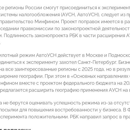
все регионы России смогут присоединиться к экспериме
истемы налогообложения (АУСН, АвтоУСН), следует из п
 правительство Минфином. Проект поправок имеется в ра
аседании правкомиссии по законопроектной деятельности
. Подлинность законопроекта РБК в части расширения А
.
пилотный режим АвтоУСН действует в Москве и Подмоско
диниться к эксперименту захотел Санкт-Петербург. Биз
на все заинтересованные регионы с 2025 года, но в рез
ирение географии. При этом в «Основных направлениях
нфином вместе с проектом федерального бюджета на 202
 предлагается расширить географию применения АУСН на в
а не берутся оценивать успешность режима из-за отсутст
посылки для повышения востребованности у бизнеса. В 
ксперимента положительными. РБК направил запрос в пр