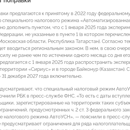
т поправки
вки предлагаются к принятому в 2022 году федеральном
 специального налогового режима «Автоматизированна
но дополнить пунктом, что с 1 января 2025 года экспери
едерации, не указанные в пункте 1 (в котором перечисл
Московская области, Республика Татарстан). Согласно т
дет вводиться региональным законом. В нем, в свою оче
 силу не ранее чем по истечении одного месяца со дня е
редлагается с 1 января 2025 года распространить экспе
территории «Сириус» и в городе Байконур (Казахстан). 
 31 декабря 2027 года включительно.
дусматривают, что специальный налоговый режим АвтоУ
точнили РБК в пресс-службе ФНС. «То есть с даты вступл
ьщики, зарегистрированные на территориях таких субъе
раничений, предусмотренных ч. 2 ст. 3 федерального зак
е налогового режима АвтоУСН», — пояснили в пресс-служб
 предусматривает ограничения для ряда налогоплатель