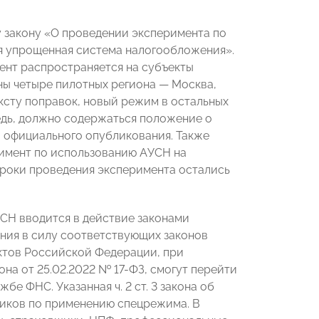
у закону «О проведении эксперимента по
я упрощенная система налогообложения».
мент распространяется на субъекты
ены четыре пилотных региона — Москва,
ексту поправок, новый режим в остальных
редь, должно содержаться положение о
го официального опубликования. Также
римент по использованию АУСН на
Сроки проведения эксперимента остались
СН вводится в действие законами
ения в силу соответствующих законов
ктов Российской Федерации, при
она от 25.02.2022 № 17-ФЗ, смогут перейти
е ФНС. Указанная ч. 2 ст. 3 закона об
щиков по применению спецрежима. В