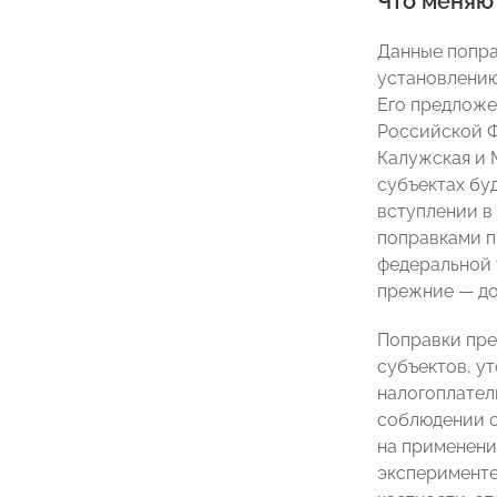
Что меняю
Данные попра
установлению
Его предложе
Российской Ф
Калужская и 
субъектах бу
вступлении в
поправками п
федеральной 
прежние — до
Поправки пре
субъектов, у
налогоплател
соблюдении ог
на применени
эксперименте