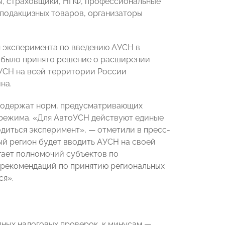
сы, страховщики, НПФ, профессиональные
 подакцизных товаров, организаторы
 эксперимента по введению АУСН в
Ф было принято решение о расширении
УСН на всей территории России
на.
 содержат норм, предусматривающих
 режима. «Для АвтоУСН действуют единые
одиться эксперимент», — отметили в пресс-
й регион будет вводить АУСН на своей
гает полномочий субъектов по
 рекомендаций по принятию региональных
ся».
ных налоговых проверок, к минусам —