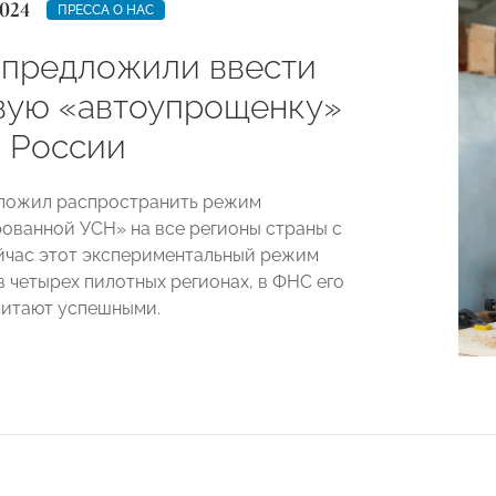
024
ПРЕССА О НАС
 предложили ввести
вую «автоупрощенку»
й России
ложил распространить режим
ованной УСН» на все регионы страны с
ейчас этот экспериментальный режим
в четырех пилотных регионах, в ФНС его
читают успешными.