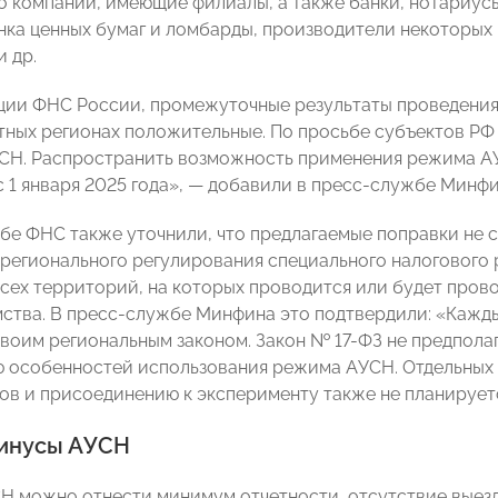
то компании, имеющие филиалы, а также банки, нотариу
нка ценных бумаг и ломбарды, производители некоторых
и др.
ии ФНС России, промежуточные результаты проведения
тных регионах положительные. По просьбе субъектов Р
СН. Распространить возможность применения режима А
с 1 января 2025 года», — добавили в пресс-службе Минфи
бе ФНС также уточнили, что предлагаемые поправки не
регионального регулирования специального налогового
всех территорий, на которых проводится или будет пров
ства. В пресс-службе Минфина это подтвердили: «Кажды
воим региональным законом. Закон № 17-ФЗ не предпола
 особенностей использования режима АУСН. Отдельных
ов и присоединению к эксперименту также не планирует
инусы АУСН
Н можно отнести минимум отчетности, отсутствие выезд