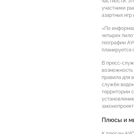
частности, э
участники ры
азартных игр 
«По информац
четырех пило
географии АУ
планируется 
В пресс-служ
возможность 
правила для 
службе ведом
территории с
установлению
законопроект
Плюсы и м
К плюсам АУС