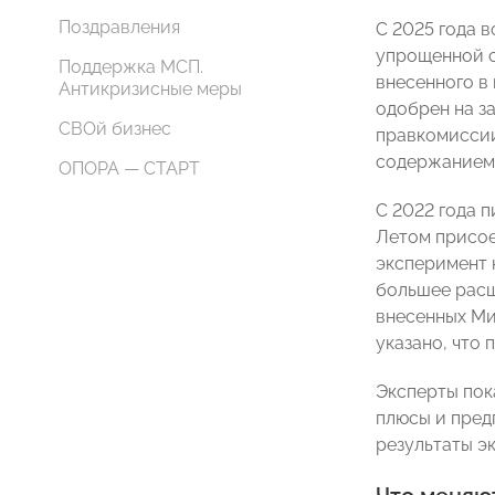
Поздравления
С 2025 года 
упрощенной с
Поддержка МСП.
внесенного в
Антикризисные меры
одобрен на з
СВОй бизнес
правкомиссии
содержанием
ОПОРА — СТАРТ
С 2022 года 
Летом присое
эксперимент 
большее расш
внесенных Ми
указано, что
Эксперты пок
плюсы и пред
результаты э