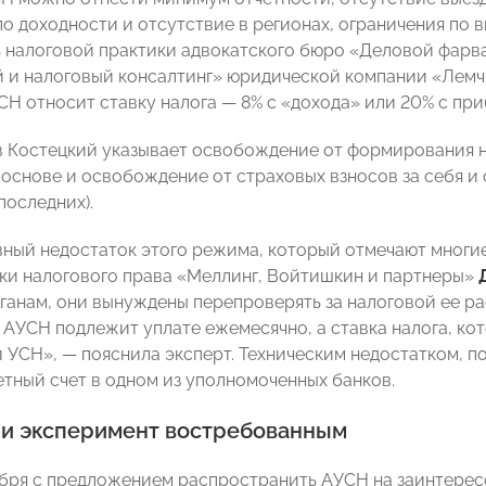
по доходности и отсутствие в регионах, ограничения по 
 налоговой практики адвокатского бюро «Деловой фарв
 и налоговый консалтинг» юридической компании «Лемч
СН относит ставку налога — 8% с «дохода» или 20% с при
 Костецкий указывает освобождение от формирования на
основе и освобождение от страховых взносов за себя и 
последних).
авный недостаток этого режима, который отмечают многи
ки налогового права «Меллинг, Войтишкин и партнеры»
ганам, они вынуждены перепроверять за налоговой ее ра
на АУСН подлежит уплате ежемесячно, а ставка налога, к
 УСН», — пояснила эксперт. Техническим недостатком, по
етный счет в одном из уполномоченных банков.
ли эксперимент востребованным
ября с предложением распространить АУСН на заинтерес