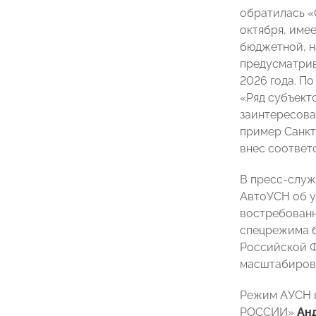
обратилась «
октября, име
бюджетной, н
предусматрив
2026 года. П
«Ряд субъект
заинтересова
пример Санкт
внес соответ
В пресс-служ
АвтоУСН об у
востребованн
спецрежима б
Российской Ф
масштабирова
Режим АУСН в
РОССИИ»
Ан