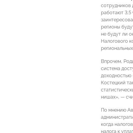
сотрудников д
работают 3,5
заинтересова
регионы буду
не будут ли 
Налогового к
региональных
Впрочем, Род
система дост
доходностью —
Костецкий та
статистическ
нишах», — сч
По мнению Ав
администрати
когда налого
налога к упл