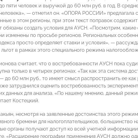
о пяти человек и выручкой до 60 млн руб. в год. В средн
 человека», — отметил он. «ОПОРА РОССИИ» предлагала с
нные в этом регионы, при этом текст поправок содержит
т обязаны создать условия для АУСН. «Посмотрим, какие
они изменены по просьбе регионов. Региональных особенн
одекса просто определяет ставки и условия», — рассужд
 льгот в рамках этого специального режима налогооблож
ионова считает, что о востребованности АУСН пока суди
упна только в четырех регионах. «Так как эта система д
 до 60 млн руб., то имеет смысл распространить ее как 
кже затруднился оценить востребованность эксперимент
их данных для анализа. «По нашему мнению, данный реж
итает Костецкий.
акьян, несмотря на заявленные достоинства этого режи
вного бремени для налогоплательщиков, большинство н
вые органы получают доступ ко всей учетной информаци
ате. «Расширение географии применения АУСН должно од