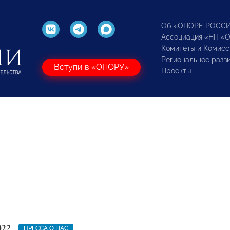
Об «ОПОРЕ РОСС
Ассоциация «НП «
Комитеты и Комисс
Региональное разв
Вступи в «ОПОРУ»
Проекты
022
ПРЕССА О НАС