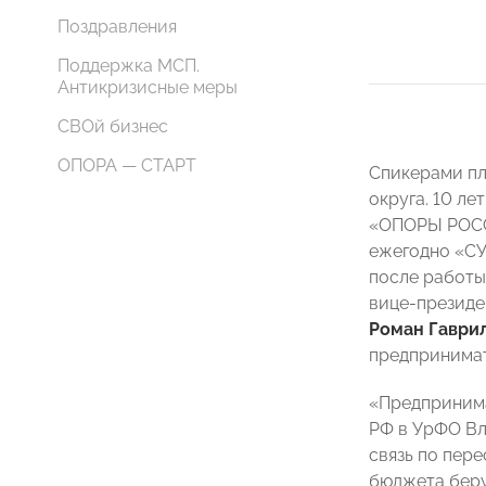
Поздравления
Поддержка МСП.
Антикризисные меры
СВОй бизнес
ОПОРА — СТАРТ
Спикерами пл
округа. 10 ле
«ОПОРЫ РО
ежегодно «СУ
после работы 
вице-президе
Роман Гаври
предпринимат
«Предпринима
РФ в УрФО Вл
связь по пер
бюджета беру