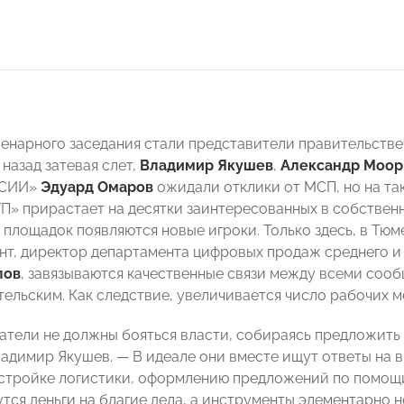
енарного заседания стали представители правительстве
т назад затевая слет,
Владимир Якушев
,
Александр Моор
ССИИ»
Эдуард Омаров
ожидали отклики от МСП, но на так
П» прирастает на десятки заинтересованных в собствен
площадок появляются новые игроки. Только здесь, в Тюме
нт, директор департамента цифровых продаж среднего и
лов
, завязываются качественные связи между всеми соо
ельским. Как следствие, увеличивается число рабочих ме
тели не должны бояться власти, собираясь предложить е
адимир Якушев. — В идеале они вместе ищут ответы на в
естройке логистики, оформлению предложений по помощи 
тся деньги на благие дела, а инструменты элементарно н