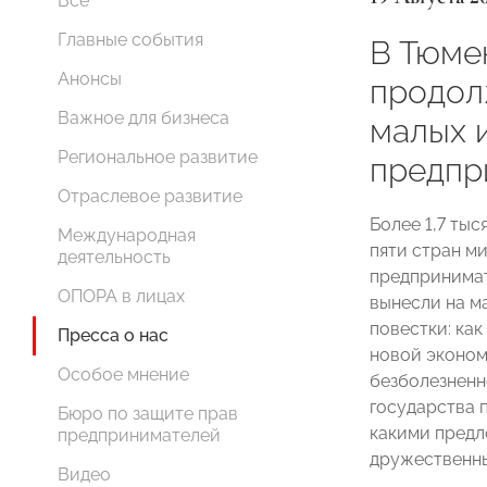
Все
Главные события
В Тюме
Анонсы
продол
Важное для бизнеса
малых 
Региональное развитие
предпр
Отраслевое развитие
Более 1,7 тыс
Международная
пяти стран м
деятельность
предпринимат
ОПОРА в лицах
вынесли на м
повестки: как
Пресса о нас
новой эконом
Особое мнение
безболезненн
государства 
Бюро по защите прав
какими предл
предпринимателей
дружественны
Видео