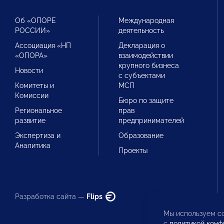
Об «ОПОРЕ
Международная
РОССИИ»
деятельность
Ассоциация «НП
Декларация о
«ОПОРА»
взаимодействии
крупного бизнеса
Новости
с субъектами
Комитеты и
МСП
Комиссии
Бюро по защите
Региональное
прав
развитие
предпринимателей
Экспертиза и
Образование
Аналитика
Проекты
Разработка сайта —
Flips
Мы используем co
с
политикой конф