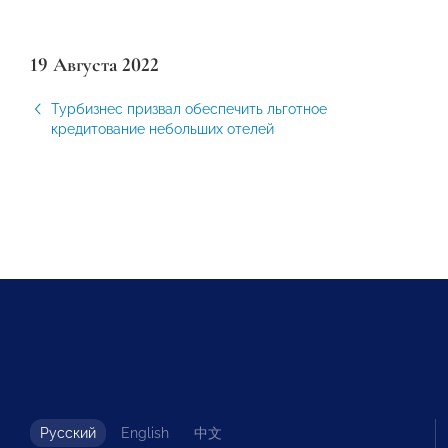
19 Августа 2022
Турбизнес призвал обеспечить льготное
кредитование небольших отелей
Русский
English
中文