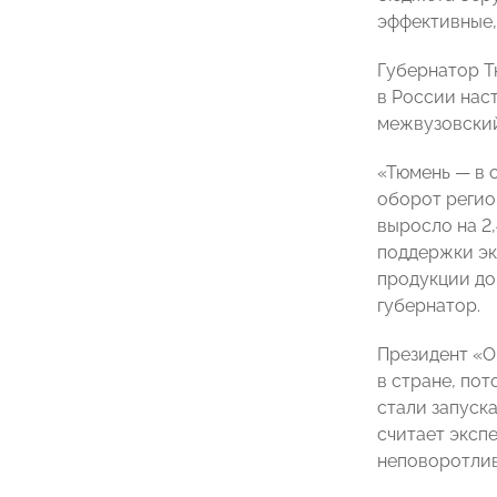
эффективные,
Губернатор Т
в России нас
межвузовский
«Тюмень — в 
оборот регио
выросло на 2,
поддержки эк
продукции до
губернатор.
Президент 
в стране, пот
стали запуск
считает эксп
неповоротлив