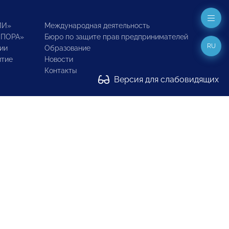
ИИ»
Международная деятельность
ОПОРА»
Бюро по защите прав предпринимателей
RU
ии
Образование
итие
Новости
Контакты
Версия для слабовидящих