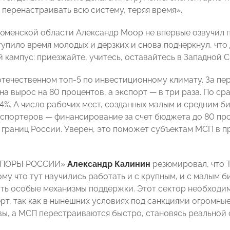
 перенастраивать всю систему, теряя время».
юменской области Александр Моор не впервые озвучил п
тупило время молодых и дерзких и снова подчеркнул, что
 кампус: приезжайте, учитесь, оставайтесь в Западной С
отечественном топ-5 по инвестиционному климату. За пе
на вырос на 80 процентов, а экспорт — в три раза. По 
4%. А число рабочих мест, созданных малым и средним би
спортеров — финансирование за счет бюджета до 80 про
 границ России. Уверен, это поможет субъектам МСП в 
«ОПОРЫ РОССИИ»
Александр Калинин
резюмировал, что 
ому что тут научились работать и с крупным, и с малым 
ать особые механизмы поддержки. Этот сектор необходи
ерт, так как в нынешних условиях под санкциями огромн
ы, а МСП перестраиваются быстро, становясь реальной 