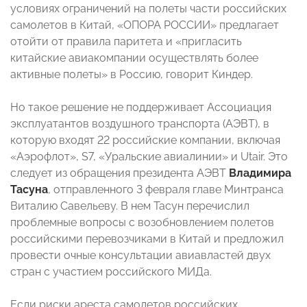
условиях ограничений на полеты части российских
самолетов в Китай, «ОПОРА РОССИИ» предлагает
отойти от правила паритета и «пригласить
китайские авиакомпании осуществлять более
активные полеты» в Россию, говорит Киндер.
Но такое решение не поддерживает Ассоциация
эксплуатантов воздушного транспорта (АЭВТ), в
которую входят 22 российские компании, включая
«Аэрофлот», S7, «Уральские авиалинии» и Utair. Это
следует из обращения президента АЭВТ
Владимира
Тасуна
, отправленного 3 февраля главе Минтранса
Виталию Савельеву. В нем Тасун перечислил
проблемные вопросы с возобновлением полетов
российскими перевозчиками в Китай и предложил
провести очные консультации авиавластей двух
стран с участием российского МИДа.
Если риски ареста самолетов российских