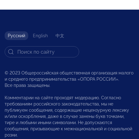
Русский
English
中文
© 2023 Общероссийская общественная организация малого
и среднего предпринимательства «ОПОРА РОССИИ».
Все права защищены.
Комментарии на сайте проходят модерацию. Согласно
требованиям российского законодательства, мы не
публикуем сообщения, содержащие нецензурную лексику
и/или оскорбления, даже в случае замены букв точками,
тире и любыми иными символами. Не допускаются
сообщения, призывающие к межнациональной и социальной
розни.