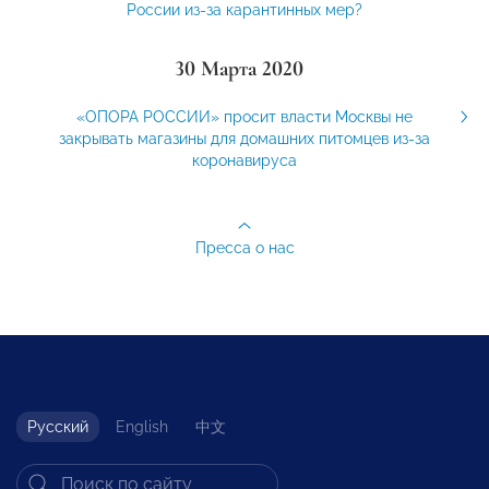
России из-за карантинных мер?
30 Марта 2020
«ОПОРА РОССИИ» просит власти Москвы не
закрывать магазины для домашних питомцев из-за
коронавируса
Пресса о нас
Русский
English
中文