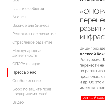
Все
Главные события
«ОПОР
Анонсы
перене
Важное для бизнеса
развит
Региональное развитие
инфрас
Отраслевое развитие
Вице-презид
Международная
Алексей Кож
деятельность
Ростуризма
З
ОПОРА в лицах
перенести на
по развитию 
Пресса о нас
предполагают
Особое мнение
и др. Об этом
имеется в ра
Бюро по защите прав
предпринимателей
АЛЕКСЕЙ КОЖ
Видео