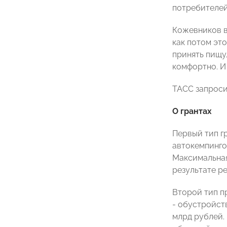
потребителей
Кожевников в
как потом эт
принять пищу
комфортно. И
ТАСС запроси
О грантах
Первый тип г
автокемпинго
Максимальная
результате р
Второй тип п
- обустройст
млрд рублей.