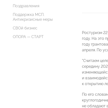
Поздравления
Поддержка МСП.
Антикризисные меры
СВОй бизнес
Ростуризм 22
ОПОРА — СТАРТ
году. На это 
году грантов
апреля. По у
"Считаем цел
середину 202
изменяющейся
и взаимодейс
к открытию ле
По его слова
круглогодичн
не обладают 