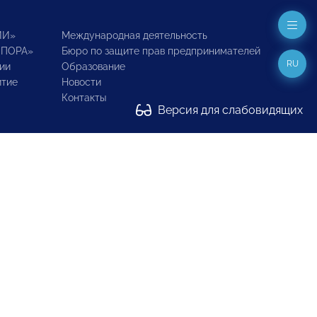
ИИ»
Международная деятельность
ОПОРА»
Бюро по защите прав предпринимателей
RU
ии
Образование
итие
Новости
Контакты
Версия для слабовидящих