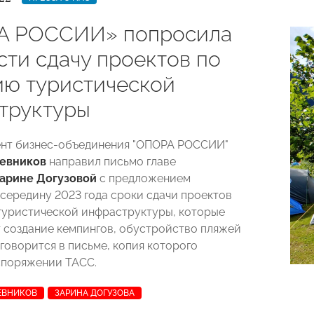
А РОССИИ» попросила
сти сдачу проектов по
ию туристической
труктуры
ент бизнес-объединения "ОПОРА РОССИИ"
евников
направил письмо главе
арине Догузовой
с предложением
 середину 2023 года сроки сдачи проектов
туристической инфраструктуры, которые
 создание кемпингов, обустройство пляжей
 говорится в письме, копия которого
споряжении ТАСС.
ЕВНИКОВ
ЗАРИНА ДОГУЗОВА