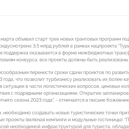
 марта объявил старт трех новых грантовых программ по
предусмотрено 3,5 млрд рублей в рамках нацпроекта "Тур
ая поддержка оказывается в форме межбюджетных трансф
словиям конкурса, все проекты должны быть реализованы
есообразным перенести сроки сдачи проектов по развит
3 года, что позволит турбизнесу реализовать их более к
 ситуации в части логистических вопросов, ценовых ко
твия с подрядными организациями. Открытие запланиро
тнего сезона 2023 года", - отмечается в письме Кожевник
м, необходимо создавать новые туристические точки при
ые проекты (включая кемпинги и модульные гостиницы). "
всей необходимой инфраструктурой для туриста, облад