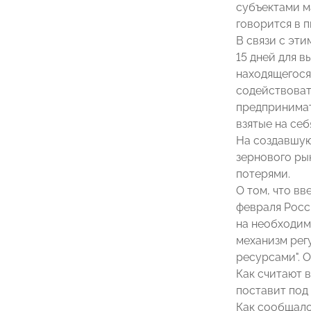
субъектами м
говорится в п
В связи с эт
15 дней для в
находящегося 
содействоват
предпринимат
взятые на себ
На создавшую
зернового ры
потерями.
О том, что в
февраля Росс
на необходим
механизм рег
ресурсами". 
Как считают 
поставит под
Как сообщало