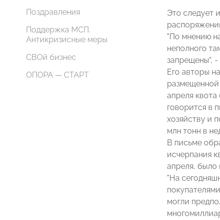
Поздравления
Это следует 
распоряжении
Поддержка МСП.
"По мнению н
Антикризисные меры
неполного та
СВОй бизнес
запрещены", -
Его авторы н
ОПОРА — СТАРТ
размещенной н
апреля квота 
говорится в 
хозяйству и 
млн тонн в не
В письме обр
исчерпания кв
апреля, было 
"На сегодняш
покупателями
могли предпо
многомиллиар