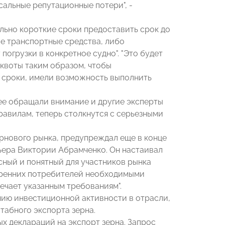
сальные репутационные потери", -
льно короткие сроки предоставить срок до
ые транспортные средства, либо
погрузки в конкретное судно". "Это будет
квоты таким образом, чтобы
 сроки, имели возможность выполнить
ее обращали внимание и другие эксперты
равилам, теперь столкнутся с серьезными
ернового рынка, предупреждал еще в конце
ьера Виктории Абрамченко. Он настаивал
сный и понятный для участников рынка
тренних потребителей необходимыми
ечает указанным требованиям".
нию инвестиционной активности в отрасли,
абного экспорта зерна.
х деклараций на экспорт зерна. Запрос