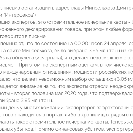
из письма организации в адрес главы Минсельхоза Дмитр
 "Интерфакса").
аших экспертов, это (стремительное исчерпание квоты -
моженного декларирования товара, при этом любые фор
 говорится в письме.
апоминают, что по состоянию на 00:00 часов 24 апреля, 
а сайте Минсельхоза, было выбрано 3,95 млн тонн из квот
была обнулена (исчерпана), что делает невозможным эксп
письме. - При этом, по экспертным оценкам, в том числ
по международным отношениям, мощности российских пор
делю, что делает невозможным выбор оставшихся 3,05 млн
ащается внимание на то, что эксперты отрасли неоднок
оты - вторая половина мая 2020 года, что подтверждалос
выбрано 3,95 млн тонн.
ний день у многих компаний-экспортеров зафрахтованы 
, товар находится в портах, либо в хранилищах рядом с 
лагать такое стремительное исчерпание квоты. Теперь ж
дных убытков. Помимо финансовых убытков, экспортеры 