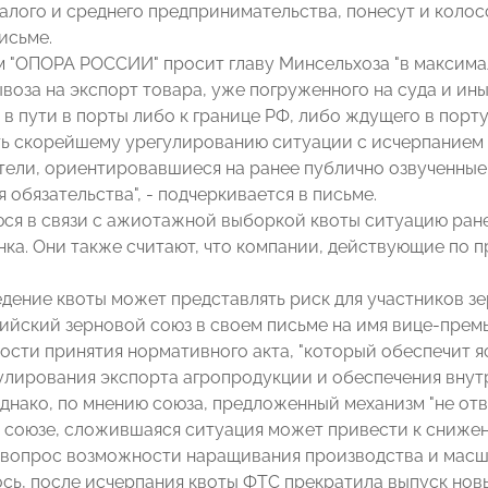
алого и среднего предпринимательства, понесут и колос
исьме.
им "ОПОРА РОССИИ" просит главу Минсельхоза "в максима
ывоза на экспорт товара, уже погруженного на суда и ин
в пути в порты либо к границе РФ, либо ждущего в порту 
ь скорейшему урегулированию ситуации с исчерпанием 
ели, ориентировавшиеся на ранее публично озвученные
я обязательства", - подчеркивается в письме.
ся в связи с ажиотажной выборкой квоты ситуацию ран
нка. Они также считают, что компании, действующие по п
ведение квоты может представлять риск для участников з
ийский зерновой союз в своем письме на имя вице-прем
ости принятия нормативного акта, "который обеспечит я
улирования экспорта агропродукции и обеспечения вну
Однако, по мнению союза, предложенный механизм "не отв
в союзе, сложившаяся ситуация может привести к сниже
 вопрос возможности наращивания производства и масшт
сь, после исчерпания квоты ФТС прекратила выпуск новы