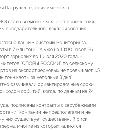
ия Патрушева (копия имеется в
 ИФ) стало возможным за счет применения
мы предварительного декларирования
согласно данным системы мониторинга,
ы в 7 млн тонн. "А уже на 13:00 часов 26
орт зерновых до 1 июля 2020 года, -
е комитетов "ОПОРЫ РОССИИ" по сельскому
тов на экспорт зерновых не превышают 1,5
 тонн квоты за неполные 3 дня".
ратно озвучивали ориентировочные сроки
ь ходом событий, когда, по данным на 24
суда, подписаны контракты с зарубежными
портами. Компании не предполагали и не
е у них существует существенный риск
зерна, многие из которых являются