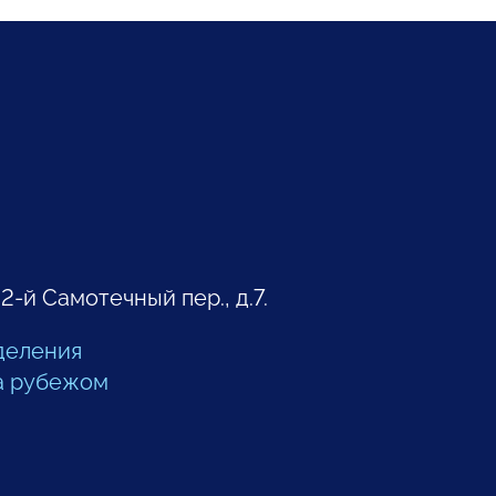
 2-й Самотечный пер., д.7.
деления
а рубежом