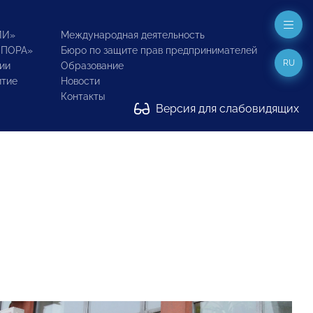
ИИ»
Международная деятельность
ОПОРА»
Бюро по защите прав предпринимателей
RU
ии
Образование
итие
Новости
Контакты
Версия для слабовидящих