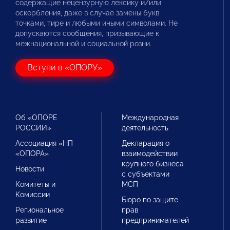
содержащие нецензурную лексику и/или
оскорбления, даже в случае замены букв
точками, тире и любыми иными символами. Не
допускаются сообщения, призывающие к
межнациональной и социальной розни.
Вступи в «ОПОРУ»
Об «ОПОРЕ
Международная
РОССИИ»
деятельность
Ассоциация «НП
Декларация о
«ОПОРА»
взаимодействии
крупного бизнеса
Новости
с субъектами
Комитеты и
МСП
Комиссии
Бюро по защите
Региональное
прав
развитие
предпринимателей