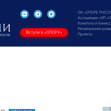
Об «ОПОРЕ РОСС
Ассоциация «НП «
Комитеты и Комисс
Региональное разв
Вступи в «ОПОРУ»
Проекты