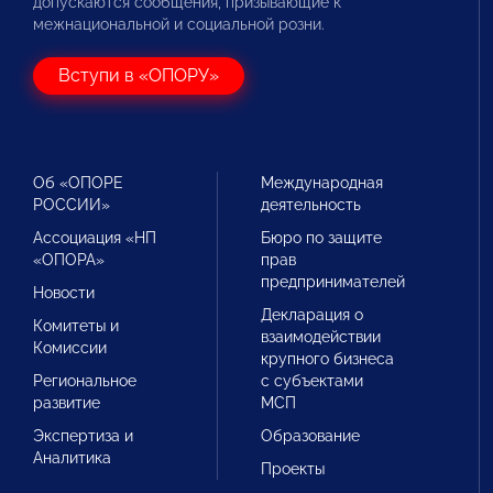
допускаются сообщения, призывающие к
межнациональной и социальной розни.
Вступи в «ОПОРУ»
Об «ОПОРЕ
Международная
РОССИИ»
деятельность
Ассоциация «НП
Бюро по защите
«ОПОРА»
прав
предпринимателей
Новости
Декларация о
Комитеты и
взаимодействии
Комиссии
крупного бизнеса
Региональное
с субъектами
развитие
МСП
Экспертиза и
Образование
Аналитика
Проекты