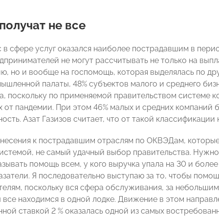
олучат не все
 в сфере услуг оказался наиболее пострадавшим в пери
дпринимателей не могут рассчитывать не только на вып
ю, но и вообще на госпомощь, которая выделялась по др
ышленной палаты, 48% субъектов малого и среднего биз
а, поскольку по применяемой правительством системе к
 от пандемии. При этом 46% малых и средних компаний
ость. Азат Газизов считает, что от такой классификации
несения к пострадавшим отраслям по ОКВЭДам, которые
истемой, не самый удачный выбор правительства. Нужно
азывать помощь всем, у кого выручка упала на 30 и боле
азатели. Я последовательно выступаю за то, чтобы помо
елям, поскольку вся сфера обслуживания, за небольши
ы все находимся в одной лодке. Движение в этом направл
ной ставкой 2 % оказалась одной из самых востребованн