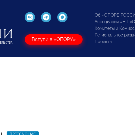
Об «ОПОРЕ РОСС
Ассоциация «НП «
Комитеты и Комисс
Региональное разв
Вступи в «ОПОРУ»
Проекты
0
ПРЕССА О НАС