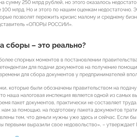
на сумму 250 млрд рублей, но этого оказалось недостато
 100 млрд. Но и этого по нашим оценкам недостаточно. 
торые позволят пережить кризис малому и среднему бизне
едставитель «ОПОРЫ РОССИИ».
а сборы – это реально?
более спорных моментов в постановлении правительства
етендентам для подачи документов на получение помощи –
о времени для сбора документов у предпринимателей впо
оки, которые были обозначены правительством на подачу
что наша налоговая инспекция является одной из самых в
ремя пакет документов, практически не составляет труд
 нам за помощью, на подготовку пакета документов трати
лены тем, что деньги нужны уже здесь и сейчас. Если бы
бы первыми выразили свое недовольство», – утверждает 