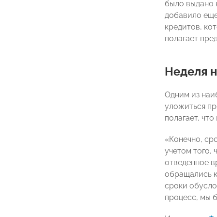
было выдано 
добавило еще
кредитов, ко
полагает пр
Неделя н
Одним из наи
уложиться пр
полагает, чт
«Конечно, ср
учетом того, 
отведенное в
обращались к
сроки обуслов
процесс, мы 