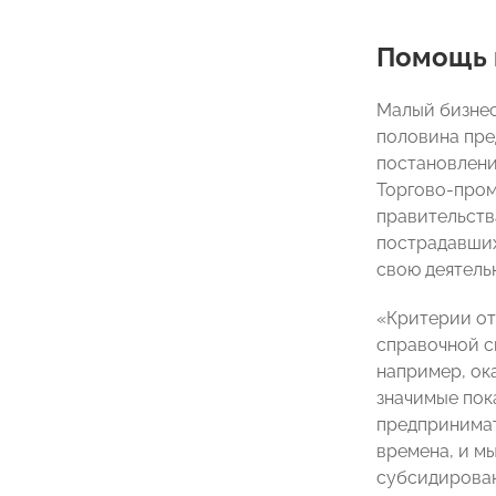
Помощь п
Малый бизнес
половина пре
постановлени
Торгово-пром
правительств
пострадавших
свою деятельн
«Критерии от
справочной с
например, ок
значимые пок
предпринимат
времена, и м
субсидирован