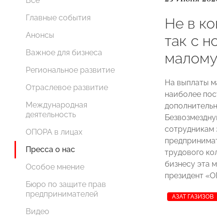
Все
Главные события
Не в ко
Анонсы
так с 
Важное для бизнеса
малому
Региональное развитие
На выплаты м
Отраслевое развитие
наиболее пос
Международная
дополнительн
деятельность
Безвозмездну
сотрудникам 
ОПОРА в лицах
предпринимат
Пресса о нас
трудового ко
бизнесу эта 
Особое мнение
президент 
Бюро по защите прав
предпринимателей
АЗАТ ГАЗИЗОВ
Видео