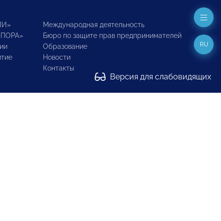
ИИ»
Международная деятельность
ОПОРА»
Бюро по защите прав предпринимателей
RU
ии
Образование
итие
Новости
Контакты
Версия для слабовидящих