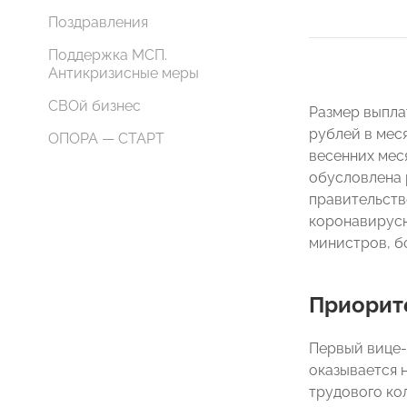
Поздравления
Поддержка МСП.
Антикризисные меры
СВОй бизнес
Размер выплат
рублей в мес
ОПОРА — СТАРТ
весенних мес
обусловлена 
правительств
коронавирусн
министров, б
Приорите
Первый вице-
оказывается н
трудового ко