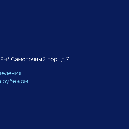
 2-й Самотечный пер., д.7.
деления
а рубежом