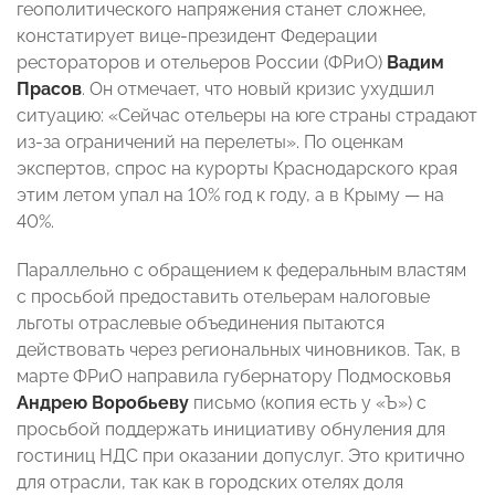
геополитического напряжения станет сложнее,
констатирует вице-президент Федерации
рестораторов и отельеров России (ФРиО)
Вадим
Прасов
. Он отмечает, что новый кризис ухудшил
ситуацию: «Сейчас отельеры на юге страны страдают
из-за ограничений на перелеты». По оценкам
экспертов, спрос на курорты Краснодарского края
этим летом упал на 10% год к году, а в Крыму — на
40%.
Параллельно с обращением к федеральным властям
с просьбой предоставить отельерам налоговые
льготы отраслевые объединения пытаются
действовать через региональных чиновников. Так, в
марте ФРиО направила губернатору Подмосковья
Андрею Воробьеву
письмо (копия есть у «Ъ») с
просьбой поддержать инициативу обнуления для
гостиниц НДС при оказании допуслуг. Это критично
для отрасли, так как в городских отелях доля