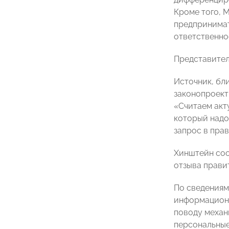
Кроме того, 
предпринимат
ответственнос
Представител
Источник, бл
законопроект
«Считаем акт
который надо
запрос в прав
Хинштейн соо
отзыва правит
По сведениям
информационн
поводу механ
персональные