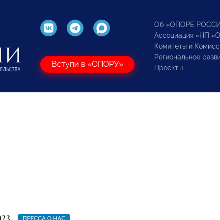
Об «ОПОРЕ РОСС
Ассоциация «НП «
Комитеты и Комисс
Региональное разв
Вступи в «ОПОРУ»
Проекты
023
ПРЕССА О НАС