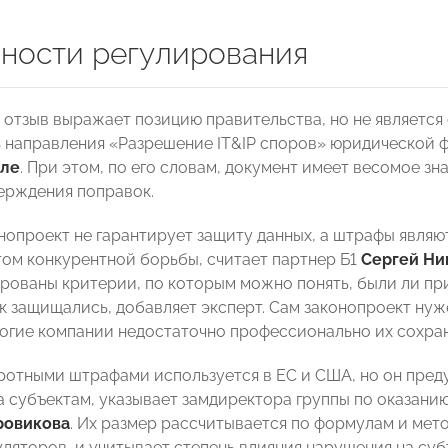
ности регулирования
отзыв выражает позицию правительства, но не является
 направления «Разрешение IT&IP споров» юридической 
цле
. При этом, по его словам, документ имеет весомое з
ерждения поправок.
нопроект не гарантирует защиту данных, а штрафы являю
том конкурентной борьбы, считает партнер Б1
Сергей Ни
рованы критерии, по которым можно понять, были ли при
ак защищались, добавляет эксперт. Сам законопроект нуж
ногие компании недостаточно профессионально их сохран
ротными штрафами используется в ЕС и США, но он пре
а субъектам, указывает замдиректора группы по оказани
ровикова
. Их размер рассчитывается по формулам и мет
уляторов, и учитывает степень влияния нарушения на суб