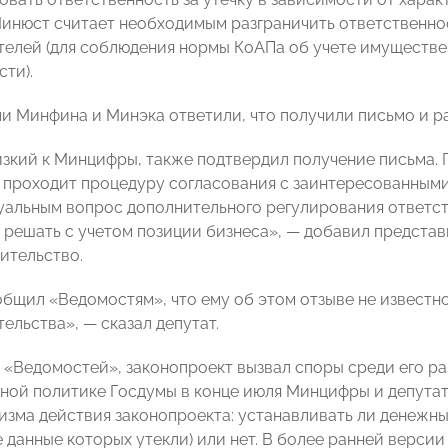
Минюст считает необходимым разграничить ответственно
елей (для соблюдения нормы КоАПа об учете имуществе
ти).
и Минфина и Минэка ответили, что получили письмо и 
изкий к Минцифры, также подтвердил получение письма. 
 проходит процедуру согласования с заинтересованными
уальным вопрос дополнительного регулирования ответст
 решать с учетом позиции бизнеса», — добавил предста
ительство.
бщил «Ведомостям», что ему об этом отзыве не известно
ельства», — сказал депутат.
 «Ведомостей», законопроект вызвал споры среди его ра
ой политике Госдумы в конце июля Минцифры и депутаты
изма действия законопроекта: устанавливать ли денежн
 данные которых утекли) или нет. В более ранней верси