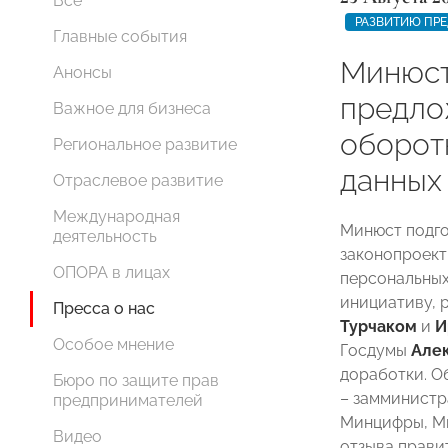
Все
РАЗВИТИЮ ПР
Главные события
Минюст
Анонсы
предло
Важное для бизнеса
оборот
Региональное развитие
данных
Отраслевое развитие
Международная
Минюст подго
деятельность
законопроект
ОПОРА в лицах
персональных
инициативу, 
Пресса о нас
Турчаком
и
И
Особое мнение
Госдумы
Але
доработки. О
Бюро по защите прав
– замминист
предпринимателей
Минцифры, Ми
Видео
отзыва прави