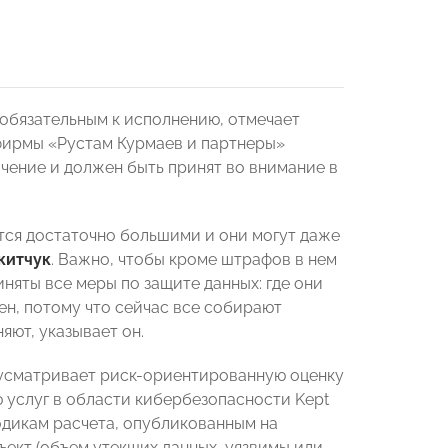
 обязательным к исполнению, отмечает
фирмы «Рустам Курмаев и партнеры»
начение и должен быть принят во внимание в
тся достаточно большими и они могут даже
китчук
. Важно, чтобы кроме штрафов в нем
няты все меры по защите данных: где они
ен, потому что сейчас все собирают
яют, указывает он.
дусматривает риск-ориентированную оценку
ю услуг в области кибербезопасности Kept
одикам расчета, опубликованным на
ъект (объем утекших данных, уязвимы или