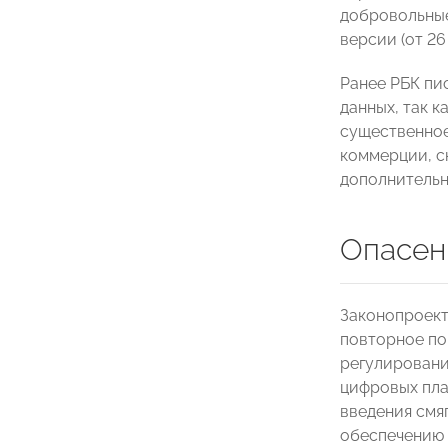
добровольные
версии (от 26
Ранее РБК пи
данных, так 
существенное
коммерции, с
дополнительн
Опасен
Законопроект
повторное по
регулировани
цифровых пл
введения смя
обеспечению 