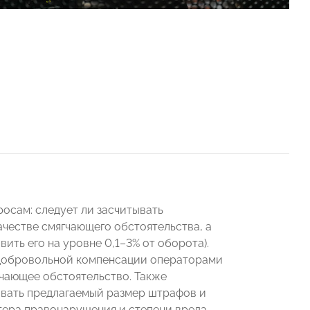
росам: следует ли засчитывать
ачестве смягчающего обстоятельства, а
ить его на уровне 0,1–3% от оборота).
 добровольной компенсации операторами
гчающее обстоятельство. Также
вать предлагаемый размер штрафов и
тера правонарушения и степени вреда.