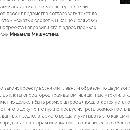
замечания этих трех министерств были
нов просит ведомства согласовать текст до
учетом «сжатых сроков». В конце июля 2023
онопроекта направили его в адрес премьер-
ссии
Михаила Мишустина
.
по законопроекту возникли главным образом по двум воп
 выплаты операторов гражданам, чьи данные утекли, в к
именно должен быть размер штрафа (предлагается установ
ет, что в документе нужно предусмотреть возможность
 данных предполагаемого вреда и учитывать это как смя
 предлагает авторам инициативы дополнительно обосно
вать ответственность за утечку в зависимости от харак