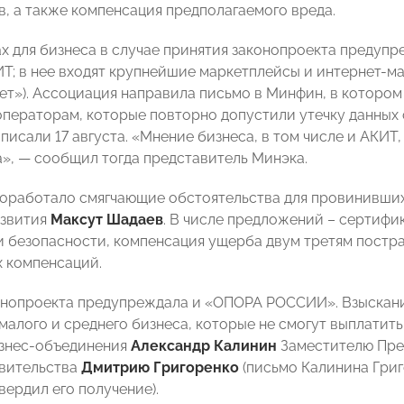
в, а также компенсация предполагаемого вреда.
ах для бизнеса в случае принятия законопроекта предуп
Т; в нее входят крупнейшие маркетплейсы и интернет-маг
ет»). Ассоциация направила письмо в Минфин, в котор
 операторам, которые повторно допустили утечку данных 
исали 17 августа. «Мнение бизнеса, в том числе и АКИТ,
», — сообщил тогда представитель Минэка.
работало смягчающие обстоятельства для провинившихс
азвития
Максут Шадаев
. В числе предложений – сертифи
 безопасности, компенсация ущерба двум третям постра
 компенсаций.
онопроекта предупреждала и «ОПОРА РОССИИ». Взыскани
малого и среднего бизнеса, которые не смогут выплатить
изнес-объединения
Александр Калинин
Заместителю Пре
вительства
Дмитрию Григоренко
(письмо Калинина Григ
вердил его получение).