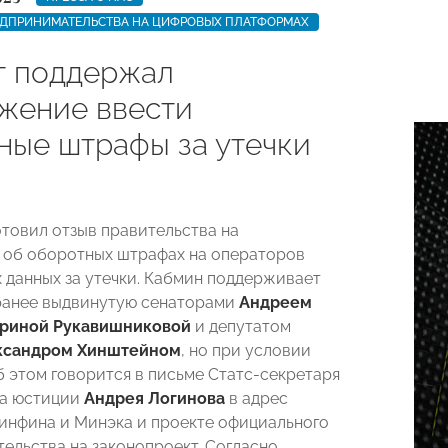
ЕДПРИНИМАТЕЛЬСТВА НА ЦИФРОВЫХ ПЛАТФОРМАХ
 поддержал
жение ввести
ные штрафы за утечки
товил отзыв правительства на
 об оборотных штрафах на операторов
 данных за утечки. Кабмин поддерживает
ранее выдвинутую сенаторами
Андреем
риной Рукавишниковой
и депутатом
ксандром Хинштейном
, но при условии
б этом говорится в письме Статс-секретаря
ра юстиции
Андрея Логинова
в адрес
нфина и Минэка и проекте официального
тельства на законопроект. Согласно