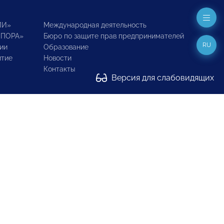
ИИ»
Международная деятельность
ОПОРА»
Бюро по защите прав предпринимателей
RU
ии
Образование
итие
Новости
Контакты
Версия для слабовидящих