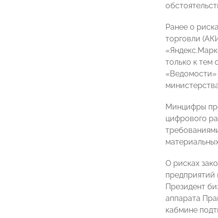
обстоятельст
Ранее о риск
торговли (АКИ
«Яндекс.Марк
только к тем
«Ведомости» п
министерства
Минцифры про
цифрового р
требованиями
материальных
О рисках зак
предприятий 
Президент б
аппарата Пра
кабмине подт