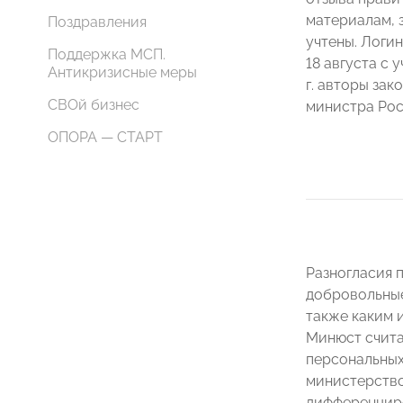
материалам, 
Поздравления
учтены. Логи
Поддержка МСП.
18 августа с 
Антикризисные меры
г. авторы зак
СВОй бизнес
министра Ро
ОПОРА — СТАРТ
Разногласия 
добровольные
также каким 
Минюст счита
персональных
министерство
дифференциро