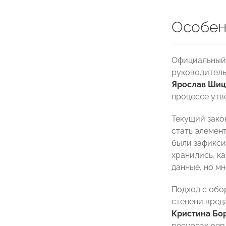
Особен
Официальный 
руководитель
Ярослав Ши
процессе утв
Текущий зако
стать элемен
были зафикси
хранились, к
данные, но м
Подход с обо
степени вред
Кристина Бо
ресурсах рег