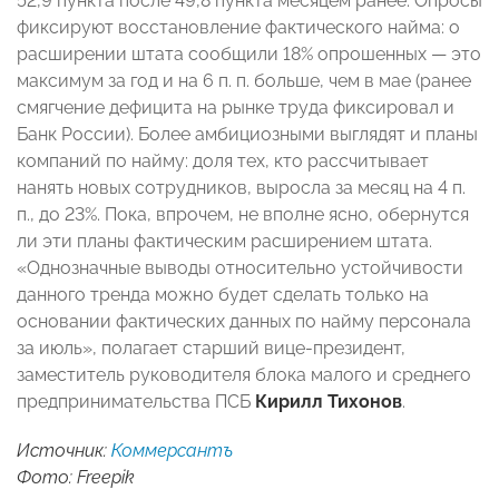
52,9 пункта после 49,8 пункта месяцем ранее. Опросы
фиксируют восстановление фактического найма: о
расширении штата сообщили 18% опрошенных — это
максимум за год и на 6 п. п. больше, чем в мае (ранее
смягчение дефицита на рынке труда фиксировал и
Банк России). Более амбициозными выглядят и планы
компаний по найму: доля тех, кто рассчитывает
нанять новых сотрудников, выросла за месяц на 4 п.
п., до 23%. Пока, впрочем, не вполне ясно, обернутся
ли эти планы фактическим расширением штата.
«Однозначные выводы относительно устойчивости
данного тренда можно будет сделать только на
основании фактических данных по найму персонала
за июль», полагает старший вице-президент,
заместитель руководителя блока малого и среднего
предпринимательства ПСБ
Кирилл Тихонов
.
Источник:
Коммерсантъ
Фото: Freepik