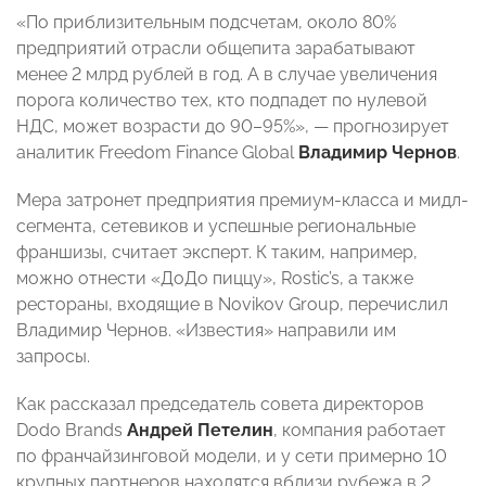
«По приблизительным подсчетам, около 80%
предприятий отрасли общепита зарабатывают
менее 2 млрд рублей в год. А в случае увеличения
порога количество тех, кто подпадет по нулевой
НДС, может возрасти до 90–95%», — прогнозирует
аналитик Freedom Finance Global
Владимир Чернов
.
Мера затронет предприятия премиум-класса и мидл-
сегмента, сетевиков и успешные региональные
франшизы, считает эксперт. К таким, например,
можно отнести «ДоДо пиццу», Rostic’s, а также
рестораны, входящие в Novikov Group, перечислил
Владимир Чернов. «Известия» направили им
запросы.
Как рассказал председатель совета директоров
Dodo Brands
Андрей Петелин
, компания работает
по франчайзинговой модели, и у сети примерно 10
крупных партнеров находятся вблизи рубежа в 2