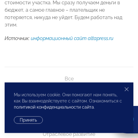
стоимости участка. Мы сразу получаем деньги в
бюджет, а самое главное – плательщик не
потеряется, никуда не уйдет. Будем работать над
этим.
Источник:
информационный сайт altapress.ru
Все
Главные события
Мы используем cookie. Они помогают нам понять,
Анонсы
как Вы взаимодействуете с сайтом. Ознакомиться с
политикой конфиденциальности сайта
.
Важное для бизнеса
Принять
Региональное развитие
Отраслевое развитие