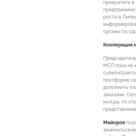
превратить в
предпринимат
роста в Липе
информирован
органы госуд
Кооперация и
Председатель
МСП пока не 
субконтракта
платформе сво
дополнить пл
заказами. Сег
мсп.ры, то о
представлени
Майоров
подч
заниматься е