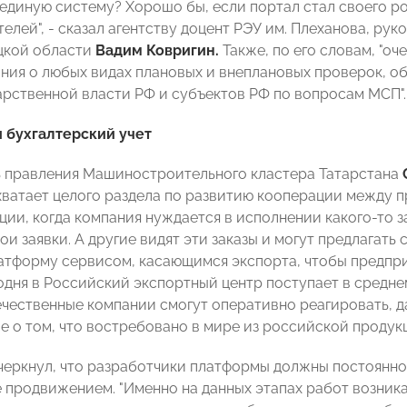
 единую систему? Хорошо бы, если портал стал своего р
елей", - сказал агентству доцент РЭУ им. Плеханова, ру
цкой области
Вадим Ковригин.
Также, по его словам, "о
ия о любых видах плановых и внеплановых проверок, об
арственной власти РФ и субъектов РФ по вопросам МСП".
 бухгалтерский учет
 правления Машиностроительного кластера Татарстана
хватает целого раздела по развитию кооперации между п
ции, когда компания нуждается в исполнении какого-то з
и заявки. А другие видят эти заказы и могут предлагать с
атформу сервисом, касающимся экспорта, чтобы предпр
одня в Российский экспортный центр поступает в среднем
течественные компании смогут оперативно реагировать, 
е о том, что востребовано в мире из российской продукц
еркнул, что разработчики платформы должны постоянн
е продвижением. "Именно на данных этапах работ возник