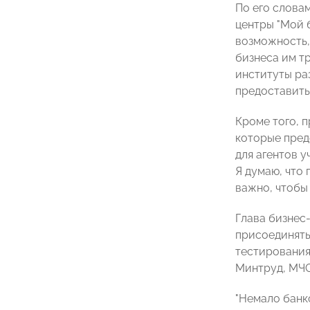
По его слова
центры "Мой 
возможность, 
бизнеса им т
институты ра
предоставить 
Кроме того, 
которые пред
для агентов у
Я думаю, что
важно, чтобы
Глава бизне
присоединятьс
тестирования
Минтруд, МЧС
"Немало банк