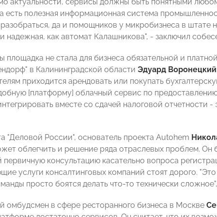
мо актуальности, сервисы должны быть понятными любо
 есть полезная информационная система промышленност
 разобраться, да и помощников у микробизнеса в штате 
и надежная, как автомат Калашникова", - заключил собес
бы площадка не стала для бизнеса обязательной и платно
ендорф" в Калининградской области
Эдуард Воронецкий
елям приходится арендовать или покупать бухгалтерскую
добную [платформу] облачный сервис по предоставлению
нтегрировать вместе со сдачей налоговой отчетности - э
та "Деловой России", основатель проекта Autohem
Никол
жет облегчить и решение ряда отраслевых проблем. Он б
 первичную консультацию касательно вопроса регистрац
щие услуги консалтинговых компаний стоят дорого. "Эт
оманды просто боятся делать что-то технически сложное"
 омбудсмен в сфере ресторанного бизнеса в Москве
Се
латформе достаточно сервисов. Он считает, что их возм