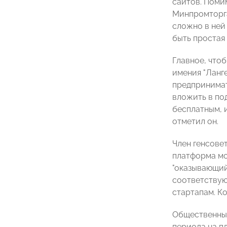
сайтов. Поми
Минпромторга
сложно в ней
быть простая 
Главное, что
имения "Ланг
предпринимат
вложить в по
бесплатным, и
отметил он.
Член генсове
платформа мо
"оказывающий
соответствую
стартапам. К
Общественный
периода на п