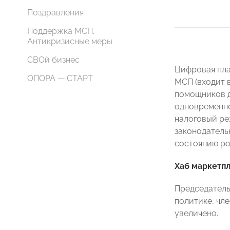
Поздравления
Поддержка МСП.
Антикризисные меры
СВОй бизнес
Цифровая пла
ОПОРА — СТАРТ
МСП (входит 
помощников д
одновременно
налоговый ре
законодатель
состоянию рос
Хаб маркетпл
Председатель
политике, чл
увеличено.