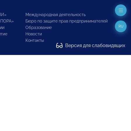
ИИ»
Международная деятельность
ОПОРА»
Бюро по защите прав предпринимателей
RU
ии
Образование
итие
Новости
Контакты
Версия для слабовидящих