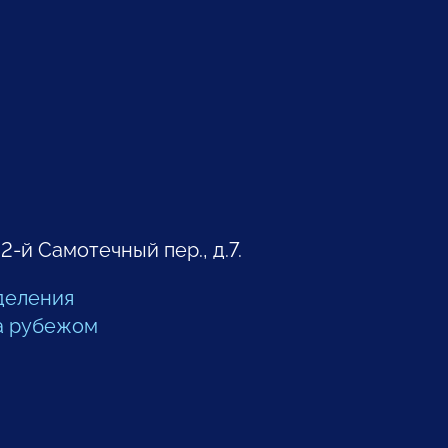
 2-й Самотечный пер., д.7.
деления
а рубежом