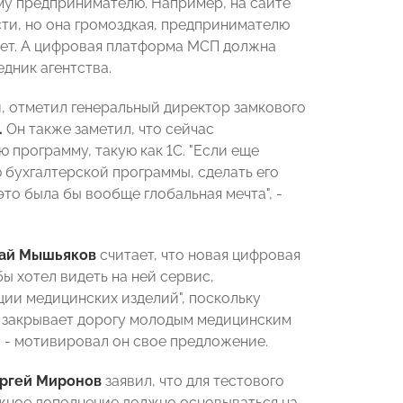
му предпринимателю. Например, на сайте
и, но она громоздкая, предпринимателю
нет. А цифровая платформа МСП должна
едник агентства.
й, отметил генеральный директор замкового
.
Он также заметил, что сейчас
 программу, такую как 1С. "Если еще
 бухгалтерской программы, сделать его
то была бы вообще глобальная мечта", -
ай Мышьяков
считает, что новая цифровая
ы хотел видеть на ней сервис,
ии медицинских изделий", поскольку
о закрывает дорогу молодым медицинским
, - мотивировал он свое предложение.
ргей Миронов
заявил, что для тестового
ожное дополнение должно основываться на