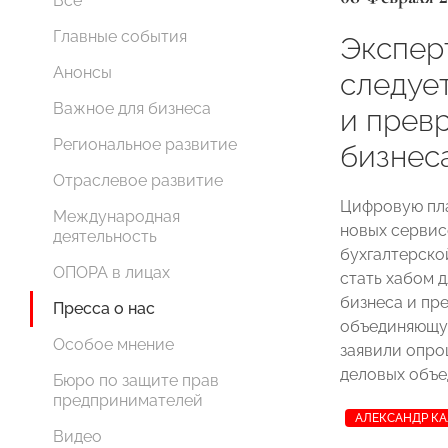
Все
Главные события
Экспер
Анонсы
следуе
Важное для бизнеса
и превр
Региональное развитие
бизнес
Отраслевое развитие
Цифровую пл
Международная
новых сервисо
деятельность
бухгалтерской
ОПОРА в лицах
стать хабом д
бизнеса и пр
Пресса о нас
объединяющу
Особое мнение
заявили опро
деловых объе
Бюро по защите прав
предпринимателей
АЛЕКСАНДР К
Видео