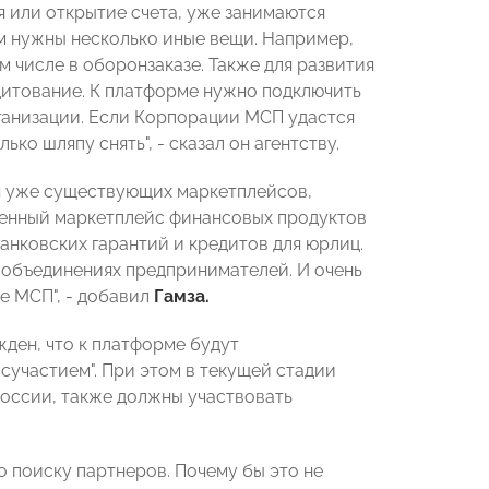
я или открытие счета, уже занимаются
м нужны несколько иные вещи. Например,
м числе в оборонзаказе. Также для развития
дитование. К платформе нужно подключить
ганизации. Если Корпорации МСП удастся
ко шляпу снять", - сказал он агентству.
я уже существующих маркетплейсов,
венный маркетплейс финансовых продуктов
банковских гарантий и кредитов для юрлиц.
х объединениях предпринимателей. И очень
е МСП", - добавил
Гамза.
ден, что к платформе будут
осучастием". При этом в текущей стадии
оссии, также должны участвовать
о поиску партнеров. Почему бы это не