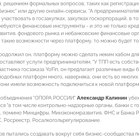
м, решением формальных вопросов, таких как регистраци
бизнес" или другие онлайн-сервисы. "А предпринимателя
участвовать в госзакупках, закупках госкорпораций, в то
ребуются финансовые инструменты - и это не только кре
звития, фондового рынка и небанковские финансовые ор
такие возможности через платформу, то можно будет толь
продолжил он, платформу можно сделать неким хабом дл
оставляют услуги предпринимателям. "У ТПП есть собст
частника госзаказа YoFin, он предлагает различные виды 
 подобных платформ много, наверняка, они есть во многи
 они имели возможность подключиться к новой платформ
с-объединения "ОПОРА РОССИИ"
Александр Калинин
убеж
я "в том числе контрольно-надзорные органы, банки с г
, помимо Минцифры, Минэкономразвития, ФНС и Банка Р
, Росреестр, Росалкогольрегулирование.
ов пытались создавать вокруг себя бизнес-сообщества п