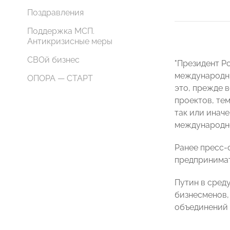
Поздравления
Поддержка МСП.
Антикризисные меры
СВОй бизнес
"Президент Р
международны
ОПОРА — СТАРТ
это, прежде 
проектов, те
так или инач
международной
Ранее пресс-
предпринимат
Путин в сред
бизнесменов,
объединений 