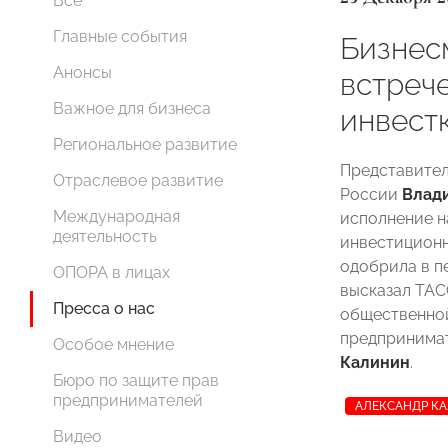
Все
Главные события
Бизнес
Анонсы
встреч
Важное для бизнеса
инвест
Региональное развитие
Представител
Отраслевое развитие
России
Влад
Международная
исполнение н
деятельность
инвестиционн
одобрила в п
ОПОРА в лицах
высказал ТАС
Пресса о нас
общественной
предпринима
Особое мнение
Калинин
.
Бюро по защите прав
предпринимателей
АЛЕКСАНДР К
Видео