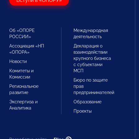
Вступи в «ОПОРУ»
Об «ОПОРЕ
Международная
РОССИИ»
деятельность
Ассоциация «НП
Декларация о
«ОПОРА»
взаимодействии
крупного бизнеса
Новости
с субъектами
Комитеты и
МСП
Комиссии
Бюро по защите
Региональное
прав
развитие
предпринимателей
Экспертиза и
Образование
Аналитика
Проекты