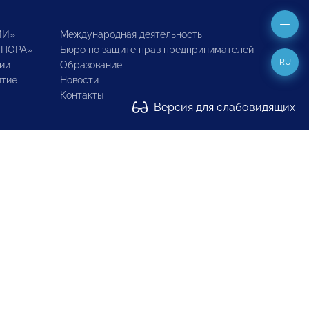
ИИ»
Международная деятельность
ОПОРА»
Бюро по защите прав предпринимателей
RU
ии
Образование
итие
Новости
Контакты
Версия для слабовидящих