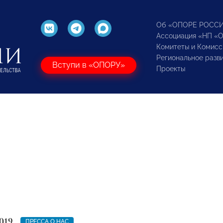
Об «ОПОРЕ РОСС
Ассоциация «НП «
Комитеты и Комисс
Региональное разв
Вступи в «ОПОРУ»
Проекты
019
ПРЕССА О НАС