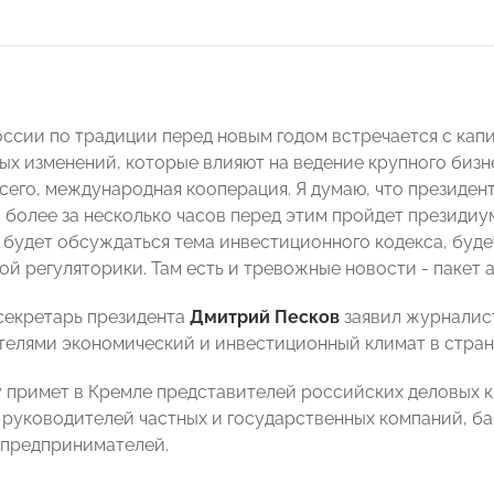
оссии по традиции перед новым годом встречается с ка
х изменений, которые влияют на ведение крупного бизне
всего, международная кооперация. Я думаю, что президен
м более за несколько часов перед этим пройдет президиу
е будет обсуждаться тема инвестиционного кодекса, буде
 регуляторики. Там есть и тревожные новости - пакет ан
секретарь президента
Дмитрий Песков
заявил журналист
елями экономический и инвестиционный климат в стран
у примет в Кремле представителей российских деловых к
 руководителей частных и государственных компаний, б
предпринимателей.