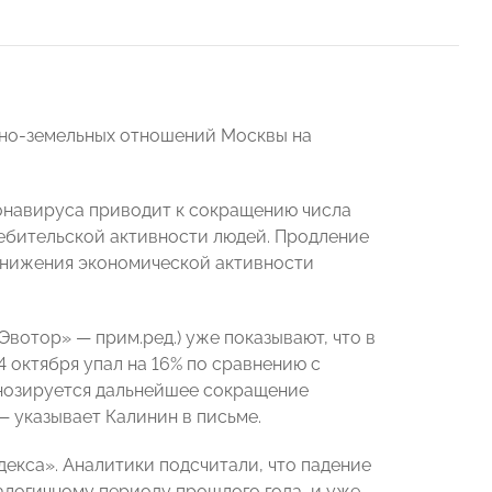
нно-земельных отношений Москвы на
ронавируса приводит к сокращению числа
ребительской активности людей. Продление
снижения экономической активности
вотор» — прим.ред.) уже показывают, что в
4 октября упал на 16% по сравнению с
гнозируется дальнейшее сокращение
— указывает Калинин в письме.
кса». Аналитики подсчитали, что падение
налогичному периоду прошлого года, и уже