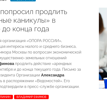
 попросил продлить
ные каникулы» в
 до конца года
я организация «ОПОРА РОССИИ»,
ая интересы малого и среднего бизнеса,
ммэра Москвы по вопросам экономической
мущественно-земельных отношений
Ефимова
продлить действие «арендных
октября и до конца текущего года. Письмо за
езидента Организации
Александра
ь в распоряжении «Ведомостей». Его
подтвердили в пресс-службе организации.
АЛИНИН
ВЛАДИМИР ЕФИМОВ