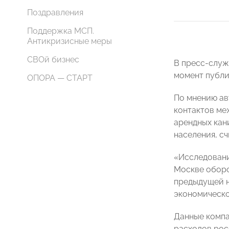
Поздравления
Поддержка МСП.
Антикризисные меры
СВОй бизнес
В пресс-служ
момент публи
ОПОРА — СТАРТ
По мнению ав
контактов ме
арендных кан
населения, сч
«Исследовани
Москве оборот
предыдущей н
экономическо
Данные компа
расходов рос