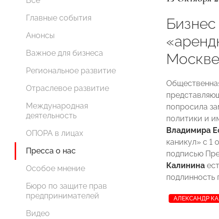
Все
Главные события
Бизнес
Анонсы
«аренд
Важное для бизнеса
Москве
Региональное развитие
Общественна
Отраслевое развитие
представляющ
Международная
попросила за
деятельность
политики и и
Владимира 
ОПОРА в лицах
каникул» с 1 
Пресса о нас
подписью Пр
Калинина
ест
Особое мнение
подлинность 
Бюро по защите прав
предпринимателей
АЛЕКСАНДР К
Видео