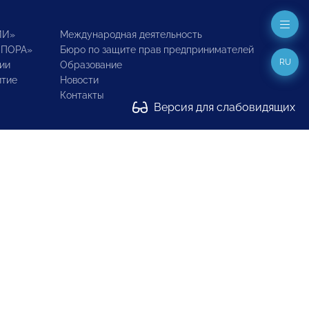
ИИ»
Международная деятельность
ОПОРА»
Бюро по защите прав предпринимателей
RU
ии
Образование
итие
Новости
Контакты
Версия для слабовидящих