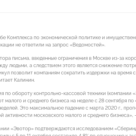
бе Комплекса по экономической политике и имуществе
кации не ответили на запрос «Ведомостей».
тора письма, введенные ограничения в Москве из-за ко
жду людьми, а следствием этого является снижение пот
икул позволит компаниям сократить издержки на время 
итает Калинин.
я по обороту контрольно-кассовой техники (компании «Э
 малого и среднего бизнеса на неделе с 28 сентября по 
еделей. Это максимальное падение с марта 2020 г., про
й активности московского малого и среднего бизнеса», 
нии «Эвотор» подтверждаются исследованием «Сберинде
сиян с 5 по 11 октября составило 4,8% по отношению к а