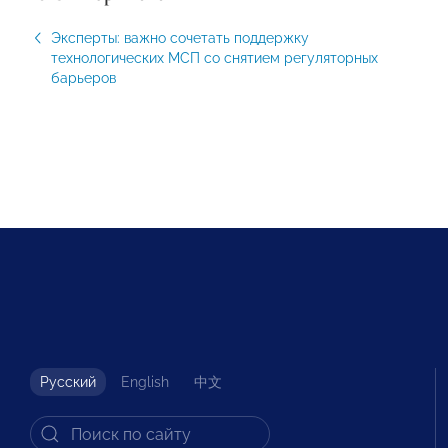
Эксперты: важно сочетать поддержку
технологических МСП со снятием регуляторных
барьеров
Русский
English
中文