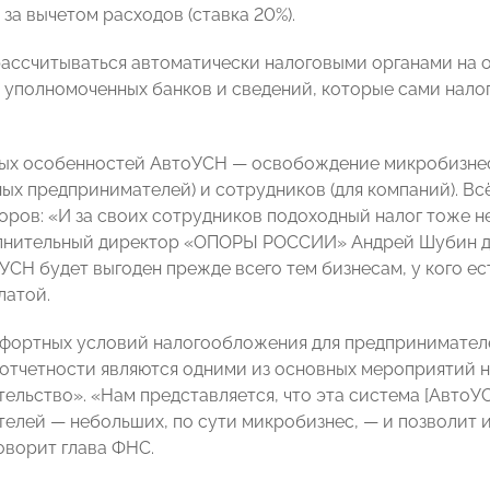
 за вычетом расходов (ставка 20%).
рассчитываться автоматически налоговыми органами на 
), уполномоченных банков и сведений, которые сами нал
ных особенностей АвтоУСН — освобождение микробизнеса
ых предпринимателей) и сотрудников (для компаний). Всё
горов: «И за своих сотрудников подоходный налог тоже н
лнительный директор «ОПОРЫ РОССИИ» Андрей Шубин доб
оУСН будет выгоден прежде всего тем бизнесам, у кого е
латой.
фортных условий налогообложения для предпринимателе
 отчетности являются одними из основных мероприятий 
ельство». «Нам представляется, что эта система [АвтоУС
елей — небольших, по сути микробизнес, — и позволит и
оворит глава ФНС.