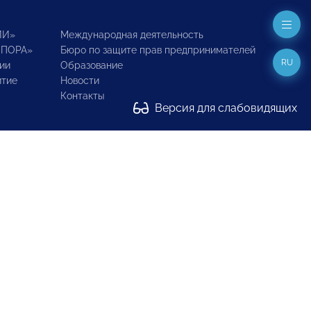
ИИ»
Международная деятельность
ОПОРА»
Бюро по защите прав предпринимателей
RU
ии
Образование
итие
Новости
Контакты
Версия для слабовидящих