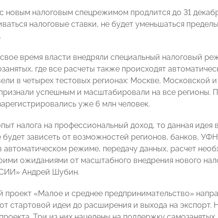
с новым налоговым спецрежимом продлится до 31 декабря
иваться налоговые ставки, не будет уменьшаться предель
.
 свое время власти внедряли специальный налоговый ре
озанятых, где все расчеты также происходят автоматиче
вели в четырех тестовых регионах: Москве, Московской и
признали успешным и масштабировали на все регионы. П
зарегистрировались уже 6 млн человек.
пыт налога на профессиональный доход, то данная идея 
ё будет зависеть от возможностей регионов, банков, УФ
 автоматическом режиме, передачу данных, расчет необ
оими ожиданиями от масштабного внедрения нового на
ИИ» Андрей Шубин.
 проект «Малое и среднее предпринимательство» направ
 от стартовой идеи до расширения и выхода на экспорт. 
проекта. Три из них нацелены на поддержку самозаняты