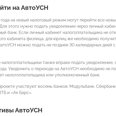
йти на АвтоУСН
2 года на новый налоговый режим могут перейти все но
 Для этого нужно подать уведомление через личный каби
ый банк. Если личный кабинет налогоплательщика не отк
ого кабинета физлица, для юрлиц же необходимо получи
АвтоУСН можно подать не позднее 30 календарных дней с 
налогоплательщики также вправе подать уведомление, о
года. Уведомить о переходе на АвтоУСН необходимо не по
ет налогоплательщика или уполномоченный банк.
проекте участвуют восемь банков: Модульбанк, Сбербанк,
ТБ и «Ак Барс».
тивы АвтоУСН