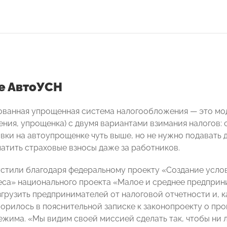
ое АвтоУСН
ванная упрощенная система налогообложения — это мо
ния, упрощенка) с двумя вариантами взимания налогов: с
авки на автоупрощенке чуть выше, но не нужно подавать 
латить страховые взносы даже за работников.
стили благодаря федеральному проекту «Создание услов
еса» национального проекта «Малое и среднее предприн
грузить предпринимателей от налоговой отчетности и, к
ворилось в пояснительной записке к законопроекту о пр
ежима. «Мы видим своей миссией сделать так, чтобы ни л