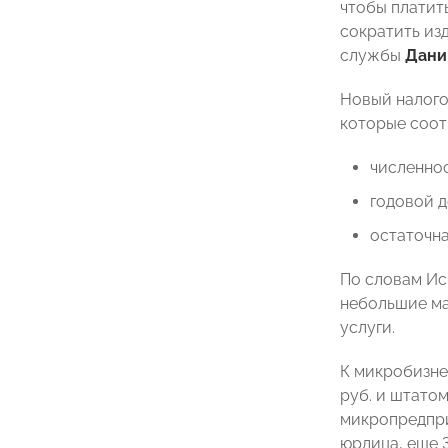
чтобы платить
сократить из
службы
Дани
Новый налого
которые соот
численнос
годовой д
остаточна
По словам И
небольшие ма
услуги.
К микробизне
руб. и штатом
микропредпри
юрлица, еще 