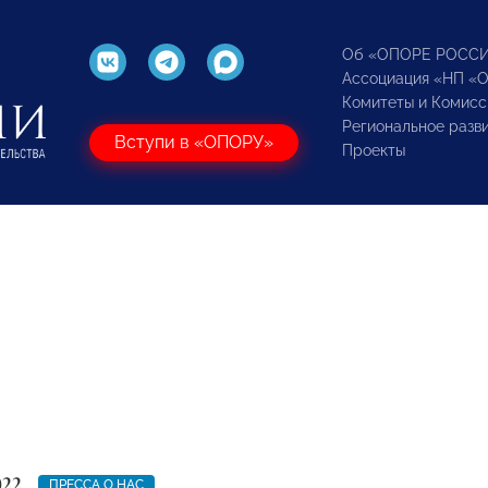
Об «ОПОРЕ РОСС
Ассоциация «НП «
Комитеты и Комисс
Региональное разв
Вступи в «ОПОРУ»
Проекты
022
ПРЕССА О НАС