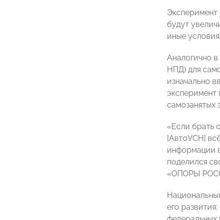
Эксперимент 
будут увелич
иные условия
Аналогично в
НПД) для сам
изначально в
эксперимент 
самозанятых 
«Если брать о
[АвтоУСН] вс
информации в
поделился св
«ОПОРЫ РОСС
Национальный
его развития:
федеральных 