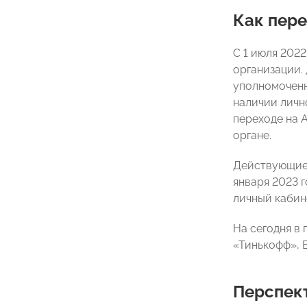
Как пере
С 1 июля 202
организации.
уполномоченн
наличии личн
переходе на 
органе.
Действующие 
января 2023 
личный кабин
На сегодня в 
«Тинькофф», В
Перспек