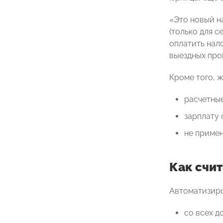
«Это новый н
(только для с
оплатить нал
выездных про
Кроме того, 
расчетные
зарплату 
не примен
Как счит
Автоматизиро
со всех д