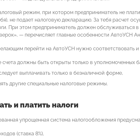
алоговый режим, при котором предприниматель не платит
ебя), не подает налоговую декларацию. За тебя расчет о
оги. При этом предприниматель должен обслуживаться в 
верок», — перечисляет главные особенности АвтоУСН А
желающим перейти на АвтоУСН нужно соответствовать и 
 счета должны быть открыты только в уполномоченных б
следует выплачивать только в безналичной форме,
ять другие специальные налоговые режимы.
ать и платить налоги
ванная упрощенная система налогообложения предусмат
оходов (ставка 8%),