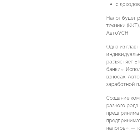
с доходов
Налог будет 
техники (ККТ
АвтоУСН.
Одна из глав
индивидуальн
разъясняет Е
банки». Испо
взносах, Авт
заработной п
Создание ком
разного рода
предпринимат
предпринимат
налогов», — г