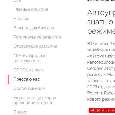
Все
Главные события
Автоуп
Анонсы
знать 
Важное для бизнеса
режиме
Региональное развитие
В России с 1
Отраслевое развитие
заработал но
Международная
«Автоматизи
деятельность
налогообложе
Сегодня этот
ОПОРА в лицах
регионах: Мо
Пресса о нас
также в Татар
2023 года ра
Особое мнение
России. Расс
Бюро по защите прав
нового режима
предпринимателей
АНДРЕЙ ШУБИ
Видео