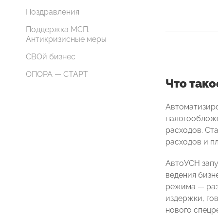
Поздравления
Поддержка МСП.
Антикризисные меры
СВОй бизнес
ОПОРА — СТАРТ
Что так
Автоматизиро
налогообложе
расходов. Ст
расходов и п
АвтоУСН запу
ведения бизн
режима — раз
издержки, го
нового спецр