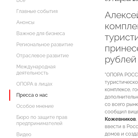
Все
Главные события
Алексе
Анонсы
компле
Важное для бизнеса
турист
Региональное развитие
принес
Отраслевое развитие
рублей
Международная
деятельность
"ОПОРА РОССИ
туристическо
ОПОРА в лицах
комплексе, г
Пресса о нас
дополнительн
со всего рын
Особое мнение
сообщил виц
Бюро по защите прав
Кожевников
предпринимателей
ввести в Рос
домов и созд
Видео