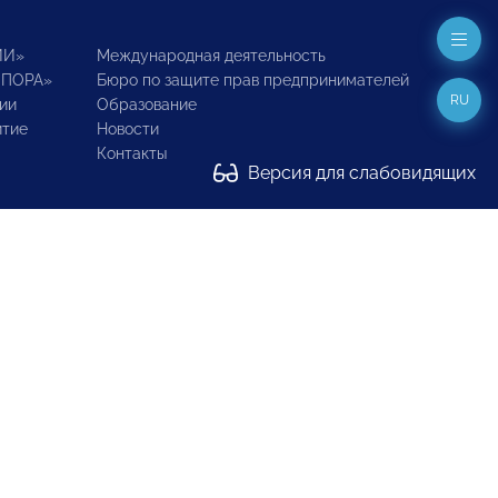
ИИ»
Международная деятельность
ОПОРА»
Бюро по защите прав предпринимателей
RU
ии
Образование
итие
Новости
Контакты
Версия для слабовидящих