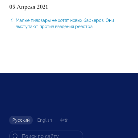
05 Апреля 2021
Малые пивовары не хотят новых барьеров. Они
выступают против введения реестра
Русский
English
中文