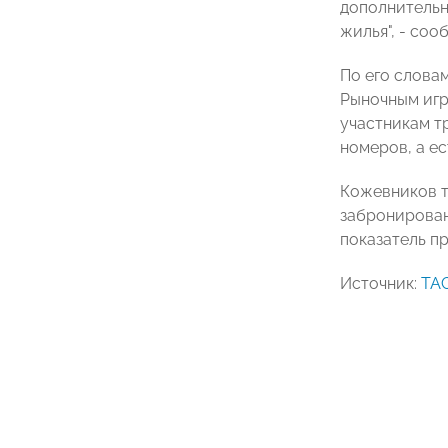
дополнительн
жилья", - со
По его слова
Рыночным игр
участникам т
номеров, а ес
Кожевников т
забронирован
показатель п
Источник:
ТА