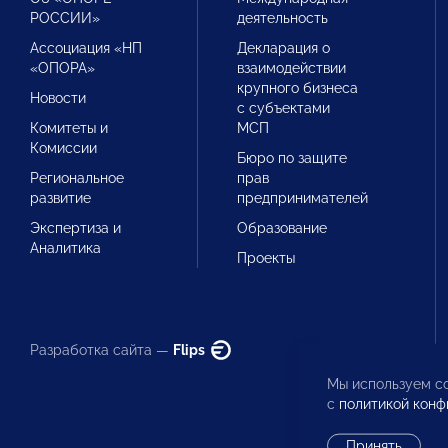
РОССИИ»
деятельность
Ассоциация «НП
Декларация о
«ОПОРА»
взаимодействии
крупного бизнеса
Новости
с субъектами
Комитеты и
МСП
Комиссии
Бюро по защите
Региональное
прав
развитие
предпринимателей
Экспертиза и
Образование
Аналитика
Проекты
Разработка сайта —
Flips
Мы используем co
с
политикой конф
Принять