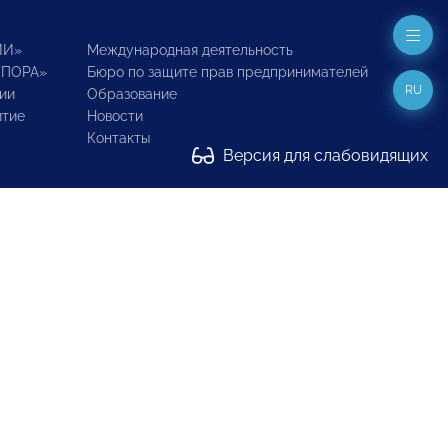
ИИ»
Международная деятельность
ОПОРА»
Бюро по защите прав предпринимателей
RU
ии
Образование
итие
Новости
Контакты
Версия для слабовидящих