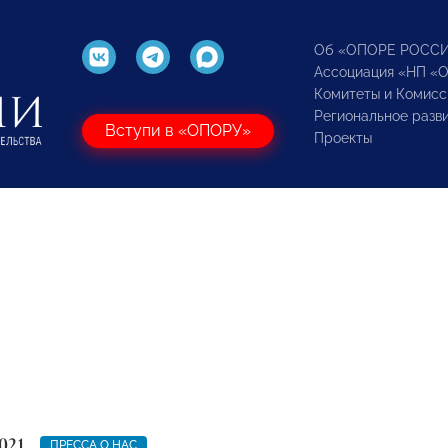
Об «ОПОРЕ РОСС
Ассоциация «НП «
Комитеты и Комисс
Региональное разв
Вступи в «ОПОРУ»
Проекты
021
ПРЕССА О НАС