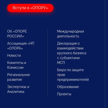
Вступи в «ОПОРУ»
Об «ОПОРЕ
Международная
РОССИИ»
деятельность
Ассоциация «НП
Декларация о
«ОПОРА»
взаимодействии
крупного бизнеса
Новости
с субъектами
Комитеты и
МСП
Комиссии
Бюро по защите
Региональное
прав
развитие
предпринимателей
Экспертиза и
Образование
Аналитика
Проекты