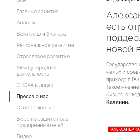
Все
Главные события
Алекса
Анонсы
есть о
Важное для бизнеса
поддер
Региональное развитие
новой 
Отраслевое развитие
Государство 
Международная
малых и сред
деятельность
прихода в РФ
ОПОРА в лицах
Такое мнение
бизнес-объе
Пресса о нас
Калинин
.
Особое мнение
Бюро по защите прав
предпринимателей
АЛЕКСАНДР К
Видео