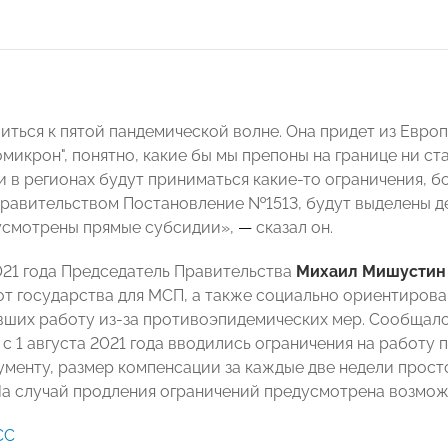
иться к пятой пандемической волне. Она придет из Евро
омикрон", понятно, какие бы мы препоны на границе ни ста
и в регионах будут приниматься какие-то ограничения, бо
равительством Постановление №1513, будут выделены ден
усмотрены прямые субсидии»,
—
сказал он.
021 года Председатель Правительства
Михаил Мишустин
 от государства для МСП, а также социально ориентиров
ших работу из-за противоэпидемических мер. Сообщало
е с 1 августа 2021 года вводились ограничения на работу
ументу, размер компенсации за каждые две недели просто
На случай продления ограничений предусмотрена возможн
СС