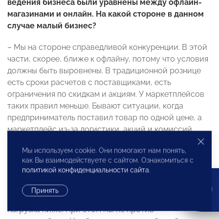
ведения бизнеса были уравнены между офлайн-
магазинами и онлайн. На какой стороне в данном
случае малый бизнес?
– Мы на стороне справедливой конкуренции. В этой
части, скорее, ближе к офлайну, потому что условия
должны быть выровнены. В традиционной рознице
есть сроки расчетов с поставщиками, есть
ограничения по скидкам и акциям. У маркетплейсов
таких правил меньше. Бывают ситуации, когда
предприниматель поставил товар по одной цене, а
маркетплейс из-за логистики, акций и комиссий
рассчитал его по другой, и человек фактически
Мы используем cookie. Они помогают нам понять,
разорился.
как Вы взаимодействуете с сайтом. Ознакомиться с
политикой конфиденциальности сайта
.
Есть и налоговый перекос, так как традиционная
розница платит налоги с оборота, а маркетплейсы
Принять
как посредники – со своей комиссии. Их фискальная
нагрузка ниже. При этом мы не против